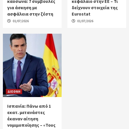
καύσωνα: 7 συμβουλές
κεφάλαιο στην ΕΕ – Τι
για άσκηση με
δείχνουν στοιχεία της
ασφάλεια στην ζέστη
Eurostat
01/07/2026
01/07/2026
ΔΙΕΘΝΗ
Ισπανία: Πάνω από 1
εκατ. μετανάστες
έκαναν αίτηση
νομιμοποίησης – «Τους