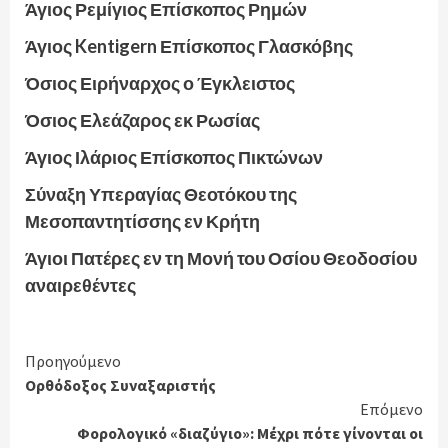
Άγιος Ρεμίγιος Επίσκοπος Ρημών
Άγιος Kentigern Επίσκοπος Γλασκόβης
Όσιος Ειρήναρχος ο Έγκλειστος
Όσιος Ελεάζαρος εκ Ρωσίας
Άγιος Ιλάριος Επίσκοπος Πικτώνων
Σύναξη Υπεραγίας Θεοτόκου της
Μεσοπαντητίσσης εν Κρήτη
Άγιοι Πατέρες εν τη Μονή του Οσίου Θεοδοσίου
αναιρεθέντες
Continue
Προηγούμενο
Ορθόδοξος Συναξαριστής
Reading
Επόμενο
Φορολογικό «διαζύγιο»: Μέχρι πότε γίνονται οι