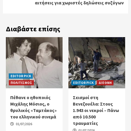
αιτήσεις για χωριστές δηλώσεις συζύγων
Διαβάστε επίσης
EDITOR PICK
ΠΟΛΙΤΙΣΜΟΣ
EDITOR PICK
ΔΙΕΘΝΗ
Πέθανε ο ηθοποιός
Σεισμοί στη
Μιχάλης Μόσιος, ο
Βενεζουέλα: Στους
θρυλικός «Ταμτάκος»
1.943 οι νεκροί – Πάνω
του ελληνικού σινεμά
από 10.500
τραυματίες
01/07/2026
01/07/2026