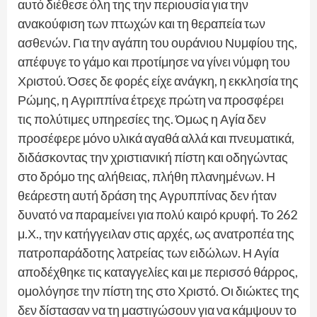
αυτό διέθεσε όλη της την περιουσία για την
ανακούφιση των πτωχών και τη θεραπεία των
ασθενών. Για την αγάπη του ουράνιου Νυμφίου της,
απέφυγε το γάμο και προτίμησε να γίνει νύμφη του
Χριστού. Όσες δε φορές είχε ανάγκη, η εκκλησία της
Ρώμης, η Αγριππίνα έτρεχε πρώτη να προσφέρει
τις πολύτιμες υπηρεσίες της. Όμως η Αγία δεν
προσέφερε μόνο υλικά αγαθά αλλά και πνευματικά,
διδάσκοντας την χριστιανική πίστη και οδηγώντας
στο δρόμο της αλήθειας, πλήθη πλανημένων. Η
θεάρεστη αυτή δράση της Αγρυππίνας δεν ήταν
δυνατό να παραμείνει για πολύ καιρό κρυφή. Το 262
μ.Χ., την κατήγγειλαν στις αρχές, ως ανατροπέα της
πατροπαράδοτης λατρείας των ειδώλων. Η Αγία
αποδέχθηκε τις καταγγελίες και με περισσό θάρρος,
ομολόγησε την πίστη της στο Χριστό. Οι διώκτες της
δεν δίστασαν να τη μαστιγώσουν για να κάμψουν το