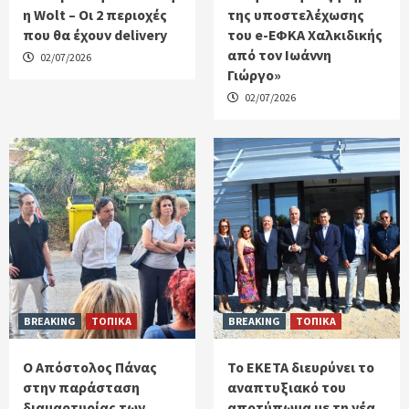
η Wolt – Οι 2 περιοχές
της υποστελέχωσης
που θα έχουν delivery
του e-ΕΦΚΑ Χαλκιδικής
από τον Ιωάννη
02/07/2026
Γιώργο»
02/07/2026
BREAKING
ΤΟΠΙΚΑ
BREAKING
ΤΟΠΙΚΑ
Ο Απόστολος Πάνας
Το ΕΚΕΤΑ διευρύνει το
στην παράσταση
αναπτυξιακό του
διαμαρτυρίας των
αποτύπωμα με τη νέα