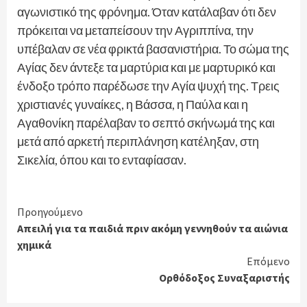
αγωνιστικό της φρόνημα. Όταν κατάλαβαν ότι δεν
πρόκειται να μεταπείσουν την Αγριππίνα, την
υπέβαλαν σε νέα φρικτά βασανιστήρια. Το σώμα της
Αγίας δεν άντεξε τα μαρτύρια και με μαρτυρικό και
ένδοξο τρόπο παρέδωσε την Αγία ψυχή της. Τρεις
χριστιανές γυναίκες, η Βάσσα, η Παύλα και η
Αγαθονίκη παρέλαβαν το σεπτό σκήνωμά της και
μετά από αρκετή περιπλάνηση κατέληξαν, στη
Σικελία, όπου και το ενταφίασαν.
Continue
Προηγούμενο
Απειλή για τα παιδιά πριν ακόμη γεννηθούν τα αιώνια
Reading
χημικά
Επόμενο
Ορθόδοξος Συναξαριστής