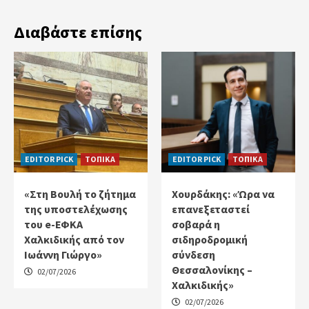
Διαβάστε επίσης
EDITOR PICK
ΤΟΠΙΚΑ
EDITOR PICK
ΤΟΠΙΚΑ
«Στη Βουλή το ζήτημα
Χουρδάκης: «Ώρα να
της υποστελέχωσης
επανεξεταστεί
του e-ΕΦΚΑ
σοβαρά η
Χαλκιδικής από τον
σιδηροδρομική
Ιωάννη Γιώργο»
σύνδεση
Θεσσαλονίκης –
02/07/2026
Χαλκιδικής»
02/07/2026