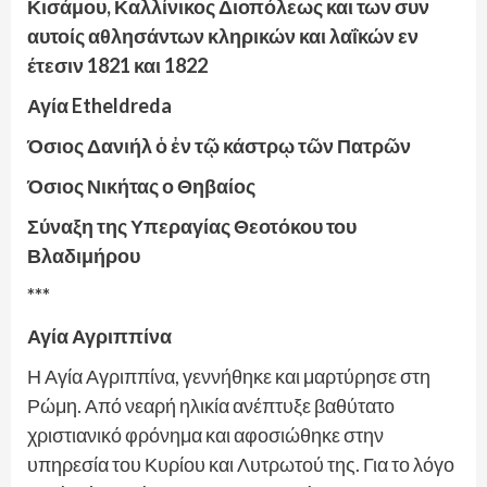
Κισάμου, Καλλίνικος Διοπόλεως και των συν
αυτοίς αθλησάντων κληρικών και λαΐκών εν
έτεσιν 1821 και 1822
Αγία Etheldreda
Όσιος Δανιήλ ὁ ἐν τῷ κάστρῳ τῶν Πατρῶν
Όσιος Νικήτας ο Θηβαίος
Σύναξη της Υπεραγίας Θεοτόκου του
Βλαδιμήρου
***
Αγία Αγριππίνα
Η Αγία Αγριππίνα, γεννήθηκε και μαρτύρησε στη
Ρώμη. Από νεαρή ηλικία ανέπτυξε βαθύτατο
χριστιανικό φρόνημα και αφοσιώθηκε στην
υπηρεσία του Κυρίου και Λυτρωτού της. Για το λόγο