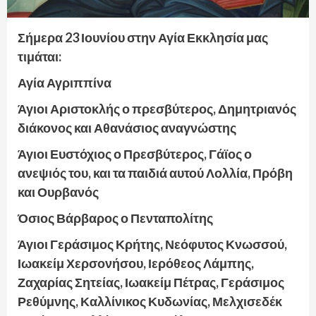
Σήμερα 23 Ιουνίου στην Αγία Εκκλησία μας
τιμάται:
Αγία Αγριππίνα
Άγιοι Αριστοκλής ο πρεσβύτερος, Δημητριανός
διάκονος και Αθανάσιος αναγνώστης
Άγιοι Ευστόχιος ο Πρεσβύτερος, Γάϊος ο
ανεψιός του, και τα παιδιά αυτού Λολλία, Πρόβη
και Ουρβανός
Όσιος Βάρβαρος ο Πενταπολίτης
Άγιοι Γεράσιμος Κρήτης, Νεόφυτος Κνωσσού,
Ιωακείμ Χερσονήσου, Ιερόθεος Λάμπης,
Ζαχαρίας Σητείας, Ιωακείμ Πέτρας, Γεράσιμος
Ρεθύμνης, Καλλίνικος Κυδωνίας, Μελχισεδέκ