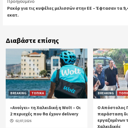
Continue
Προηγούμενο
Ρεκόρ για τις κυψέλες μελισσών στην ΕΕ – Έφτασαν τα 9,
Reading
εκατ.
Διαβάστε επίσης
BREAKING
ΤΟΠΙΚΑ
BREAKING
ΤΟΠΙ
«Ανοίγει» τη Χαλκιδική η Wolt – Οι
Ο Απόστολος 
2 περιοχές που θα έχουν delivery
παράσταση δι
εργαζομένων 
02/07/2026
Χαλκιδικής