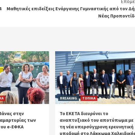
Επόμε
4
Μαθητικές επιδείξεις Ενόργανης Γυμναστικής από τον Δή
Νέας Προποντίδ
ΚΑ
BREAKING
ΤΟΠΙΚΑ
Πάνας στην
Το ΕΚΕΤΑ διευρύνει το
αμαρτυρίας των
αναπτυξιακό του αποτύπωμα με
του e-ΕΦΚΑ
τη νέα υπερσύγχρονη ερευνητική
υποδομή στο Λάκκωμα Χαλκιδική