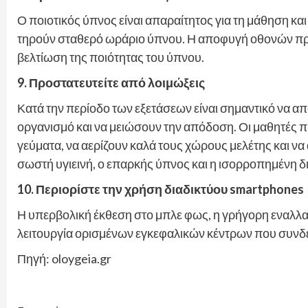
Ο ποιοτικός ύπνος είναι απαραίτητος για τη μάθηση και
τηρούν σταθερό ωράριο ύπνου. Η αποφυγή οθονών πρι
βελτίωση της ποιότητας του ύπνου.
9. Προστατευτείτε από λοιμώξεις
Κατά την περίοδο των εξετάσεων είναι σημαντικό να α
οργανισμό και να μειώσουν την απόδοση. Οι μαθητές πρ
γεύματα, να αερίζουν καλά τους χώρους μελέτης και ν
σωστή υγιεινή, ο επαρκής ύπνος και η ισορροπημένη 
10. Περιορίστε την χρήση διαδικτύου smartphones
Η υπερβολική έκθεση στο μπλε φως, η γρήγορη εναλλαγ
λειτουργία ορισμένων εγκεφαλικών κέντρων που συνδέον
Πηγή: oloygeia.gr