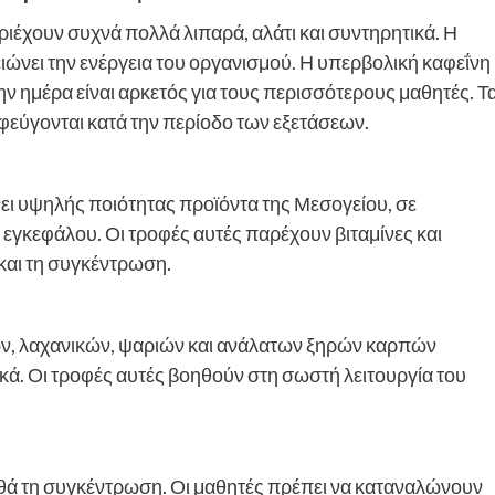
ιέχουν συχνά πολλά λιπαρά, αλάτι και συντηρητικά. Η
ώνει την ενέργεια του οργανισμού. Η υπερβολική καφεΐνη
ην ημέρα είναι αρκετός για τους περισσότερους μαθητές. Τ
οφεύγονται κατά την περίοδο των εξετάσεων.
ι υψηλής ποιότητας προϊόντα της Μεσογείου, σε
 εγκεφάλου. Οι τροφές αυτές παρέχουν βιταμίνες και
και τη συγκέντρωση.
ν, λαχανικών, ψαριών και ανάλατων ξηρών καρπών
ά. Οι τροφές αυτές βοηθούν στη σωστή λειτουργία του
βοηθά τη συγκέντρωση. Οι μαθητές πρέπει να καταναλώνουν