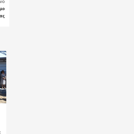
νο
μο
ας
ς