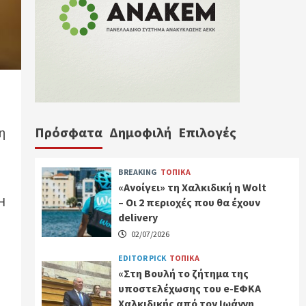
Πρόσφατα
Δημοφιλή
Επιλογές
νη
BREAKING
ΤΟΠΙΚΑ
«Ανοίγει» τη Χαλκιδική η Wolt
 Η
– Οι 2 περιοχές που θα έχουν
delivery
02/07/2026
EDITOR PICK
ΤΟΠΙΚΑ
«Στη Βουλή το ζήτημα της
υποστελέχωσης του e-ΕΦΚΑ
Χαλκιδικής από τον Ιωάννη