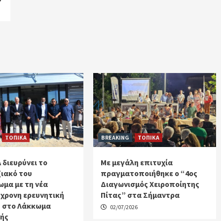
ΤΟΠΙΚΑ
BREAKING
ΤΟΠΙΚΑ
 διευρύνει το
Με μεγάλη επιτυχία
ιακό του
πραγματοποιήθηκε ο “4ος
μα με τη νέα
Διαγωνισμός Χειροποίητης
χρονη ερευνητική
Πίτας” στα Σήμαντρα
 στο Λάκκωμα
02/07/2026
κής