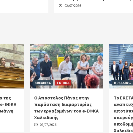
02/07/2026
BREAKING
ΤΟΠΙΚΑ
BREAKING
α της
Ο Απόστολος Πάνας στην
Το ΕΚΕΤΑ
 e-ΕΦΚΑ
παράσταση διαμαρτυρίας
αναπτυξ
Ιωάννη
των εργαζομένων του e-ΕΦΚΑ
αποτύπω
Χαλκιδικής
υπερσύγ
υποδομή
02/07/2026
Χαλκιδι