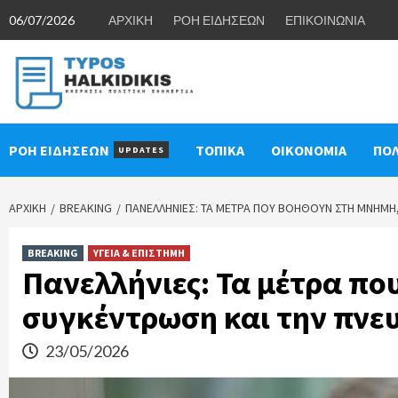
Skip
06/07/2026
ΑΡΧΙΚΗ
ΡΟΗ ΕΙΔΗΣΕΩΝ
ΕΠΙΚΟΙΝΩΝΙΑ
to
content
ΡΟΗ ΕΙΔΗΣΕΩΝ
ΤΟΠΙΚΑ
ΟΙΚΟΝΟΜΙΑ
ΠΟΛ
UPDATES
ΑΡΧΙΚΉ
BREAKING
ΠΑΝΕΛΛΉΝΙΕΣ: ΤΑ ΜΈΤΡΑ ΠΟΥ ΒΟΗΘΟΎΝ ΣΤΗ ΜΝΉΜΗ
BREAKING
ΥΓΕΙΑ & ΕΠΙΣΤΗΜΗ
Πανελλήνιες: Τα μέτρα πο
συγκέντρωση και την πνε
23/05/2026