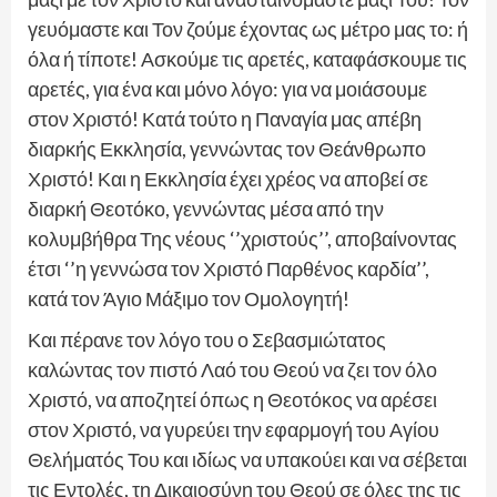
γευόμαστε και Τον ζούμε έχοντας ως μέτρο μας το: ή
όλα ή τίποτε! Ασκούμε τις αρετές, καταφάσκουμε τις
αρετές, για ένα και μόνο λόγο: για να μοιάσουμε
στον Χριστό! Κατά τούτο η Παναγία μας απέβη
διαρκής Εκκλησία, γεννώντας τον Θεάνθρωπο
Χριστό! Και η Εκκλησία έχει χρέος να αποβεί σε
διαρκή Θεοτόκο, γεννώντας μέσα από την
κολυμβήθρα Της νέους ‘’χριστούς’’, αποβαίνοντας
έτσι ‘’η γεννώσα τον Χριστό Παρθένος καρδία’’,
κατά τον Άγιο Μάξιμο τον Ομολογητή!
Και πέρανε τον λόγο του ο Σεβασμιώτατος
καλώντας τον πιστό Λαό του Θεού να ζει τον όλο
Χριστό, να αποζητεί όπως η Θεοτόκος να αρέσει
στον Χριστό, να γυρεύει την εφαρμογή του Αγίου
Θελήματός Του και ιδίως να υπακούει και να σέβεται
τις Εντολές, τη Δικαιοσύνη του Θεού σε όλες της τις