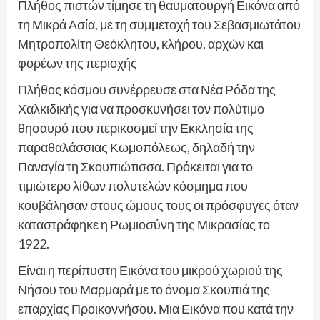
Πλήθος πιστών τίμησε τη θαυματουργή Εικόνα από
τη Μικρά Ασία, με τη συμμετοχή του Σεβασμιωτάτου
Μητροπολίτη Θεόκλητου, κλήρου, αρχών και
φορέων της περιοχής
Πλήθος κόσμου συνέρρευσε στα Νέα Ρόδα της
Χαλκιδικής για να προσκυνήσει τον πολύτιμο
θησαυρό που περικοσμεί την Εκκλησία της
παραθαλάσσιας Κωμοπόλεως, δηλαδή την
Παναγία τη Σκουπιώτισσα. Πρόκειται για το
τιμιώτερο λίθων πολυτελών κόσμημα που
κουβάλησαν στους ώμους τους οι πρόσφυγες όταν
καταστράφηκε η Ρωμιοσύνη της Μικρασίας το
1922.
Είναι η περίπυστη Εικόνα του μικρού χωριού της
Νήσου του Μαρμαρά με το όνομα Σκουπιά της
επαρχίας Προικοννήσου. Μια Εικόνα που κατά την