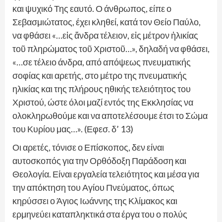
και ψυχικό Της εαυτό. Ο άνθρωπος, είπε ο
Σεβασμιώτατος, έχει κληθεί, κατά τον Θείο Παύλο,
να φθάσει «…εἰς ἄνδρα τέλειον, εἰς μέτρον ἡλικίας
τοῦ πληρώματος τοῦ Χριστοῦ…», δηλαδή να φθάσει,
«…σε τέλειο άνδρα, από απόψεως πνευματικής
σοφίας και αρετής, στο μέτρο της πνευματικής
ηλικίας και της πλήρους ηθικής τελειότητος του
Χριστού, ώστε όλοι μαζί εντός της Εκκλησίας να
ολοκληρωθούμε και να αποτελέσουμε έτσι το Σώμα
του Κυρίου μας…». (Εφεσ. δ’ 13)
Οι αρετές, τόνισε ο Επίσκοπος, δεν είναι
αυτοσκοπός για την Ορθόδοξη Παράδοση και
Θεολογία. Είναι εργαλεία τελειότητος και μέσα για
την απόκτηση του Αγίου Πνεύματος, όπως
κηρύσσει ο Άγιος Ιωάννης της Κλίμακος και
ερμηνεύει καταπληκτικά στα έργα του ο πολύς