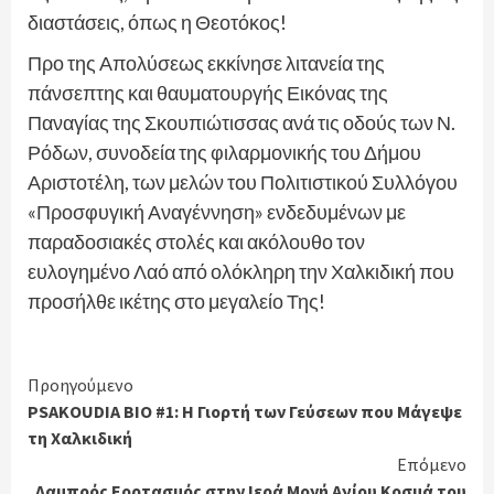
διαστάσεις, όπως η Θεοτόκος!
Προ της Απολύσεως εκκίνησε λιτανεία της
πάνσεπτης και θαυματουργής Εικόνας της
Παναγίας της Σκουπιώτισσας ανά τις οδούς των Ν.
Ρόδων, συνοδεία της φιλαρμονικής του Δήμου
Αριστοτέλη, των μελών του Πολιτιστικού Συλλόγου
«Προσφυγική Αναγέννηση» ενδεδυμένων με
παραδοσιακές στολές και ακόλουθο τον
ευλογημένο Λαό από ολόκληρη την Χαλκιδική που
προσήλθε ικέτης στο μεγαλείο Της!
Continue
Προηγούμενο
PSAKOUDIA BIO #1: Η Γιορτή των Γεύσεων που Μάγεψε
Reading
τη Χαλκιδική
Επόμενο
Λαμπρός Εορτασμός στην Ιερά Μονή Αγίου Κοσμά του