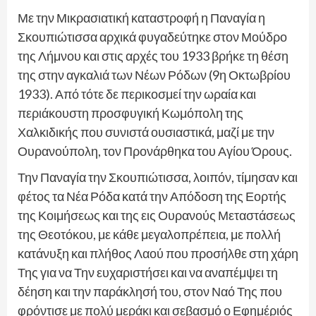
Με την Μικρασιατική καταστροφή η Παναγία η
Σκουπιώτισσα αρχικά φυγαδεύτηκε στον Μούδρο
της Λήμνου και στις αρχές του 1933 βρήκε τη θέση
της στην αγκαλιά των Νέων Ρόδων (9η Οκτωβρίου
1933). Από τότε δε περικοσμεί την ωραία και
περιάκουστη προσφυγική Κωμόπολη της
Χαλκιδικής που συνιστά ουσιαστικά, μαζί με την
Ουρανούπολη, τον Προνάρθηκα του Αγίου Όρους.
Την Παναγία την Σκουπιώτισσα, λοιπόν, τίμησαν και
φέτος τα Νέα Ρόδα κατά την Απόδοση της Εορτής
της Κοιμήσεως και της εις Ουρανούς Μεταστάσεως
της Θεοτόκου, με κάθε μεγαλοπρέπεια, με πολλή
κατάνυξη και πλήθος Λαού που προσήλθε στη χάρη
Της για να Την ευχαριστήσει και να αναπέμψει τη
δέηση και την παράκλησή του, στον Ναό Της που
φρόντισε με πολύ μεράκι και σεβασμό ο Εφημέριός