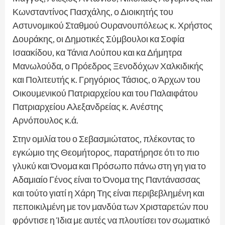
Κωνσταντίνος Πασχάλης, ο Διοικητής του
Αστυνομικού Σταθμού Ουρανουπόλεως κ. Χρήστος
Δουράκης, οι Δημοτικές Σύμβουλοι κα Σοφία
Ισαακίδου, κα Τάνια Λούπου και κα Δήμητρα
Μανωλούδα, ο Πρόεδρος Ξενοδόχων Χαλκιδικής
και Πολιτευτής κ. Γρηγόριος Τάσιος, ο Άρχων του
Οικουμενικού Πατριαρχείου και του Παλαιφάτου
Πατριαρχείου Αλεξανδρείας κ. Ανέστης
Αρνόπουλος κ.ά.
Στην ομιλία του ο Σεβασμιώτατος, πλέκοντας το
εγκώμιο της Θεομήτορος, παρατήρησε ότι το πιο
γλυκύ και Όνομα και Πρόσωπο πάνω στη γη για το
Αδαμιαίο Γένος είναι το Όνομα της Παντάνασσας
και τούτο γιατί η Χάρη Της είναι περιβεβλημένη και
πεποικιλμένη με τον μανδύα των Χρισταρετών που
φρόντισε η Ίδια με αυτές να πλουτίσει τον σωματικό