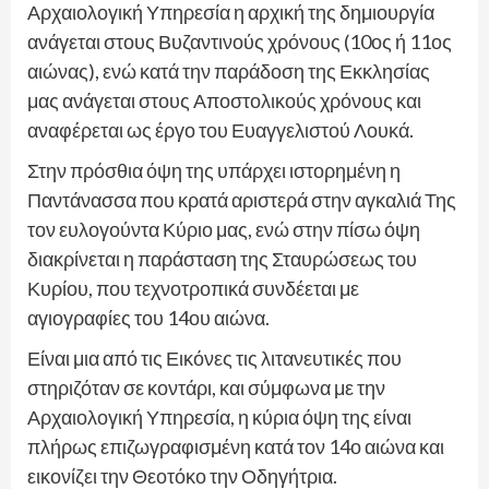
Αρχαιολογική Υπηρεσία η αρχική της δημιουργία
ανάγεται στους Βυζαντινούς χρόνους (10ος ή 11ος
αιώνας), ενώ κατά την παράδοση της Εκκλησίας
μας ανάγεται στους Αποστολικούς χρόνους και
αναφέρεται ως έργο του Ευαγγελιστού Λουκά.
Στην πρόσθια όψη της υπάρχει ιστορημένη η
Παντάνασσα που κρατά αριστερά στην αγκαλιά Της
τον ευλογούντα Κύριο μας, ενώ στην πίσω όψη
διακρίνεται η παράσταση της Σταυρώσεως του
Κυρίου, που τεχνοτροπικά συνδέεται με
αγιογραφίες του 14ου αιώνα.
Είναι μια από τις Εικόνες τις λιτανευτικές που
στηριζόταν σε κοντάρι, και σύμφωνα με την
Αρχαιολογική Υπηρεσία, η κύρια όψη της είναι
πλήρως επιζωγραφισμένη κατά τον 14ο αιώνα και
εικονίζει την Θεοτόκο την Οδηγήτρια.