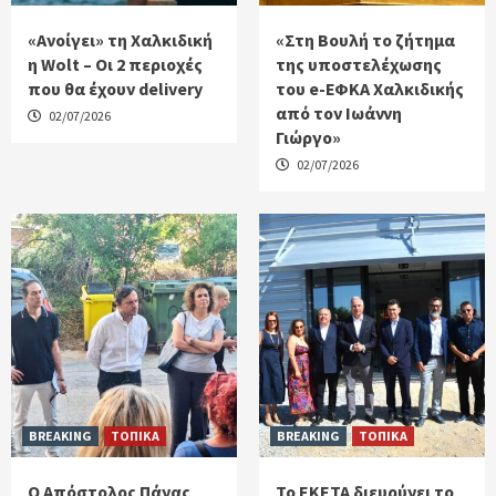
«Ανοίγει» τη Χαλκιδική
«Στη Βουλή το ζήτημα
η Wolt – Οι 2 περιοχές
της υποστελέχωσης
που θα έχουν delivery
του e-ΕΦΚΑ Χαλκιδικής
από τον Ιωάννη
02/07/2026
Γιώργο»
02/07/2026
BREAKING
ΤΟΠΙΚΑ
BREAKING
ΤΟΠΙΚΑ
Ο Απόστολος Πάνας
Το ΕΚΕΤΑ διευρύνει το