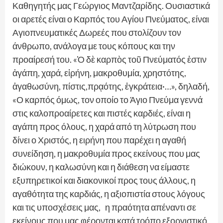
Καθηγητής μας Γεώργιος Μαντζαρίδης. Ουσιαστικά
οι αρετές είναι ο Καρπός του Αγίου Πνεύματος, είναι
Αγιοπνευματικές Δωρεές που στολίζουν τον
άνθρωπο, ανάλογα με τους κόπους και την
προαίρεσή του. «Ὁ δὲ καρπὸς τοῦ Πνεύματός ἐστιν
ἀγάπη, χαρά, εἰρήνη, μακροθυμία, χρηστότης,
ἀγαθωσύνη, πίστις,πρᾳότης, ἐγκράτεια·…», δηλαδή,
«Ο καρπός όμως, τον οποίο το Άγιο Πνεύμα γεννά
στις καλοπροαίρετες και πιστές καρδιές, είναι η
αγάπη προς όλους, η χαρά από τη λύτρωση που
δίνει ο Χριστός, η ειρήνη που παρέχει η αγαθή
συνείδηση, η μακροθυμία προς εκείνους που μας
διώκουν, η καλωσύνη και η διάθεση να είμαστε
εξυπηρετικοί και διακονικοί προς τους άλλους, η
αγαθότητα της καρδιάς, η αξιοπιστία στους λόγους
και τις υποσχέσεις μας, η πραότητα απέναντι σε
εκείνους που μας φέρονται κατά τρόπο εξοργιστικό,