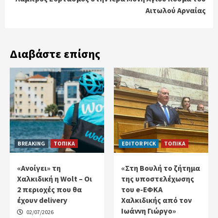
Αιτωλού Αρναίας
Διαβάστε επίσης
BREAKING
ΤΟΠΙΚΑ
EDITOR PICK
ΤΟΠΙΚΑ
«Ανοίγει» τη
«Στη Βουλή το ζήτημα
Χαλκιδική η Wolt – Οι
της υποστελέχωσης
2 περιοχές που θα
του e-ΕΦΚΑ
έχουν delivery
Χαλκιδικής από τον
Ιωάννη Γιώργο»
02/07/2026