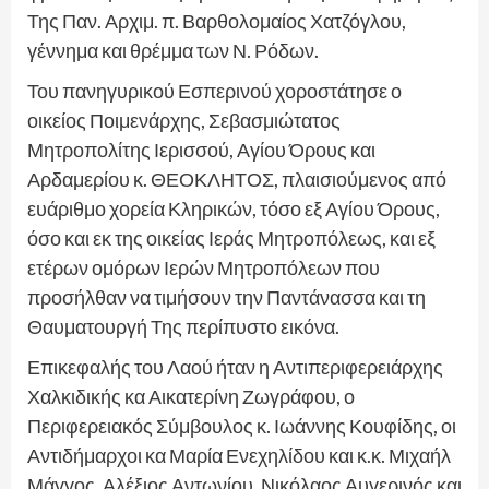
Της Παν. Αρχιμ. π. Βαρθολομαίος Χατζόγλου,
γέννημα και θρέμμα των Ν. Ρόδων.
Του πανηγυρικού Εσπερινού χοροστάτησε ο
οικείος Ποιμενάρχης, Σεβασμιώτατος
Μητροπολίτης Ιερισσού, Αγίου Όρους και
Αρδαμερίου κ. ΘΕΟΚΛΗΤΟΣ, πλαισιούμενος από
ευάριθμο χορεία Κληρικών, τόσο εξ Αγίου Όρους,
όσο και εκ της οικείας Ιεράς Μητροπόλεως, και εξ
ετέρων ομόρων Ιερών Μητροπόλεων που
προσήλθαν να τιμήσουν την Παντάνασσα και τη
Θαυματουργή Της περίπυστο εικόνα.
Επικεφαλής του Λαού ήταν η Αντιπεριφερειάρχης
Χαλκιδικής κα Αικατερίνη Ζωγράφου, ο
Περιφερειακός Σύμβουλος κ. Ιωάννης Κουφίδης, οι
Αντιδήμαρχοι κα Μαρία Ενεχηλίδου και κ.κ. Μιχαήλ
Μάγγος, Αλέξιος Αντωνίου, Νικόλαος Αυγερινός και