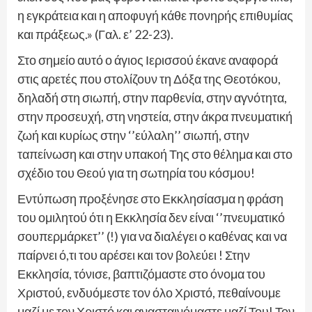
η εγκράτεια και η αποφυγή κάθε πονηρής επιθυμίας
και πράξεως.» (Γαλ. ε’ 22-23).
Στο σημείο αυτό ο άγιος Ιερισσού έκανε αναφορά
στις αρετές που στολίζουν τη Δόξα της Θεοτόκου,
δηλαδή στη σιωπή, στην παρθενία, στην αγνότητα,
στην προσευχή, στη νηστεία, στην άκρα πνευματική
ζωή και κυρίως στην ‘’εύλαλη’’ σιωπή, στην
ταπείνωση και στην υπακοή Της στο θέλημα και στο
σχέδιο του Θεού για τη σωτηρία του κόσμου!
Εντύπωση προξένησε στο Εκκλησίασμα η φράση
του ομιλητού ότι η Εκκλησία δεν είναι ‘’πνευματικό
σουπερμάρκετ’’ (!) για να διαλέγει ο καθένας και να
παίρνει ό,τι του αρέσει και τον βολεύει ! Στην
Εκκλησία, τόνισε, βαπτιζόμαστε στο όνομα του
Χριστού, ενδυόμεστε τον όλο Χριστό, πεθαίνουμε
μαζί με τον Χριστό και ανασταινόμαστε μαζί Του! Τον