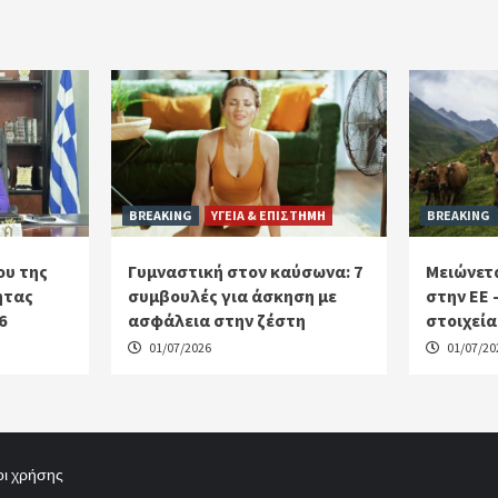
BREAKING
ΥΓΕΙΑ & ΕΠΙΣΤΗΜΗ
BREAKING
ου της
Γυμναστική στον καύσωνα: 7
Μειώνετα
ητας
συμβουλές για άσκηση με
στην ΕΕ 
6
ασφάλεια στην ζέστη
στοιχεία
01/07/2026
01/07/20
ι χρήσης