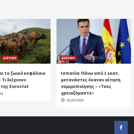
ΔΙΕΘΝΗ
ΔΙΕΘΝΗ
ι το ζωικό κεφάλαιο
Ισπανία: Πάνω από 1 εκατ.
– Τι δείχνουν
μετανάστες έκαναν αίτηση
 της Eurostat
νομιμοποίησης – «Τους
χρειαζόμαστε»
26
01/07/2026
Faceb