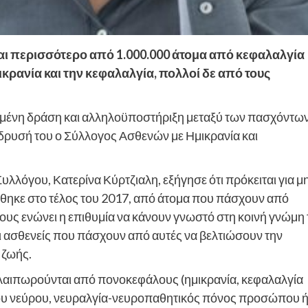
και περισσότερο από 1.000.000 άτομα από κεφαλαλγία
κρανία και την κεφαλαλγία, πολλοί δε από τους
ισμένη δράση και αλληλοϋποστήριξη μεταξύ των πασχόντω
 ίδρυσή του ο Σύλλογος Ασθενών με Ημικρανία και
υλλόγου, Κατερίνα Κύρτζιαλη, εξήγησε ότι πρόκειται για μ
ύθηκε στο τέλος του 2017, από άτομα που πάσχουν από
ους ενώνει η επιθυμία να κάνουν γνωστό στη κοινή γνώμη 
 οι ασθενείς που πάσχουν από αυτές να βελτιώσουν την
 ζωής.
αλαιπωρούνται από πονοκεφάλους (ημικρανία, κεφαλαλγία
ύμου νεύρου, νευραλγία-νευροπαθητικός πόνος προσώπου 