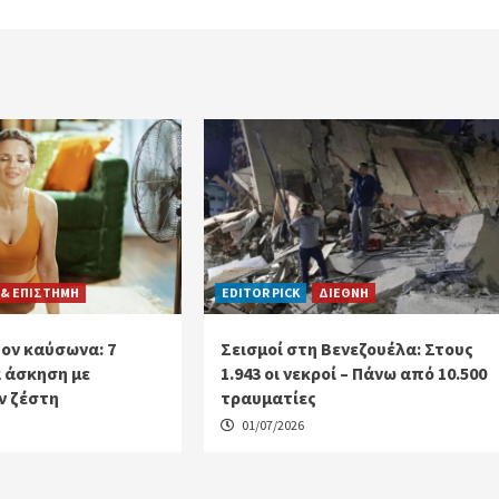
 & ΕΠΙΣΤΗΜΗ
EDITOR PICK
ΔΙΕΘΝΗ
ον καύσωνα: 7
Σεισμοί στη Βενεζουέλα: Στους
 άσκηση με
1.943 οι νεκροί – Πάνω από 10.500
ν ζέστη
τραυματίες
01/07/2026