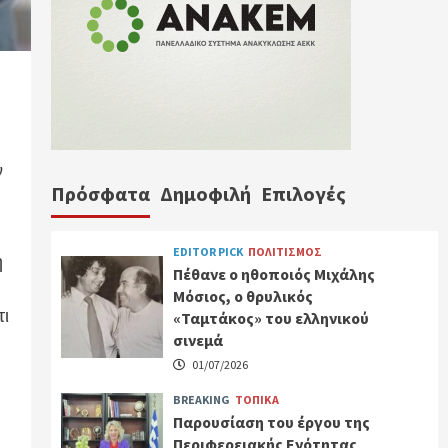
ν
Πρόσφατα
Δημοφιλή
Επιλογές
EDITOR PICK
ΠΟΛΙΤΙΣΜΟΣ
η
Πέθανε ο ηθοποιός Μιχάλης
Μόσιος, ο θρυλικός
τι
«Ταμτάκος» του ελληνικού
σινεμά
01/07/2026
BREAKING
ΤΟΠΙΚΑ
Παρουσίαση του έργου της
ή
Περιφερειακής Ενότητας