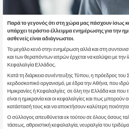
Παρά το γεγονός ότι στη χώρα μας πάσχουν ίσως 
υπάρχει τεράστιο έλλειμμα ενημέρωσης για την ημι
ασθενείς είναι αδιάγνωστοι.
Το μεγάλο κενό στην ενημέρωση αλλά και στη συντον
και των θεραπόντων ιατρών έρχεται να καλύψει με την
Κεφαλαλγία Ελλάδος.
Κατά τη διάρκεια συνέντευξης Τύπου, η πρόεδρος του Σ
κερδοσκοπικό οργανισμό, με έδρα την Αθήνα, που ιδρ
Ημικρανίες ή Κεφαλαλγίες σε όλη την Ελλάδα και που τ
είναι η ημικρανία και οι κεφαλαλγίες και πως μπορούν
κατάστασή τους και να αποκτήσουν καλύτερη ποιότητα
Ο σύλλογος απευθύνεται εκ τούτου σε όλους όσους τ
τάσεως, αθροιστική κεφαλαλγία, νευραλγία του τριδ