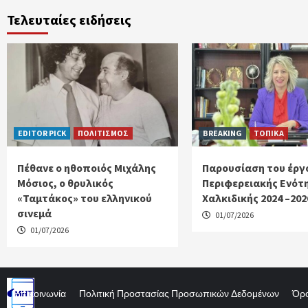
Τελευταίες ειδήσεις
EDITOR PICK
ΠΟΛΙΤΙΣΜΟΣ
BREAKING
ΤΟΠΙΚΑ
Πέθανε ο ηθοποιός Μιχάλης
Παρουσίαση του έργ
Μόσιος, ο θρυλικός
Περιφερειακής Ενότ
«Ταμτάκος» του ελληνικού
Χαλκιδικής 2024 –202
σινεμά
01/07/2026
01/07/2026
Επικοινωνία
Πολιτική Προστασίας Προσωπικών Δεδομένων
Όρο