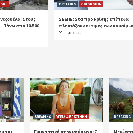
ΕΘΝΗ
BREAKING
ΟΙΚΟΝΟΜΙΑ
ενεζουέλα: Στους
ΣΕΕΠΕ: Στα προ κρίσης επίπεδα
ί – Πάνω από 10.500
πλησιάζουν οι τιμές των καυσίμω
01/07/2026
BREAKING
ΥΓΕΙΑ & ΕΠΙΣΤΗΜΗ
BREAKING
ου της
Γυμναστική στον καύσωνα: 7
Μειώνετα