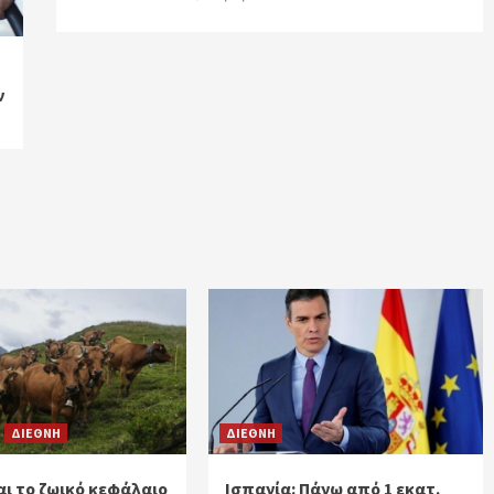
ν
ΔΙΕΘΝΗ
ΔΙΕΘΝΗ
ι το ζωικό κεφάλαιο
Ισπανία: Πάνω από 1 εκατ.