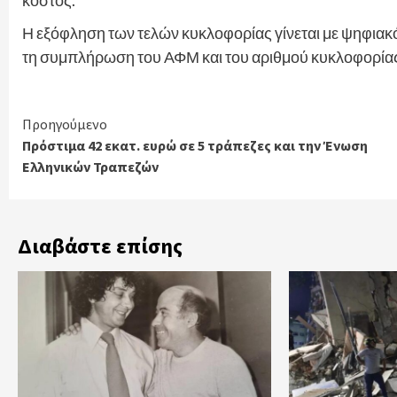
Η εξόφληση των τελών κυκλοφορίας γίνεται με ψηφιακό
τη συμπλήρωση του ΑΦΜ και του αριθμού κυκλοφορίας
Continue
Προηγούμενο
Πρόστιμα 42 εκατ. ευρώ σε 5 τράπεζες και την Ένωση
Reading
Ελληνικών Τραπεζών
Διαβάστε επίσης