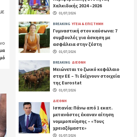
Χαλκιδικής 2024 –2026
με
01/07/2026
BREAKING
ΥΓΕΙΑ & ΕΠΙΣΤΗΜΗ
Γυμναστική στον καύσωνα: 7
συμβουλές για άσκηση με
νο
ασφάλεια στην ζέστη
μα
01/07/2026
μό
BREAKING
ΔΙΕΘΝΗ
Μειώνεται το ζωικό κεφάλαιο
στην ΕΕ – Τι δείχνουν στοιχεία
της Eurostat
01/07/2026
ΔΙΕΘΝΗ
Ισπανία: Πάνω από 1 εκατ.
μετανάστες έκαναν αίτηση
νομιμοποίησης – «Τους
χρειαζόμαστε»
01/07/2026