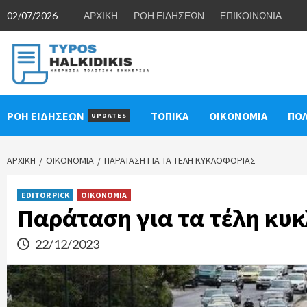
Skip
02/07/2026
ΑΡΧΙΚΗ
ΡΟΗ ΕΙΔΗΣΕΩΝ
ΕΠΙΚΟΙΝΩΝΙΑ
to
content
ΡΟΗ ΕΙΔΗΣΕΩΝ
ΤΟΠΙΚΑ
ΟΙΚΟΝΟΜΙΑ
ΠΟΛ
UPDATES
ΑΡΧΙΚΉ
ΟΙΚΟΝΟΜΙΑ
ΠΑΡΆΤΑΣΗ ΓΙΑ ΤΑ ΤΈΛΗ ΚΥΚΛΟΦΟΡΊΑΣ
EDITOR PICK
ΟΙΚΟΝΟΜΙΑ
Παράταση για τα τέλη κυ
22/12/2023