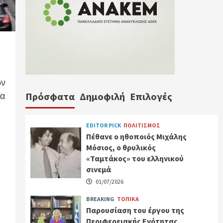
ών
ρα
Πρόσφατα
Δημοφιλή
Επιλογές
EDITOR PICK
ΠΟΛΙΤΙΣΜΟΣ
Πέθανε ο ηθοποιός Μιχάλης
Μόσιος, ο θρυλικός
«Ταμτάκος» του ελληνικού
σινεμά
01/07/2026
BREAKING
ΤΟΠΙΚΑ
Παρουσίαση του έργου της
Περιφερειακής Ενότητας