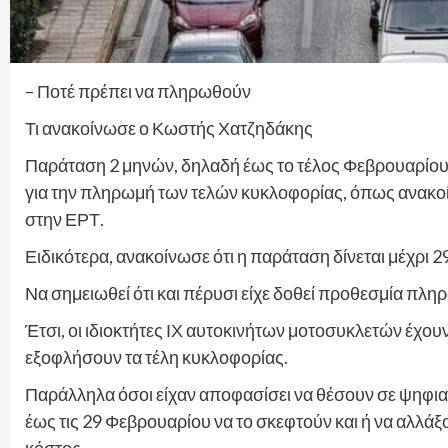
– Ποτέ πρέπει να πληρωθούν
Τι ανακοίνωσε ο Κωστής Χατζηδάκης
Παράταση 2 μηνών, δηλαδή έως το τέλος Φεβρουαρίου 
για την πληρωμή των τελών κυκλοφορίας, όπως ανακ
στην ΕΡΤ.
Ειδικότερα, ανακοίνωσε ότι η παράταση δίνεται μέχρι 
Να σημειωθεί ότι και πέρυσι είχε δοθεί προθεσμία πλ
Έτσι, οι ιδιοκτήτες ΙΧ αυτοκινήτων μοτοσυκλετών έχου
εξοφλήσουν τα τέλη κυκλοφορίας.
Παράλληλα όσοι είχαν αποφασίσει να θέσουν σε ψηφιακ
έως τις 29 Φεβρουαρίου να το σκεφτούν και ή να αλλά
κόστος.