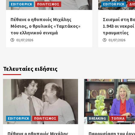
EDITOR PICK
ΠΟΛΙΤΙΣΜΟΣ
EDITOR PICK
ΔΙ
Πέθανε ο ηθοποιός Μιχάλης
Σεισμοί στη Β
Μόσιος, ο θρυλικός «Ταμτάκος»
1.943 οι νεκρο
του ελληνικού σινεμά
τραυματίες
01/07/2026
01/07/2026
Τελευταίες ειδήσεις
EDITOR PICK
ΠΟΛΙΤΙΣΜΟΣ
BREAKING
ΤΟΠΙΚΑ
Πέθανε ο ηθοποιός Μιχάλης
Παρουσίαση του έργ