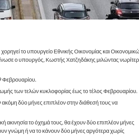
χορηγεί το υπουργείο Εθνικής Οικονομίας και Οικονομικ
οίνωσε ο υπουργός, Κωστής Χατζηδάκης μιλώντας νωρίτε
29 Φεβρουαρίου.
ηρωμής των τελών κυκλοφορίας έως το τέλος Φεβρουαρίου.
ν ακόμη δύο μήνες επιπλέον στην διάθεσή τους να
ή ακινησία το όχημά τους, θα έχουν δύο επιπλέον μήνες
ξουν γνώμη ή να το κάνουν δύο μήνες αργότερα χωρίς