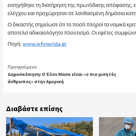
εισηγήθηκε τη διατήρηση της πρωτόδικης απόφασης, ε
ελέγχου και προχώρησαν σε λανθασμένη δημόσια κατηγ
Ο δικαστής σημείωσε ότι το ποσό πληροί τα νομικά κρι
αποτελεί αδικαιολόγητο πλουτισμό. Οι εφέτες συμφών
Πηγή:
www.iefimerida.gr
Continue
Προηγούμενο
Δημοσκόπηση: Ο Έλον Μασκ είναι «ο πιο μισητός
Reading
άνθρωπος» στην Αμερική
Διαβάστε επίσης