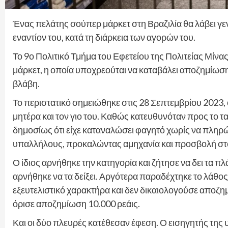
Ένας πελάτης σούπερ μάρκετ στη Βραζιλία θα λάβει 
εναντίον του, κατά τη διάρκεια των αγορών του.
Το 9ο Πολιτικό Τμήμα του Εφετείου της Πολιτείας Μίν
μάρκετ, η οποία υποχρεούται να καταβάλει αποζημίωση
βλάβη.
Το περιστατικό σημειώθηκε στις 28 Σεπτεμβρίου 2023, 
μητέρα και τον γιο του. Καθώς κατευθυνόταν προς το τ
δημοσίως ότι είχε καταναλώσει φαγητό χωρίς να πληρώ
υπαλλήλους, προκαλώντας αμηχανία και προσβολή στ
Ο ίδιος αρνήθηκε την κατηγορία και ζήτησε να δει τα 
αρνήθηκε να τα δείξει. Αργότερα παραδέχτηκε το λάθος 
εξευτελιστικό χαρακτήρα και δεν δικαιολογούσε αποζη
όρισε αποζημίωση 10.000 ρεάις.
Και οι δύο πλευρές κατέθεσαν έφεση. Ο εισηγητής της