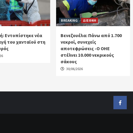
BREAKING
ΔΙΕΘΝΗ
ή: Εντοπίστηκε νέα
Βενεζουέλα: Πάνω από 1.700
γή του χανταϊού στη
νεκροί, συνεχείς
υρός
αποτεφρώσεις -Ο ΟΗΕ
στέλνει 10.000 νεκρικούς
26
σάκους
30/06/2026
Faceb