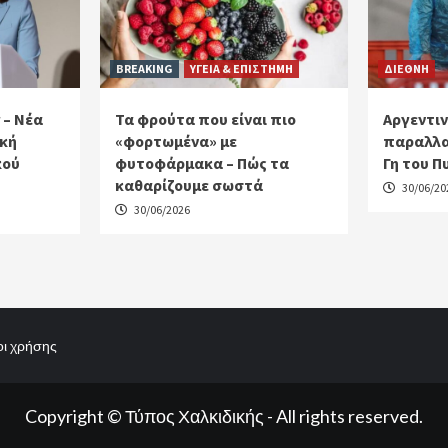
BREAKING
ΥΓΕΙΑ & ΕΠΙΣΤΗΜΗ
ΔΙΕΘΝΗ
 – Νέα
Τα φρούτα που είναι πιο
Αργεντιν
ακή
«φορτωμένα» με
παραλλα
κού
φυτοφάρμακα – Πώς τα
Γη του Π
καθαρίζουμε σωστά
30/06/20
30/06/2026
ι χρήσης
Copyright © Τύπος Χαλκιδικής - All rights reserved.