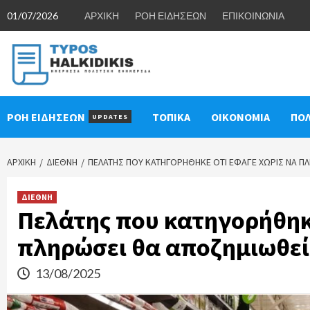
Skip
01/07/2026
ΑΡΧΙΚΗ
ΡΟΗ ΕΙΔΗΣΕΩΝ
ΕΠΙΚΟΙΝΩΝΙΑ
to
content
ΡΟΗ ΕΙΔΗΣΕΩΝ
ΤΟΠΙΚΑ
ΟΙΚΟΝΟΜΙΑ
ΠΟΛ
UPDATES
ΑΡΧΙΚΉ
ΔΙΕΘΝΗ
ΠΕΛΆΤΗΣ ΠΟΥ ΚΑΤΗΓΟΡΉΘΗΚΕ ΌΤΙ ΈΦΑΓΕ ΧΩΡΊΣ ΝΑ Π
ΔΙΕΘΝΗ
Πελάτης που κατηγορήθηκε
πληρώσει θα αποζημιωθεί
13/08/2025