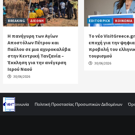
BREAKING
ΔΙΕΘΝΗ
EDITOR PICK
ΚΟΙΝΩΝΙΑ
Η πανήγυρη των Αγίων
Tο νέο VisitGreece.gr
Αποστόλων Πέτρου και
εποχή για την ψηφι
Παύλου σε μια αχυροκαλύβα
προβολή του ελληνι
στην Κεντρική Τανζανία –
τουρισμού
Έκκληση για την ανέγερση
30/06/2026
Ιερού Ναού
30/06/2026
Επικοινωνία
Πολιτική Προστασίας Προσωπικών Δεδομένων
Όρο