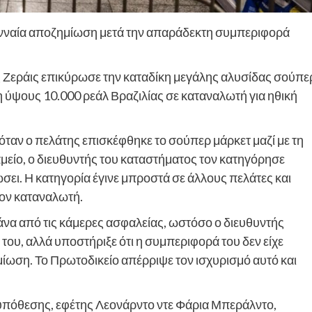
γενναία αποζημίωση μετά την απαράδεκτη συμπεριφορά
ας Ζεράις επικύρωσε την καταδίκη μεγάλης αλυσίδας σούπε
 ύψους 10.000 ρεάλ Βραζιλίας σε καταναλωτή για ηθική
όταν ο πελάτης επισκέφθηκε το σούπερ μάρκετ μαζί με τη
αμείο, ο διευθυντής του καταστήματος τον κατηγόρησε
σει. Η κατηγορία έγινε μπροστά σε άλλους πελάτες και
ον καταναλωτή.
πλάνα από τις κάμερες ασφαλείας, ωστόσο ο διευθυντής
του, αλλά υποστήριξε ότι η συμπεριφορά του δεν είχε
μίωση. Το Πρωτοδικείο απέρριψε τον ισχυρισμό αυτό και
 υπόθεσης, εφέτης Λεονάρντο ντε Φάρια Μπεράλντο,