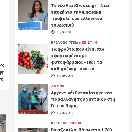
Tο νέο VisitGreece.gr – Νέα
εποχή για την ψηφιακή
προβολή του ελληνικού
τουρισμού
30/06/2026
BREAKING
ΥΓΕΙΑ & ΕΠΙΣΤΗΜΗ
Τα φρούτα που είναι πιο
«φορτωμένα» με
φυτοφάρμακα – Πώς τα
νο
καθαρίζουμε σωστά
ιψη
30/06/2026
τ;
ΔΙΕΘΝΗ
Αργεντινή: Εντοπίστηκε νέα
παραλλαγή του χανταϊού στη
Γη του Πυρός
30/06/2026
BREAKING
ΔΙΕΘΝΗ
Βενεζουέλα: Πάνω από 1.700