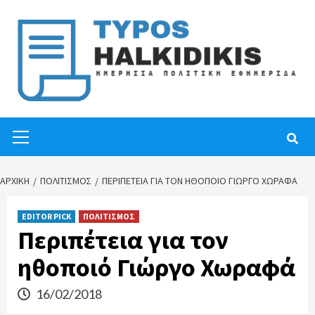
Skip
to
content
Primary
Menu
ΑΡΧΙΚΉ
ΠΟΛΙΤΙΣΜΟΣ
ΠΕΡΙΠΈΤΕΙΑ ΓΙΑ ΤΟΝ ΗΘΟΠΟΙΌ ΓΙΏΡΓΟ ΧΩΡΑΦΆ
EDITOR PICK
ΠΟΛΙΤΙΣΜΟΣ
Περιπέτεια για τον
ηθοποιό Γιώργο Χωραφά
16/02/2018