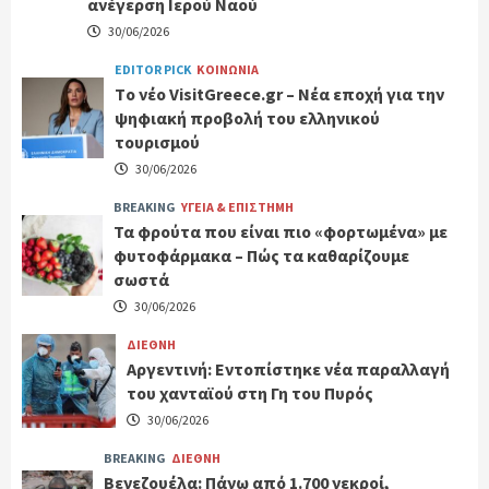
ανέγερση Ιερού Ναού
30/06/2026
EDITOR PICK
ΚΟΙΝΩΝΙΑ
Tο νέο VisitGreece.gr – Νέα εποχή για την
ψηφιακή προβολή του ελληνικού
τουρισμού
30/06/2026
BREAKING
ΥΓΕΙΑ & ΕΠΙΣΤΗΜΗ
Τα φρούτα που είναι πιο «φορτωμένα» με
φυτοφάρμακα – Πώς τα καθαρίζουμε
σωστά
30/06/2026
ΔΙΕΘΝΗ
Αργεντινή: Εντοπίστηκε νέα παραλλαγή
του χανταϊού στη Γη του Πυρός
30/06/2026
BREAKING
ΔΙΕΘΝΗ
Βενεζουέλα: Πάνω από 1.700 νεκροί,