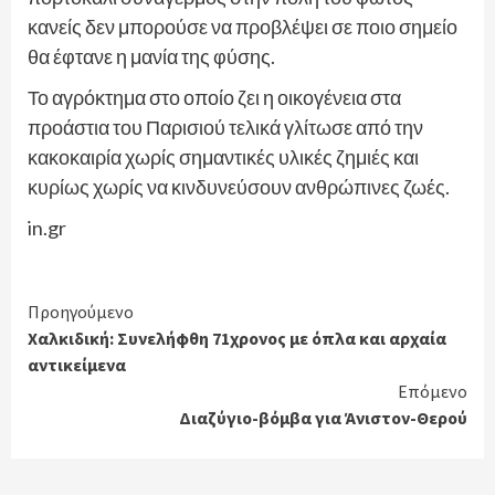
κανείς δεν μπορούσε να προβλέψει σε ποιο σημείο
θα έφτανε η μανία της φύσης.
Το αγρόκτημα στο οποίο ζει η οικογένεια στα
προάστια του Παρισιού τελικά γλίτωσε από την
κακοκαιρία χωρίς σημαντικές υλικές ζημιές και
κυρίως χωρίς να κινδυνεύσουν ανθρώπινες ζωές.
in.gr
Continue
Προηγούμενο
Χαλκιδική: Συνελήφθη 71χρονος με όπλα και αρχαία
Reading
αντικείμενα
Επόμενο
Διαζύγιο-βόμβα για Άνιστον-Θερού