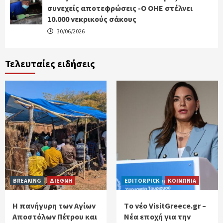
συνεχείς αποτεφρώσεις -Ο ΟΗΕ στέλνει
10.000 νεκρικούς σάκους
30/06/2026
Τελευταίες ειδήσεις
BREAKING
ΔΙΕΘΝΗ
EDITOR PICK
ΚΟΙΝΩΝΙΑ
Η πανήγυρη των Αγίων
Tο νέο VisitGreece.gr –
Αποστόλων Πέτρου και
Νέα εποχή για την