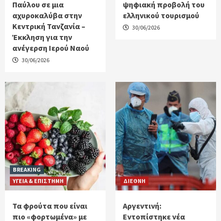
Παύλου σε μια
ψηφιακή προβολή του
αχυροκαλύβα στην
ελληνικού τουρισμού
Κεντρική Τανζανία –
30/06/2026
Έκκληση για την
ανέγερση Ιερού Ναού
30/06/2026
BREAKING
ΥΓΕΙΑ & ΕΠΙΣΤΗΜΗ
ΔΙΕΘΝΗ
Τα φρούτα που είναι
Αργεντινή:
πιο «φορτωμένα» με
Εντοπίστηκε νέα