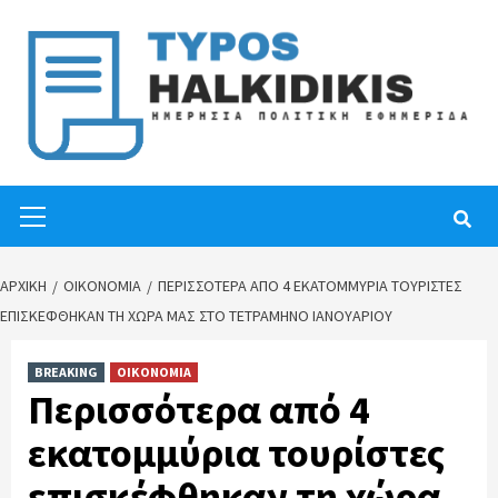
Skip
to
content
Primary
Menu
ΑΡΧΙΚΉ
ΟΙΚΟΝΟΜΙΑ
ΠΕΡΙΣΣΌΤΕΡΑ ΑΠΌ 4 ΕΚΑΤΟΜΜΎΡΙΑ ΤΟΥΡΊΣΤΕΣ
ΕΠΙΣΚΈΦΘΗΚΑΝ ΤΗ ΧΏΡΑ ΜΑΣ ΣΤΟ ΤΕΤΡΆΜΗΝΟ ΙΑΝΟΥΑΡΊΟΥ
BREAKING
ΟΙΚΟΝΟΜΙΑ
Περισσότερα από 4
εκατομμύρια τουρίστες
επισκέφθηκαν τη χώρα