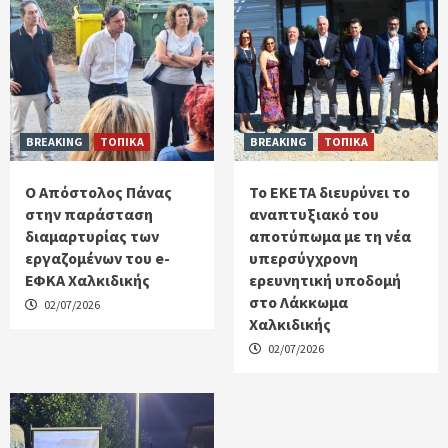
BREAKING
ΤΟΠΙΚΑ
BREAKING
ΤΟΠΙΚΑ
Ο Απόστολος Πάνας
Το ΕΚΕΤΑ διευρύνει το
στην παράσταση
αναπτυξιακό του
διαμαρτυρίας των
αποτύπωμα με τη νέα
εργαζομένων του e-
υπερσύγχρονη
ΕΦΚΑ Χαλκιδικής
ερευνητική υποδομή
στο Λάκκωμα
02/07/2026
Χαλκιδικής
02/07/2026