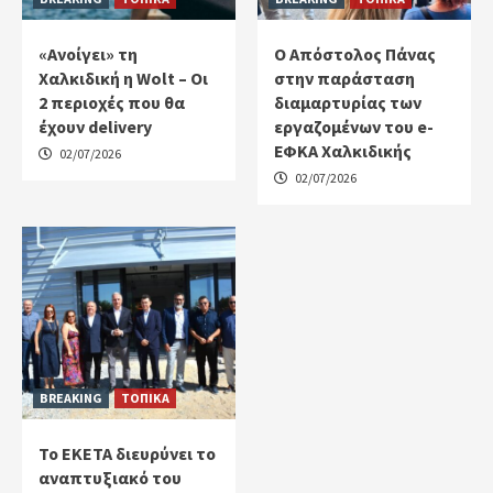
«Ανοίγει» τη
Ο Απόστολος Πάνας
Χαλκιδική η Wolt – Οι
στην παράσταση
2 περιοχές που θα
διαμαρτυρίας των
έχουν delivery
εργαζομένων του e-
ΕΦΚΑ Χαλκιδικής
02/07/2026
02/07/2026
BREAKING
ΤΟΠΙΚΑ
Το ΕΚΕΤΑ διευρύνει το
αναπτυξιακό του