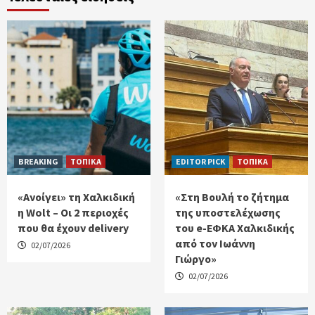
BREAKING
ΤΟΠΙΚΑ
EDITOR PICK
ΤΟΠΙΚΑ
«Ανοίγει» τη Χαλκιδική
«Στη Βουλή το ζήτημα
η Wolt – Οι 2 περιοχές
της υποστελέχωσης
που θα έχουν delivery
του e-ΕΦΚΑ Χαλκιδικής
από τον Ιωάννη
02/07/2026
Γιώργο»
02/07/2026