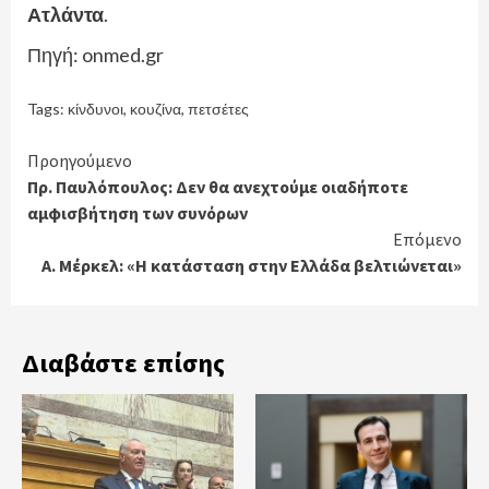
Ατλάντα
.
Πηγή: onmed.gr
Tags:
κίνδυνοι
,
κουζίνα
,
πετσέτες
Continue
Προηγούμενο
Πρ. Παυλόπουλος: Δεν θα ανεχτούμε οιαδήποτε
Reading
αμφισβήτηση των συνόρων
Επόμενο
Α. Μέρκελ: «Η κατάσταση στην Ελλάδα βελτιώνεται»
Διαβάστε επίσης