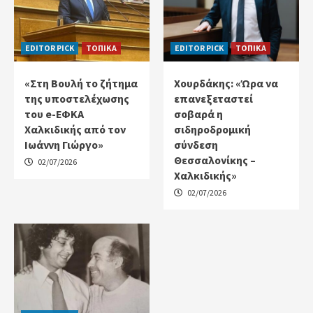
EDITOR PICK
ΤΟΠΙΚΑ
EDITOR PICK
ΤΟΠΙΚΑ
«Στη Βουλή το ζήτημα
Χουρδάκης: «Ώρα να
της υποστελέχωσης
επανεξεταστεί
του e-ΕΦΚΑ
σοβαρά η
Χαλκιδικής από τον
σιδηροδρομική
Ιωάννη Γιώργο»
σύνδεση
Θεσσαλονίκης –
02/07/2026
Χαλκιδικής»
02/07/2026