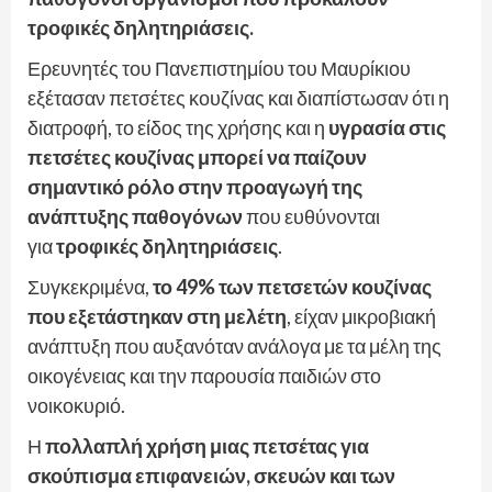
τροφικές δηλητηριάσεις.
Ερευνητές του Πανεπιστημίου του Μαυρίκιου
εξέτασαν πετσέτες κουζίνας και διαπίστωσαν ότι η
διατροφή, το είδος της χρήσης και η
υγρασία στις
πετσέτες κουζίνας μπορεί να παίζουν
σημαντικό ρόλο στην προαγωγή της
ανάπτυξης παθογόνων
που ευθύνονται
για
τροφικές δηλητηριάσεις
.
Συγκεκριμένα,
το 49% των πετσετών κουζίνας
που εξετάστηκαν στη μελέτη
, είχαν μικροβιακή
ανάπτυξη που αυξανόταν ανάλογα με τα μέλη της
οικογένειας και την παρουσία παιδιών στο
νοικοκυριό.
Η
πολλαπλή χρήση μιας πετσέτας για
σκούπισμα επιφανειών, σκευών και των