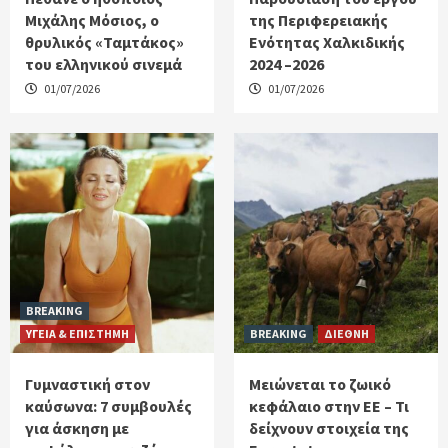
Μιχάλης Μόσιος, ο
της Περιφερειακής
θρυλικός «Ταμτάκος»
Ενότητας Χαλκιδικής
του ελληνικού σινεμά
2024 –2026
01/07/2026
01/07/2026
BREAKING
ΥΓΕΙΑ & ΕΠΙΣΤΗΜΗ
BREAKING
ΔΙΕΘΝΗ
Γυμναστική στον
Μειώνεται το ζωικό
καύσωνα: 7 συμβουλές
κεφάλαιο στην ΕΕ – Τι
για άσκηση με
δείχνουν στοιχεία της