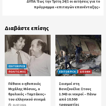
ΔΥΠΑ: Έως την Τρίτη 24/1 οι αιτήσεις για το
πρόγραμμα «επιταγών επανένταξης»
Διαβάστε επίσης
EDITOR PICK
ΠΟΛΙΤΙΣΜΟΣ
EDITOR PICK
ΔΙΕΘΝΗ
Πέθανε ο ηθοποιός
Σεισμοί στη
Μιχάλης Μόσιος, ο
Βενεζουέλα: Στους
θρυλικός «Ταμτάκος»
1.943 οι νεκροί – Πάνω
του ελληνικού σινεμά
από 10.500
τραυματίες
01/07/2026