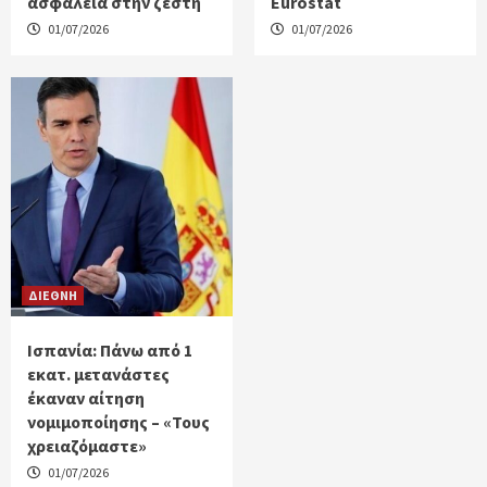
ασφάλεια στην ζέστη
Eurostat
01/07/2026
01/07/2026
ΔΙΕΘΝΗ
Ισπανία: Πάνω από 1
εκατ. μετανάστες
έκαναν αίτηση
νομιμοποίησης – «Τους
χρειαζόμαστε»
01/07/2026