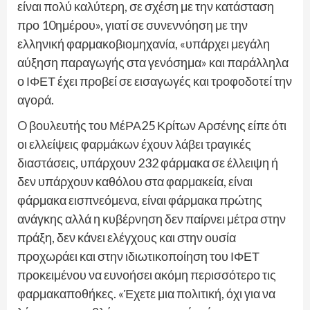
είναι πολύ καλύτερη, σε σχέση με την κατάσταση
προ 10ημέρου», γιατί σε συνεννόηση με την
ελληνική φαρμακοβιομηχανία, «υπάρχει μεγάλη
αύξηση παραγωγής στα γενόσημα» και παράλληλα
ο ΙΦΕΤ έχει προβεί σε εισαγωγές και τροφοδοτεί την
αγορά.
O βουλευτής του ΜέΡΑ25 Κρίτων Αρσένης είπε ότι
οι ελλείψεις φαρμάκων έχουν λάβει τραγικές
διαστάσεις, υπάρχουν 232 φάρμακα σε έλλειψη ή
δεν υπάρχουν καθόλου στα φαρμακεία, είναι
φάρμακα εισπνεόμενα, είναι φάρμακα πρώτης
ανάγκης αλλά η κυβέρνηση δεν παίρνει μέτρα στην
πράξη, δεν κάνει ελέγχους και στην ουσία
προχωράει και στην ιδιωτικοποίηση του ΙΦΕΤ
προκειμένου να ευνοήσει ακόμη περισσότερο τις
φαρμακαποθήκες. «Έχετε μια πολιτική, όχι για να