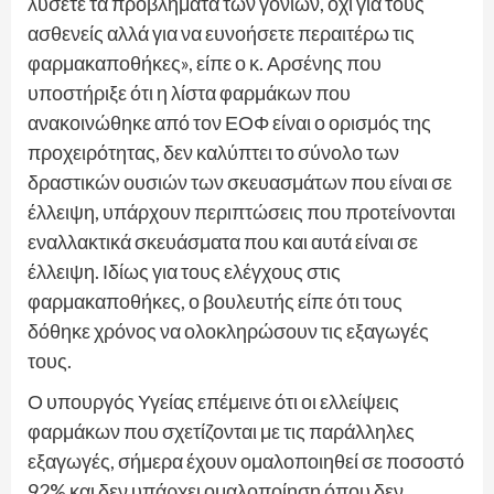
λύσετε τα προβλήματα των γονιών, όχι για τους
ασθενείς αλλά για να ευνοήσετε περαιτέρω τις
φαρμακαποθήκες», είπε ο κ. Αρσένης που
υποστήριξε ότι η λίστα φαρμάκων που
ανακοινώθηκε από τον ΕΟΦ είναι ο ορισμός της
προχειρότητας, δεν καλύπτει το σύνολο των
δραστικών ουσιών των σκευασμάτων που είναι σε
έλλειψη, υπάρχουν περιπτώσεις που προτείνονται
εναλλακτικά σκευάσματα που και αυτά είναι σε
έλλειψη. Ιδίως για τους ελέγχους στις
φαρμακαποθήκες, ο βουλευτής είπε ότι τους
δόθηκε χρόνος να ολοκληρώσουν τις εξαγωγές
τους.
Ο υπουργός Υγείας επέμεινε ότι οι ελλείψεις
φαρμάκων που σχετίζονται με τις παράλληλες
εξαγωγές, σήμερα έχουν ομαλοποιηθεί σε ποσοστό
92% και δεν υπάρχει ομαλοποίηση όπου δεν