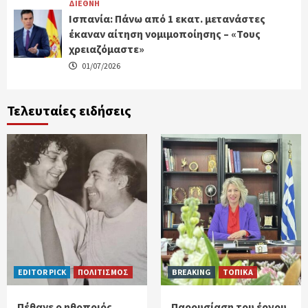
ΔΙΕΘΝΗ
Ισπανία: Πάνω από 1 εκατ. μετανάστες
έκαναν αίτηση νομιμοποίησης – «Τους
χρειαζόμαστε»
01/07/2026
Τελευταίες ειδήσεις
EDITOR PICK
ΠΟΛΙΤΙΣΜΟΣ
BREAKING
ΤΟΠΙΚΑ
Πέθανε ο ηθοποιός
Παρουσίαση του έργου