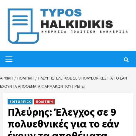
Skip
to
content
Primary
Menu
ΑΡΧΙΚΉ
ΠΟΛΙΤΙΚΗ
ΠΛΕΎΡΗΣ: ΈΛΕΓΧΟΣ ΣΕ 9 ΠΟΛΥΕΘΝΙΚΈΣ ΓΙΑ ΤΟ ΕΆΝ
ΈΧΟΥΝ ΤΑ ΑΠΟΘΈΜΑΤΑ ΦΑΡΜΆΚΩΝ ΠΟΥ ΠΡΈΠΕΙ
EDITOR PICK
ΠΟΛΙΤΙΚΗ
Πλεύρης: Έλεγχος σε 9
πολυεθνικές για το εάν
έχουν τα αποθέματα