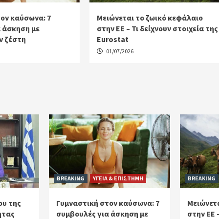
ον καύσωνα: 7
Μειώνεται το ζωικό κεφάλαιο
 άσκηση με
στην ΕΕ – Τι δείχνουν στοιχεία της
ν ζέστη
Eurostat
01/07/2026
BREAKING
ΥΓΕΙΑ & ΕΠΙΣΤΗΜΗ
BREAKING
ου της
Γυμναστική στον καύσωνα: 7
Μειώνετα
ητας
συμβουλές για άσκηση με
στην ΕΕ 