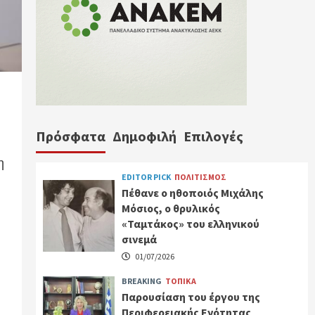
Πρόσφατα
Δημοφιλή
Επιλογές
η
EDITOR PICK
ΠΟΛΙΤΙΣΜΟΣ
Πέθανε ο ηθοποιός Μιχάλης
Μόσιος, ο θρυλικός
«Ταμτάκος» του ελληνικού
σινεμά
01/07/2026
BREAKING
ΤΟΠΙΚΑ
Παρουσίαση του έργου της
Περιφερειακής Ενότητας