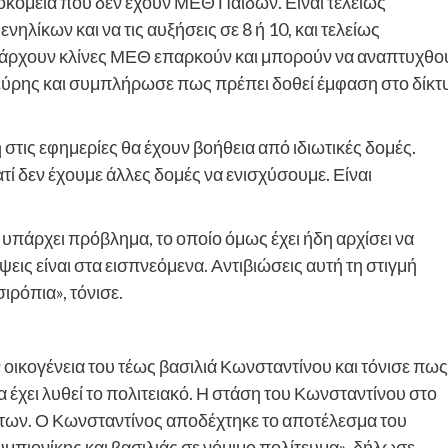
κομεία που δεν έχουν ΜΕΘ Παίδων. Είναι τελείως
νηλίκων και να τις αυξήσεις σε 8 ή 10, και τελείως
πάρχουν κλίνες ΜΕΘ επαρκούν και μπορούν να αναπτυχθο
εύρης και συμπλήρωσε πως πρέπει δοθεί έμφαση στο δίκτ
στις εφημερίες θα έχουν βοήθεια από ιδιωτικές δομές.
τί δεν έχουμε άλλες δομές να ενισχύσουμε. Είναι
υπάρχει πρόβλημα, το οποίο όμως έχει ήδη αρχίσει να
ψεις είναι στα εισπνεόμενα. Αντιβιώσεις αυτή τη στιγμή
ιρόπια», τόνισε.
οικογένεια του τέως βασιλιά Κωνσταντίνου και τόνισε πως
ια έχει λυθεί το πολιτειακό. Η στάση του Κωνσταντίνου στο
ων. Ο Κωνσταντίνος αποδέχτηκε το αποτέλεσμα του
υμπιονίκης και βασιλιάς σε νόμιμο πολίτευμα», δήλωσε.