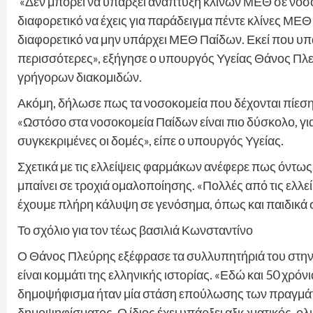
«Δεν μπορεί να υπάρξει ανάπτυξη κλινών ΜΕΘ σε νοσο
διαφορετικό να έχεις για παράδειγμα πέντε κλίνες ΜΕΘ ε
διαφορετικό να μην υπάρχει ΜΕΘ Παίδων. Εκεί που υ
περισσότερες», εξήγησε ο υπουργός Υγείας Θάνος Πλ
γρήγορων διακομιδών.
Ακόμη, δήλωσε πως τα νοσοκομεία που δέχονται πίεση 
«Ωστόσο στα νοσοκομεία Παίδων είναι πιο δύσκολο, για
συγκεκριμένες οι δομές», είπε ο υπουργός Υγείας.
Σχετικά με τις ελλείψεις φαρμάκων ανέφερε πως όντως 
μπαίνει σε τροχιά ομαλοποίησης. «Πολλές από τις ελλεί
έχουμε πλήρη κάλυψη σε γενόσημα, όπως και παιδικά σ
Το σχόλιο για τον τέως βασιλιά Κωνσταντίνο
Ο Θάνος Πλεύρης εξέφρασε τα συλλυπητήριά του στην 
είναι κομμάτι της ελληνικής ιστορίας. «Εδώ και 50 χρόν
δημοψήφισμα ήταν μία στάση επούλωσης των πραγμάτ
δημοψηφίσματος. Ο ίδιος έχει υπάρξει αξιωματικός, ολ