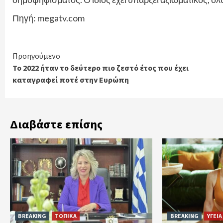
Πηγή: megatv.com
Continue
Προηγούμενο
Το 2022 ήταν το δεύτερο πιο ζεστό έτος που έχει
Reading
καταγραφεί ποτέ στην Ευρώπη
Διαβάστε επίσης
BREAKING
ΤΟΠΙΚΑ
BREAKING
ΥΓΕΙΑ