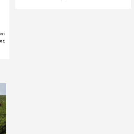
νο
ος