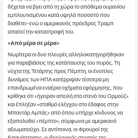
δέχεται να βγει από τη χώρα το απόθεμα ουρανίου
εμπλουτισμένου κατά υψηλό ποσοστό που
διαθέτει–ενώ ο αμερικανός πρόεδρος Τραμπ
απαιτεί την καταστροφή του.
«Από μέρα σε μέρα»
Νωρίτερα οι δυο πλευρές αλληλοκατηγορήθηκαν
για παραβιάσεις της κατάπαυσης του πυρός. Τη
νύχτα της Τετάρτης προς Πέμπτη, οι ένοπλες
δυνάμεις των ΗΠΑ κατέρριψαν τέσσερα μη
επανδρωμένα εναέρια οχήματα εφόρμησης, που
κρίθηκε ότι «ήγειραν απειλή στο στενό του Ορμούζ»
και έπληξαν «σταθμό ελέγχου στο έδαφος στην
Μπαντάρ Αμπάς» από όπου υπήρχε κίνδυνος να
εξαπολυθεί «πέμπτο», σύμφωνα με αμερικανό
αξιωματούχο. Σε αντίποινα, οι Φρουροί της
Επανάστασης–ο ιδεολογικός στρατός της