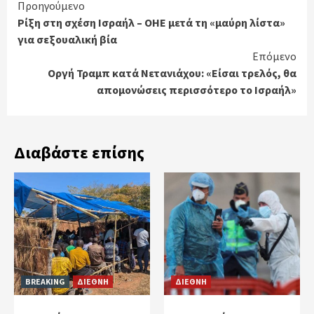
Continue
Προηγούμενο
Ρίξη στη σχέση Ισραήλ – ΟΗΕ μετά τη «μαύρη λίστα»
Reading
για σεξουαλική βία
Επόμενο
Οργή Τραμπ κατά Νετανιάχου: «Είσαι τρελός, θα
απομονώσεις περισσότερο το Ισραήλ»
Διαβάστε επίσης
BREAKING
ΔΙΕΘΝΗ
ΔΙΕΘΝΗ