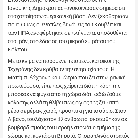
Ισλαμικής Δημοκρατίας–ανακοίνωσαν σήμερα ότι
στοχοποίησαν αμερικανική βάση. Δεν ξεκαθάρισαν
ποια. Όμως οι ένοπλες δυνάμεις του Κουβέιτ και
των ΗΠΑ αναφέρθηκαν σε πλήγματα, αποδοθέντα
στο Ιράν, στο έδαφος του μικρού εμιράτου του
Κόλπου.
Με το κλίμα να παραμένει τεταμένο, κάτοικοι της
Τεχεράνης δεν κρύβουν την ανησυχία τους. Η
Ματάμπ, 62χρονη κομμώτρια που ζει στην ιρανική
πρωτεύουσα, είπε πως χαίρεται διότι η κόρη της
μπόρεσε να φύγει από τη χώρα διότι «εδώ ζούμε
κόλαση», αλλά τη θλίβει πως ο γιος της ζει «από
μέρα σε μέρα», χωρίς προοπτική για το αύριο. Στον
Λίβανο, τουλάχιστον 17 άνθρωποι σκοτώθηκαν σε
βομβαρδισμούς του Ισραήλ στο νότιο τμήμα της
χώρας και κοντά στη Βηρυτό. Ο ισραηλινός στρατός