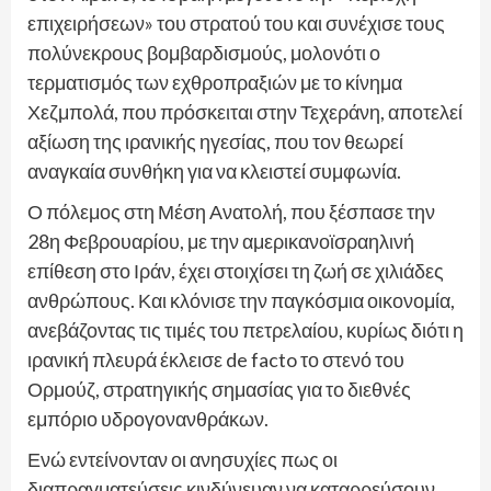
επιχειρήσεων» του στρατού του και συνέχισε τους
πολύνεκρους βομβαρδισμούς, μολονότι ο
τερματισμός των εχθροπραξιών με το κίνημα
Χεζμπολά, που πρόσκειται στην Τεχεράνη, αποτελεί
αξίωση της ιρανικής ηγεσίας, που τον θεωρεί
αναγκαία συνθήκη για να κλειστεί συμφωνία.
Ο πόλεμος στη Μέση Ανατολή, που ξέσπασε την
28η Φεβρουαρίου, με την αμερικανοϊσραηλινή
επίθεση στο Ιράν, έχει στοιχίσει τη ζωή σε χιλιάδες
ανθρώπους. Και κλόνισε την παγκόσμια οικονομία,
ανεβάζοντας τις τιμές του πετρελαίου, κυρίως διότι η
ιρανική πλευρά έκλεισε de facto το στενό του
Ορμούζ, στρατηγικής σημασίας για το διεθνές
εμπόριο υδρογονανθράκων.
Ενώ εντείνονταν οι ανησυχίες πως οι
διαπραγματεύσεις κινδύνευαν να καταρρεύσουν,