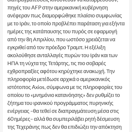
πηγές του AFP στην αμερικανική κυβέρνηση
ανέφεραν πως διαμορφώθηκε πλαίσιο συμφωνίας
με το Ιράν, το οποίο προβλέπει παράταση για εξήντα
ημέρες της κατάπαυσης του πυρός σε εφαρμογή
από την 8η Απριλίου, που ωστόσο χρειάζεται να
εγκριθεί από τον πρόεδρο Τραμπ. Η εξέλιξη
ακολούθησε ανταλλαγές πυρών του Ιράν και των
ΗΠΑ τη νύχτα της Τετάρτης, τις πιο σοβαρές
εχθροπραξίες αφότου κηρύχτηκε ανακωχή. Την
πληροφορία μετέδωσε αρχικά ο αμερικανικός
ιστότοπος Axios, σύμφωνα με τις πληροφορίες του
οποίου το «μνημόνιο κατανόησης» δεν ρυθμίζει το
ζήτημα του ιρανικού προγράμματος πυρηνικής
ενέργειας –θα τεθεί σε διαπραγμάτευση μέσα στις
60 ημέρες– αλλά θα συμπεριλάβει ρητή δέσμευση
της Τεχεράνης πως δεν θα επιδιώξει την απόκτηση