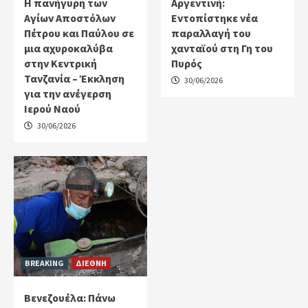
Η πανήγυρη των
Αργεντινή:
Αγίων Αποστόλων
Εντοπίστηκε νέα
Πέτρου και Παύλου σε
παραλλαγή του
μια αχυροκαλύβα
χανταϊού στη Γη του
στην Κεντρική
Πυρός
Τανζανία – Έκκληση
30/06/2026
για την ανέγερση
Ιερού Ναού
30/06/2026
BREAKING
ΔΙΕΘΝΗ
Βενεζουέλα: Πάνω