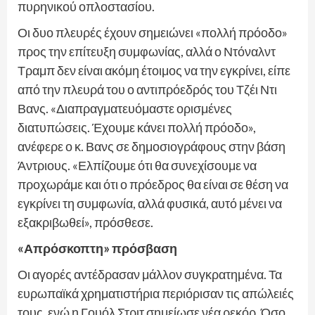
πυρηνικού οπλοστασίου.
Οι δυο πλευρές έχουν σημειώνει «πολλή πρόοδο»
προς την επίτευξη συμφωνίας, αλλά ο Ντόναλντ
Τραμπ δεν είναι ακόμη έτοιμος να την εγκρίνει, είπε
από την πλευρά του ο αντιπρόεδρός του Τζέι Ντι
Βανς. «Διαπραγματευόμαστε ορισμένες
διατυπώσεις. Έχουμε κάνει πολλή πρόοδο»,
ανέφερε ο κ. Βανς σε δημοσιογράφους στην βάση
Άντριους. «Ελπίζουμε ότι θα συνεχίσουμε να
προχωράμε και ότι ο πρόεδρος θα είναι σε θέση να
εγκρίνει τη συμφωνία, αλλά φυσικά, αυτό μένει να
εξακριβωθεί», πρόσθεσε.
«Απρόσκοπτη» πρόσβαση
Οι αγορές αντέδρασαν μάλλον συγκρατημένα. Τα
ευρωπαϊκά χρηματιστήρια περιόρισαν τις απώλειές
τους, ενώ η Γουόλ Στριτ σημείωσε νέα ρεκόρ. Όσο