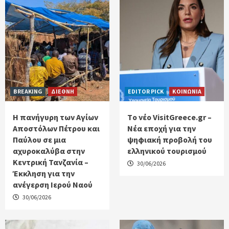
BREAKING
ΔΙΕΘΝΗ
EDITOR PICK
ΚΟΙΝΩΝΙΑ
Η πανήγυρη των Αγίων
Tο νέο VisitGreece.gr –
Αποστόλων Πέτρου και
Νέα εποχή για την
Παύλου σε μια
ψηφιακή προβολή του
αχυροκαλύβα στην
ελληνικού τουρισμού
Κεντρική Τανζανία –
30/06/2026
Έκκληση για την
ανέγερση Ιερού Ναού
30/06/2026