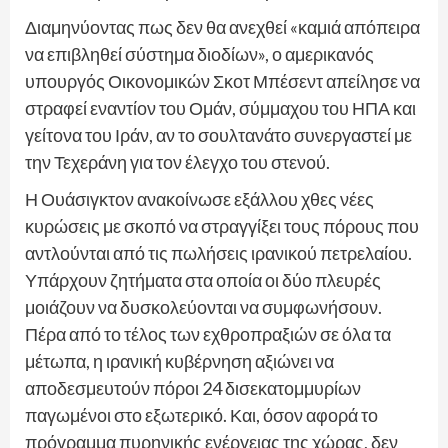
Διαμηνύοντας πως δεν θα ανεχθεί «καμιά απόπειρα
να επιβληθεί σύστημα διοδίων», ο αμερικανός
υπουργός Οικονομικών Σκοτ Μπέσεντ απείλησε να
στραφεί εναντίον του Ομάν, σύμμαχου του ΗΠΑ και
γείτονα του Ιράν, αν το σουλτανάτο συνεργαστεί με
την Τεχεράνη για τον έλεγχο του στενού.
Η Ουάσιγκτον ανακοίνωσε εξάλλου χθες νέες
κυρώσεις με σκοπό να στραγγίξει τους πόρους που
αντλούνται από τις πωλήσεις ιρανικού πετρελαίου.
Υπάρχουν ζητήματα στα οποία οι δύο πλευρές
μοιάζουν να δυσκολεύονται να συμφωνήσουν.
Πέρα από το τέλος των εχθροπραξιών σε όλα τα
μέτωπα, η ιρανική κυβέρνηση αξιώνει να
αποδεσμευτούν πόροι 24 δισεκατομμυρίων
παγωμένοι στο εξωτερικό. Και, όσον αφορά το
πρόγραμμα πυρηνικής ενέργειας της χώρας, δεν