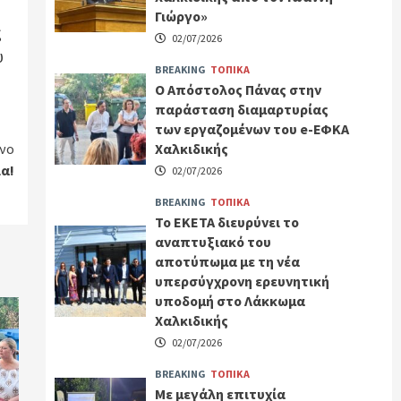
Γιώργο»
ς
02/07/2026
υ
BREAKING
ΤΟΠΙΚΑ
Ο Απόστολος Πάνας στην
παράσταση διαμαρτυρίας
των εργαζομένων του e-ΕΦΚΑ
νο
Χαλκιδικής
α!
02/07/2026
BREAKING
ΤΟΠΙΚΑ
Το ΕΚΕΤΑ διευρύνει το
αναπτυξιακό του
αποτύπωμα με τη νέα
υπερσύγχρονη ερευνητική
υποδομή στο Λάκκωμα
Χαλκιδικής
02/07/2026
BREAKING
ΤΟΠΙΚΑ
Με μεγάλη επιτυχία