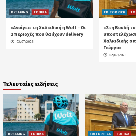
BREAKING
ΤΟΠΙΚΑ
EDITOR PICK
ΤΟ
«Ανοίγει» τη Χαλκιδική η Wolt – Οι
«Στη Βουλή το
2 περιοχές που θα έχουν delivery
υποστελέχωση
Χαλκιδικής απ
02/07/2026
Γιώργο»
02/07/2026
Τελευταίες ειδήσεις
BREAKING
ΤΟΠΙΚΑ
EDITOR PICK
ΤΟΠΙΚΑ