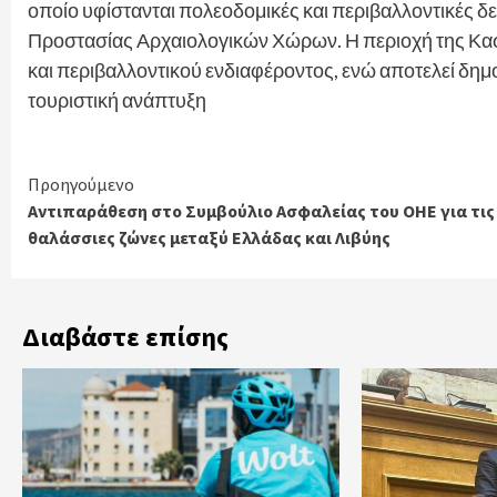
οποίο υφίστανται πολεοδομικές και περιβαλλοντικές δε
Προστασίας Αρχαιολογικών Χώρων. Η περιοχή της Κασ
και περιβαλλοντικού ενδιαφέροντος, ενώ αποτελεί δη
τουριστική ανάπτυξη
Continue
Προηγούμενο
Αντιπαράθεση στο Συμβούλιο Ασφαλείας του ΟΗΕ για τις
Reading
θαλάσσιες ζώνες μεταξύ Ελλάδας και Λιβύης
Διαβάστε επίσης