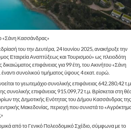
το «Σάνη Κασσάνδρας»
εδρίασή του την Δευτέρα, 24 Ιουνίου 2025, ανακήρυξε την
ος Εταιρεία Αναπτύξεως και Τουρισμού» ως πλειοδότη
 δικαιώματος επιφάνειας για 99 έτη, του Ακινήτου «Σάνη
 έναντι συνολικού τιμήματος ύψους 4 εκατ. ευρώ.
είται το γεωτεμάχιο συνολικής επιφάνειας 642.280,42 τ.μ.
σης συνολικής επιφάνειας 915.099,72 τ.μ. Βρίσκεται στη θέ
ν ορίων της Δημοτικής Ενότητας του Δήμου Κασσάνδρας τη
Κεντρικής Μακεδονίας, περιοχή που συνιστά το «Αγρόκτημ
ς»
ομικά από το Γενικό Πολεοδομικό Σχέδιο, σύμφωνα με το