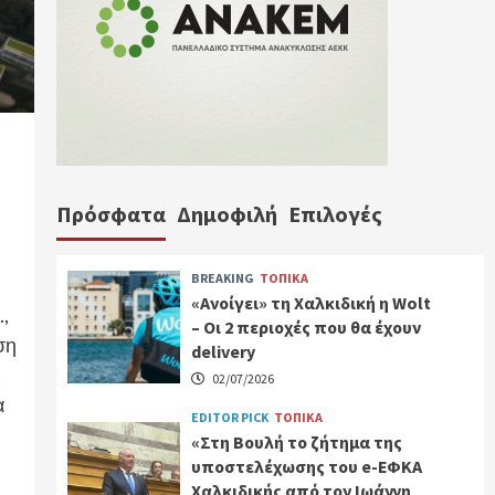
Πρόσφατα
Δημοφιλή
Επιλογές
BREAKING
ΤΟΠΙΚΑ
«Ανοίγει» τη Χαλκιδική η Wolt
,
– Οι 2 περιοχές που θα έχουν
ση
delivery
ς
02/07/2026
α
EDITOR PICK
ΤΟΠΙΚΑ
«Στη Βουλή το ζήτημα της
υποστελέχωσης του e-ΕΦΚΑ
Χαλκιδικής από τον Ιωάννη