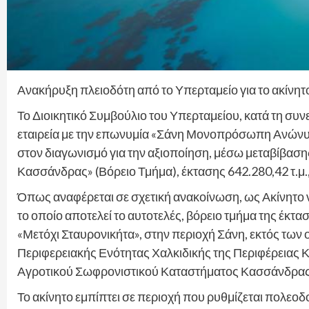
Ανακήρυξη πλειοδότη από το Υπερταμείο για το ακίνη
Το Διοικητικό Συμβούλιο του Υπερταμείου, κατά τη συν
εταιρεία με την επωνυμία «Σάνη Μονοπρόσωπη Ανώνυμ
στον διαγωνισμό για την αξιοποίηση, μέσω μεταβίβασης
Κασσάνδρας» (Βόρειο Τμήμα), έκτασης 642.280,42 τ.μ.,
Όπως αναφέρεται σε σχετική ανακοίνωση, ως Ακίνητο νο
το οποίο αποτελεί το αυτοτελές, βόρειο τμήμα της έκτα
«Μετόχι Σταυρονικήτα», στην περιοχή Σάνη, εκτός τω
Περιφερειακής Ενότητας Χαλκιδικής της Περιφέρειας 
Αγροτικού Σωφρονιστικού Καταστήματος Κασσάνδρα
Το ακίνητο εμπίπτει σε περιοχή που ρυθμίζεται πολεοδ