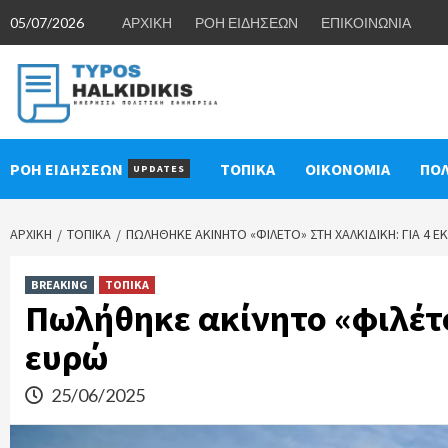
Skip
05/07/2026
ΑΡΧΙΚΗ
ΡΟΗ ΕΙΔΗΣΕΩΝ
ΕΠΙΚΟΙΝΩΝΙΑ
to
content
ΡΟΗ ΕΙΔΗΣΕΩΝ
ΤΟΠΙΚΑ
ΟΙΚΟΝΟΜΙΑ
ΠΟΛ
UPDATES
ΑΡΧΙΚΉ
ΤΟΠΙΚΑ
ΠΩΛΉΘΗΚΕ ΑΚΊΝΗΤΟ «ΦΙΛΈΤΟ» ΣΤΗ ΧΑΛΚΙΔΙΚΉ: ΓΙΑ 4 ΕΚ
BREAKING
ΤΟΠΙΚΑ
Πωλήθηκε ακίνητο «φιλέτο»
ευρώ
25/06/2025