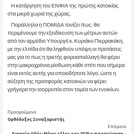
Η κατάργηση του ΕΝΦΙΑ της πρώτης κατοικίας
στα μικρά χωριά της χώρας.
Παράλληλα η ΠΟΜΙΔΑ τονίζει πως: θα
περιμένουμε την εξειδίκευση των μέτρων αυτών
από τον αρμόδιο Υπουργό κ. Κυριάκο Πιερρακάκη,
με την ελπίδα ότι θα ληφθούν υπόψη οι προτάσεις
μας για το πως η τριετής φοροαπαλλαγή θα φέρει
στην μακροχρόνια μίσθωση κάθε σπίτι που σήμερα
είναι εκτός αυτής για οποιοδήποτε λόγο, ώστε η
αύξηση της προσφοράς κατοικιών να φέρει
γρήγορα την ισορροπία στον τομέα των ενοικίων.
Continue
Προηγούμενο
Ορθόδοξος Συναξαριστής
Reading
Επόμενο
Εγνατία Οδός: Μέχρι τέλος του 2025 η παραχώρηση –