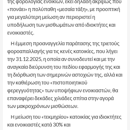
της φορολογίας ενοικίων, εκεί δηλαδή ακριβώς που
«πονάει» η πολύπαθη «μεσαία τάξη», με προοπτική
για μεγαλύτερη μείωση αν περιοριστεί η
υποδήλωση των μισθωμάτων από ιδιοκτήτες και
ενοικιαστές.
Η έμμεση προαναγγελία παράτασης της τριετούς
φοροαπαλλαγής για τις κενές κατοικίες, που λήγει
την 31.12.2025, η οποία αν συνοδευτεί και με την
αναγκαία διεύρυνση του πεδίου εφαρμογής της και
τη διόρθωση των σημερινών αστοχιών της, αλλά και
την καθιέρωση του «πιστοποιητικού
φερεγγυότητας» των υποψήφιων ενοικιαστών, θα
επαναφέρει δεκάδες χιλιάδες σπίτια στην αγορά
των μακροχρόνιων μισθώσεων.
Η μείωση του «τεκμηρίου» κατοικίας για ιδιοκτήτες
και ενοικιαστές κατά 30% και