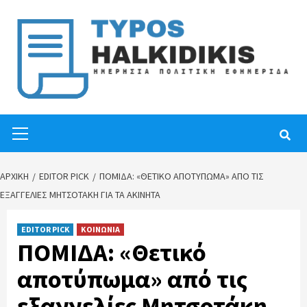
Skip
to
content
Primary
Menu
ΑΡΧΙΚΉ
EDITOR PICK
ΠΟΜΙΔΑ: «ΘΕΤΙΚΌ ΑΠΟΤΎΠΩΜΑ» ΑΠΌ ΤΙΣ
ΕΞΑΓΓΕΛΊΕΣ ΜΗΤΣΟΤΆΚΗ ΓΙΑ ΤΑ ΑΚΊΝΗΤΑ
EDITOR PICK
ΚΟΙΝΩΝΙΑ
ΠΟΜΙΔΑ: «Θετικό
αποτύπωμα» από τις
εξαγγελίες Μητσοτάκη