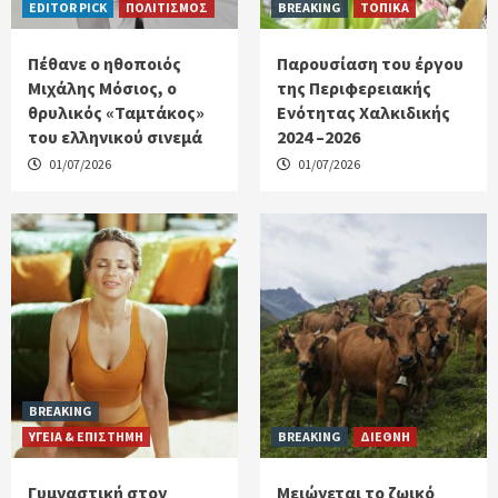
EDITOR PICK
ΠΟΛΙΤΙΣΜΟΣ
BREAKING
ΤΟΠΙΚΑ
Πέθανε ο ηθοποιός
Παρουσίαση του έργου
Μιχάλης Μόσιος, ο
της Περιφερειακής
θρυλικός «Ταμτάκος»
Ενότητας Χαλκιδικής
του ελληνικού σινεμά
2024 –2026
01/07/2026
01/07/2026
BREAKING
ΥΓΕΙΑ & ΕΠΙΣΤΗΜΗ
BREAKING
ΔΙΕΘΝΗ
Γυμναστική στον
Μειώνεται το ζωικό