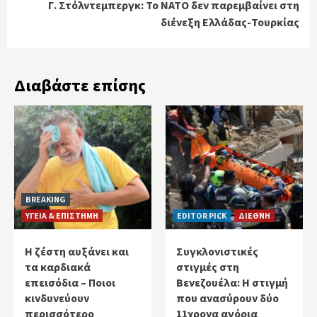
Γ. Στόλντεμπεργκ: Το ΝΑΤΟ δεν παρεμβαίνει στη
διένεξη Ελλάδας-Τουρκίας
Διαβάστε επίσης
BREAKING
ΥΓΕΙΑ & ΕΠΙΣΤΗΜΗ
EDITOR PICK
ΔΙΕΘΝΗ
Η ζέστη αυξάνει και
Συγκλονιστικές
τα καρδιακά
στιγμές στη
επεισόδια – Ποιοι
Βενεζουέλα: Η στιγμή
κινδυνεύουν
που ανασύρουν δύο
περισσότερο
11χρονα αγόρια