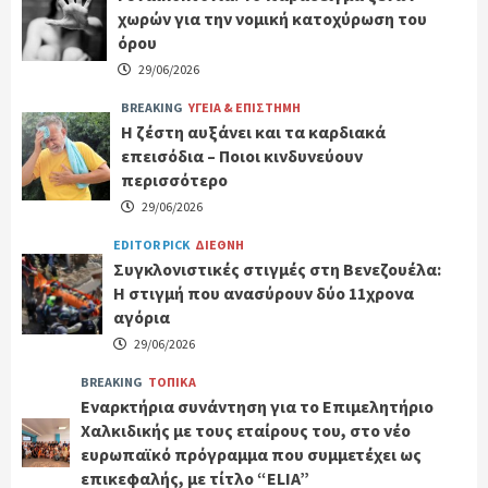
χωρών για την νομική κατοχύρωση του
όρου
29/06/2026
BREAKING
ΥΓΕΙΑ & ΕΠΙΣΤΗΜΗ
Η ζέστη αυξάνει και τα καρδιακά
επεισόδια – Ποιοι κινδυνεύουν
περισσότερο
29/06/2026
EDITOR PICK
ΔΙΕΘΝΗ
Συγκλονιστικές στιγμές στη Βενεζουέλα:
Η στιγμή που ανασύρουν δύο 11χρονα
αγόρια
29/06/2026
BREAKING
ΤΟΠΙΚΑ
Εναρκτήρια συνάντηση για το Επιμελητήριο
Χαλκιδικής με τους εταίρους του, στο νέο
ευρωπαϊκό πρόγραμμα που συμμετέχει ως
επικεφαλής, με τίτλο “ELIA”