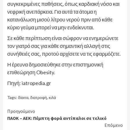
συγκεκριμένες παθήσεις, όπως καρδιακή νόσο και
νεφρική ανεπάρκεια. Για αυτά τα άτομα η
κατανάλωση μισού λίτρου νερού πριν από κάθε
κύριο γεύμα μπορεί να μην ενδείκνυται.
Σε κάθε περίπτωση είναι σώφρον να ενημερώνετε
τον γιατρό σας για κάθε σημαντική αλλαγή στις
συνήθειές σας, προτού αρχίσετε να τις εφαρμόζετε.
Η έρευνα δημοσιεύθηκε στην επιστημονική
επιθεώρηση Obesity.
Πηγή: iatropedia.gr
Tags:
δίαιτα
,
διατροφή
,
κιλά
Continue
Προηγούμενο
ΠΑΟΚ – ΑΕΚ: Πέμπτη φορά αντίπαλοι σε τελικό
Reading
Επόμενο