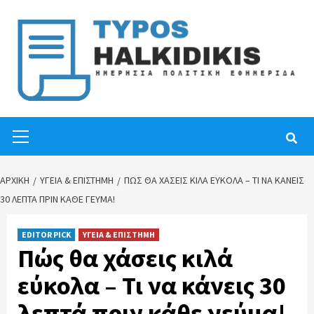
Skip
to
content
Primary
Menu
ΑΡΧΙΚΉ
ΥΓΕΙΑ & ΕΠΙΣΤΗΜΗ
ΠΏΣ ΘΑ ΧΆΣΕΙΣ ΚΙΛΆ ΕΎΚΟΛΑ – ΤΙ ΝΑ ΚΆΝΕΙΣ
30 ΛΕΠΤΆ ΠΡΙΝ ΚΆΘΕ ΓΕΎΜΑ!
EDITOR PICK
ΥΓΕΙΑ & ΕΠΙΣΤΗΜΗ
Πώς θα χάσεις κιλά
εύκολα – Τι να κάνεις 30
λεπτά πριν κάθε γεύμα!