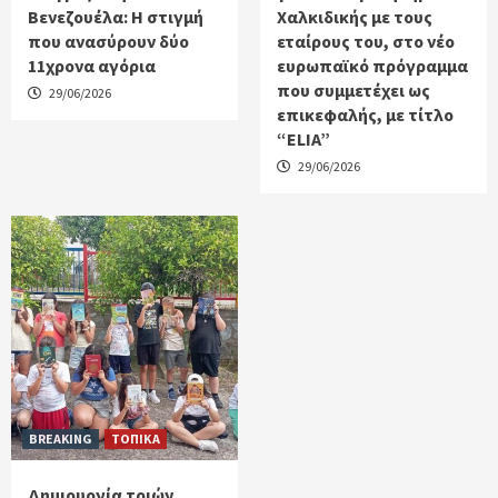
Βενεζουέλα: Η στιγμή
Χαλκιδικής με τους
που ανασύρουν δύο
εταίρους του, στο νέο
11χρονα αγόρια
ευρωπαϊκό πρόγραμμα
που συμμετέχει ως
29/06/2026
επικεφαλής, με τίτλο
“ELIA”
29/06/2026
BREAKING
ΤΟΠΙΚΑ
Δημιουργία τριών