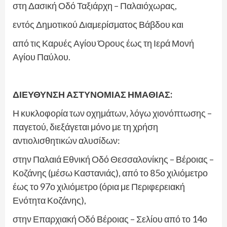
στη Δασική Οδό Ταξιάρχη – Παλαιόχωρας,
εντός Δημοτικού Διαμερίσματος Βάβδου και
από τις Καρυές Αγίου Όρους έως τη Ιερά Μονή
Αγίου Παύλου.
ΔΙΕΥΘΥΝΣΗ ΑΣΤΥΝΟΜΙΑΣ ΗΜΑΘΙΑΣ:
Η κυκλοφορία των οχημάτων, λόγω χιονόπτωσης –
παγετού, διεξάγεται μόνο με τη χρήση
αντιολισθητικών αλυσίδων:
στην Παλαιά Εθνική Οδό Θεσσαλονίκης – Βέροιας –
Κοζάνης (μέσω Καστανιάς), από το 85ο χιλιόμετρο
έως το 97ο χιλιόμετρο (όρια με Περιφερειακή
Ενότητα Κοζάνης),
στην Επαρχιακή Οδό Βέροιας – Σελίου από το 14ο