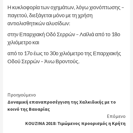
Η κυκλοφορία των οχημάτων, λόγω χιονόπτωσης –
παγετού, διεξάγεται μόνο με τη χρήση
αντιολισθητικών αλυσίδων:
στην Επαρχιακή Οδό Σερρών – Λαϊλιά από το 18ο
χιλιόμετρο και
από το 17ο έως το 30ο χιλιόμετρο της Επαρχιακής
Οδού Σερρών – Άνω Βροντούς.
Continue
Προηγούμενο
Δυναμική επαναπροσέγγιση της Χαλκιδικής με το
Reading
κοινό της Βαυαρίας
Επόμενο
KOUZINA 2018: Τιμώμενος προορισμός η Κρήτη