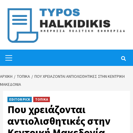
Skip
to
content
Primary
Menu
ΑΡΧΙΚΉ
ΤΟΠΙΚΑ
ΠΟΥ ΧΡΕΙΆΖΟΝΤΑΙ ΑΝΤΙΟΛΙΣΘΗΤΙΚΈΣ ΣΤΗΝ ΚΕΝΤΡΙΚΉ
ΜΑΚΕΔΟΝΊΑ
EDITOR PICK
ΤΟΠΙΚΑ
Που χρειάζονται
αντιολισθητικές στην
Κεντρική Μακεδονία