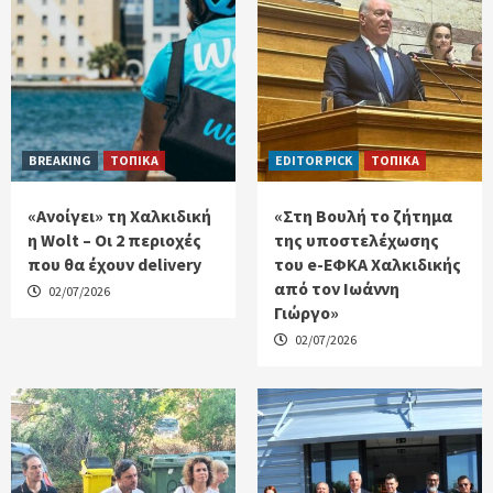
BREAKING
ΤΟΠΙΚΑ
EDITOR PICK
ΤΟΠΙΚΑ
«Ανοίγει» τη Χαλκιδική
«Στη Βουλή το ζήτημα
η Wolt – Οι 2 περιοχές
της υποστελέχωσης
που θα έχουν delivery
του e-ΕΦΚΑ Χαλκιδικής
από τον Ιωάννη
02/07/2026
Γιώργο»
02/07/2026