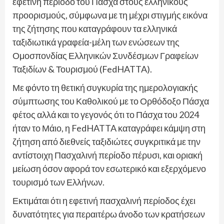
εφετινή περίοδο του Πάσχα στους ελληνικούς
προορισμούς, σύμφωνα με τη μέχρι στιγμής εικόνα
της ζήτησης που καταγράφουν τα ελληνικά
ταξιδιωτικά γραφεία-μέλη των ενώσεων της
Ομοσπονδίας Ελληνικών Συνδέσμων Γραφείων
Ταξιδίων & Τουρισμού (FedHATTA).
Με φόντο τη θετική συγκυρία της ημερολογιακής
σύμπτωσης του Καθολικού με το Ορθόδοξο Πάσχα
φέτος αλλά και το γεγονός ότι το Πάσχα του 2024
ήταν το Μάιο, η FedHATTA καταγράφει κάμψη στη
ζήτηση από διεθνείς ταξιδιώτες συγκριτικά με την
αντίστοιχη Πασχαλινή περίοδο πέρυσι, και οριακή
μείωση όσον αφορά τον εσωτερικό και εξερχόμενο
τουρισμό των Ελλήνων.
Εκτιμάται ότι η εφετινή πασχαλινή περίοδος έχει
δυνατότητες για περαιτέρω άνοδο των κρατήσεων