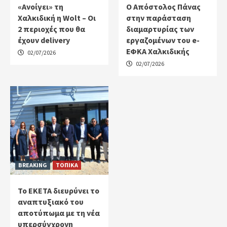
«Ανοίγει» τη
Ο Απόστολος Πάνας
Χαλκιδική η Wolt – Οι
στην παράσταση
2 περιοχές που θα
διαμαρτυρίας των
έχουν delivery
εργαζομένων του e-
ΕΦΚΑ Χαλκιδικής
02/07/2026
02/07/2026
BREAKING
ΤΟΠΙΚΑ
Το ΕΚΕΤΑ διευρύνει το
αναπτυξιακό του
αποτύπωμα με τη νέα
υπερσύγχρονη