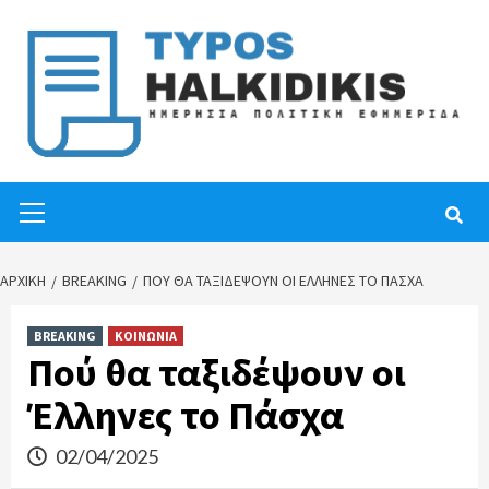
Skip
to
content
Primary
Menu
ΑΡΧΙΚΉ
BREAKING
ΠΟΎ ΘΑ ΤΑΞΙΔΈΨΟΥΝ ΟΙ ΈΛΛΗΝΕΣ ΤΟ ΠΆΣΧΑ
BREAKING
ΚΟΙΝΩΝΙΑ
Πού θα ταξιδέψουν οι
Έλληνες το Πάσχα
02/04/2025