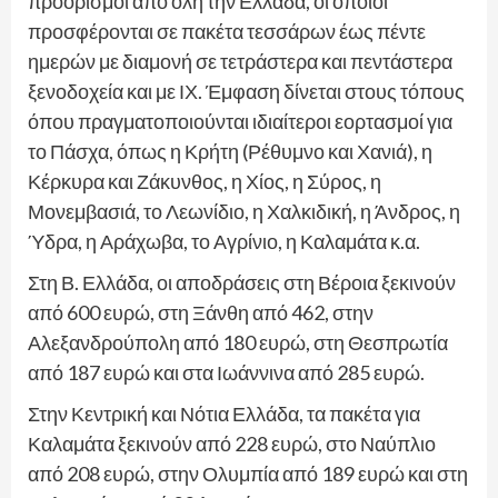
προορισμοί από όλη την Ελλάδα, οι οποίοι
προσφέρονται σε πακέτα τεσσάρων έως πέντε
ημερών με διαμονή σε τετράστερα και πεντάστερα
ξενοδοχεία και με ΙΧ. Έμφαση δίνεται στους τόπους
όπου πραγματοποιούνται ιδιαίτεροι εορτασμοί για
το Πάσχα, όπως η Κρήτη (Ρέθυμνο και Χανιά), η
Κέρκυρα και Ζάκυνθος, η Χίος, η Σύρος, η
Μονεμβασιά, το Λεωνίδιο, η Χαλκιδική, η Άνδρος, η
Ύδρα, η Αράχωβα, το Αγρίνιο, η Καλαμάτα κ.α.
Στη Β. Ελλάδα, οι αποδράσεις στη Βέροια ξεκινούν
από 600 ευρώ, στη Ξάνθη από 462, στην
Αλεξανδρούπολη από 180 ευρώ, στη Θεσπρωτία
από 187 ευρώ και στα Ιωάννινα από 285 ευρώ.
Στην Κεντρική και Νότια Ελλάδα, τα πακέτα για
Καλαμάτα ξεκινούν από 228 ευρώ, στο Ναύπλιο
από 208 ευρώ, στην Ολυμπία από 189 ευρώ και στη