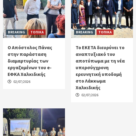
BREAKING
ΤΟΠΙΚΑ
BREAKING
ΤΟΠΙΚΑ
Ο Απόστολος Πάνας
Το ΕΚΕΤΑ διευρύνει το
στην παράσταση
αναπτυξιακό του
διαμαρτυρίας των
αποτύπωμα με τη νέα
εργαζομένων του e-
υπερσύγχρονη
ΕΦΚΑ Χαλκιδικής
ερευνητική υποδομή
στο Λάκκωμα
02/07/2026
Χαλκιδικής
02/07/2026