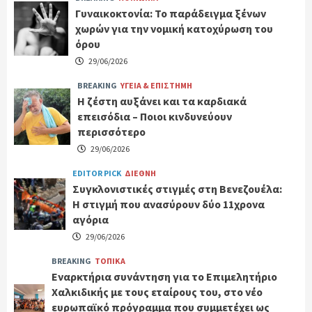
Γυναικοκτονία: Το παράδειγμα ξένων
χωρών για την νομική κατοχύρωση του
όρου
29/06/2026
BREAKING
ΥΓΕΙΑ & ΕΠΙΣΤΗΜΗ
Η ζέστη αυξάνει και τα καρδιακά
επεισόδια – Ποιοι κινδυνεύουν
περισσότερο
29/06/2026
EDITOR PICK
ΔΙΕΘΝΗ
Συγκλονιστικές στιγμές στη Βενεζουέλα:
Η στιγμή που ανασύρουν δύο 11χρονα
αγόρια
29/06/2026
BREAKING
ΤΟΠΙΚΑ
Εναρκτήρια συνάντηση για το Επιμελητήριο
Χαλκιδικής με τους εταίρους του, στο νέο
ευρωπαϊκό πρόγραμμα που συμμετέχει ως