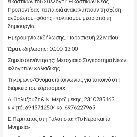
εικαστικών του Συλλόγου Εικαστικών Νέας
Προποντίδας, τα παιδιά ανακαλύπτουν τη σχέση
ανθρώπου–φύσης–πολιτισμού μέσα από τη
δημιουργία.
Ημερομηνία εκδήλωσης: Παρασκευή 22 Μαΐου
Ώρα εκδήλωσης: 10.00-13.00
Σημείο συνάντησης: Μετοχιακό Συγκρότημα Νέων
Φλογητών Χαλκιδικής
Τηλέφωνο/Όνομα επικοινωνίας για το κοινό στη
διάρκεια του εορτασμού:
Α. Πολυζούδη& Ν. Μερτζιμέκης, 2310285163
κινητό: 6945712504 και 6976227965
Ε.Περίπατος στη Γαλάτιστα: «Το Νερό και τα
Μνημεία»