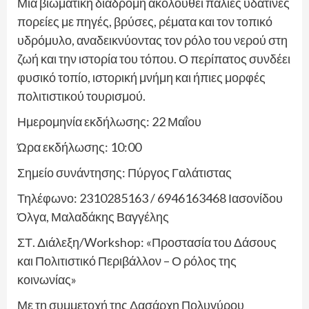
Μια βιωματική διαδρομή ακολουθεί παλιές υδάτινες
πορείες με πηγές, βρύσες, ρέματα και τον τοπικό
υδρόμυλο, αναδεικνύοντας τον ρόλο του νερού στη
ζωή και την ιστορία του τόπου. Ο περίπατος συνδέει
φυσικό τοπίο, ιστορική μνήμη και ήπιες μορφές
πολιτιστικού τουρισμού.
Ημερομηνία εκδήλωσης: 22 Μαΐου
Ώρα εκδήλωσης: 10:00
Σημείο συνάντησης: Πύργος Γαλάτιστας
Τηλέφωνο: 2310285163 / 6946163468 Ιασονίδου
Όλγα, Μαλαδάκης Βαγγέλης
ΣΤ. Διάλεξη/Workshop: «Προστασία του Δάσους
και Πολιτιστικό Περιβάλλον – Ο ρόλος της
κοινωνίας»
Με τη συμμετοχή της Δασάρχη Πολυγύρου