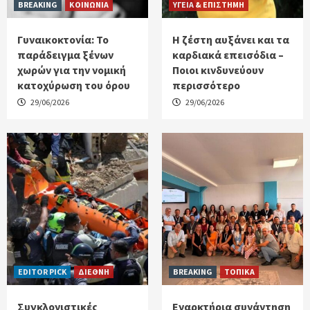
BREAKING
ΚΟΙΝΩΝΙΑ
ΥΓΕΙΑ & ΕΠΙΣΤΗΜΗ
Γυναικοκτονία: Το
Η ζέστη αυξάνει και τα
παράδειγμα ξένων
καρδιακά επεισόδια –
χωρών για την νομική
Ποιοι κινδυνεύουν
κατοχύρωση του όρου
περισσότερο
29/06/2026
29/06/2026
EDITOR PICK
ΔΙΕΘΝΗ
BREAKING
ΤΟΠΙΚΑ
Συγκλονιστικές
Εναρκτήρια συνάντηση