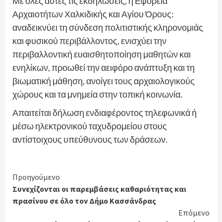
Με όλες αυτές τις εκδηλώσεις, η Εφορεία
Αρχαιοτήτων Χαλκιδικής και Αγίου Όρους:
αναδεικνύει τη σύνδεση πολιτιστικής κληρονομιάς
και φυσικού περιβάλλοντος, ενισχύει την
περιβαλλοντική ευαισθητοποίηση μαθητών και
ενηλίκων, προωθεί την αειφόρο ανάπτυξη και τη
βιωματική μάθηση, ανοίγει τους αρχαιολογικούς
χώρους και τα μνημεία στην τοπική κοινωνία.
Απαιτείται δήλωση ενδιαφέροντος τηλεφωνικά ή
μέσω ηλεκτρονικού ταχυδρομείου στους
αντίστοιχους υπεύθυνους των δράσεων.
Continue
Προηγούμενο
Συνεχίζονται οι παρεμβάσεις καθαριότητας και
Reading
πρασίνου σε όλο τον Δήμο Κασσάνδρας
Επόμενο