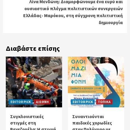
Λίνα Μενδώνη: Διαμορφώνουμε ένα ευρύ και
ουσιαστικό πλέγμα πολιτιστικών συνεργειών
Ελλάδας- Μαρόκου, στη σύγχρονη πολιτιστική
δημιουργία
Διαβάστε επίσης
EDITOR PICK
ΔΙΕΘΝΗ
EDITOR PICK
ΤΟΠΙΚΑ
Συγκλονιστικές
Συναντιούνται
στιγμές στη
παιδικές χορωδίες
Βενεζουέλα: Η στιγμή
στον Πολύγυρο με