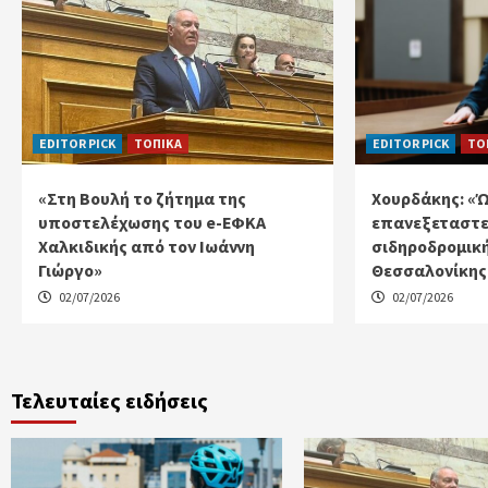
EDITOR PICK
ΤΟΠΙΚΑ
EDITOR PICK
ΤΟ
«Στη Βουλή το ζήτημα της
Χουρδάκης: «
υποστελέχωσης του e-ΕΦΚΑ
επανεξεταστε
Χαλκιδικής από τον Ιωάννη
σιδηροδρομικ
Γιώργο»
Θεσσαλονίκης 
02/07/2026
02/07/2026
Τελευταίες ειδήσεις