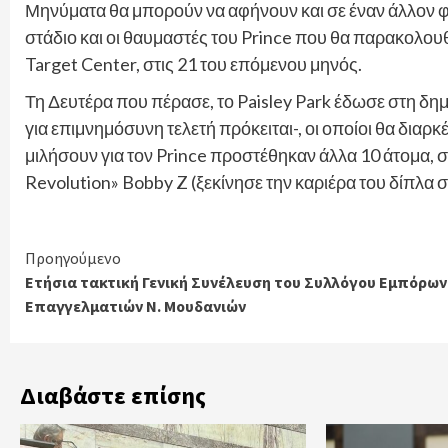
Μηνύματα θα μπορούν να αφήνουν και σε έναν άλλον φ
στάδιο και οι θαυμαστές του Prince που θα παρακολουθ
Target Center, στις 21 του επόμενου μηνός.
Τη Δευτέρα που πέρασε, το Paisley Park έδωσε στη δη
για επιμνημόσυνη τελετή πρόκειται-, οι οποίοι θα διαρκ
μιλήσουν για τον Prince προστέθηκαν άλλα 10 άτομα
Revolution» Bobby Z (ξεκίνησε την καριέρα του δίπλα σ
Continue
Προηγούμενο
Eτήσια τακτική Γενική Συνέλευση του Συλλόγου Εμπόρων
Reading
Επαγγελματιών Ν. Μουδανιών
Διαβάστε επίσης