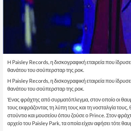
Η Paisley Records, η δισκογραφική εταιρεία που ίδρυσε 
θανάτου του σούπερσταρ της ροκ.
Η Paisley Records, η δισκογραφική εταιρεία που ίδρυσε 
θανάτου του σούπερσταρ της ροκ.
Ένας φράχτης από συρματόπλεγμα, στον οποίο οι θαυ
τους εκφράζοντας τη λύπη τους και τη νοσταλγία τους, 
στούντιο και μουσείου όπου ζούσε ο Prince. Στον φράχτη
αρχείο του Paisley Park, τα οποία είχαν αφήσει τότε θα