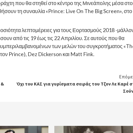
ράχτη που θα στηθεί στο κέντρο της Μινεάπολης μέσα στο
ήσουν τη συναυλία «Prince: Live On The Big Screen», στο
μοσιότητα λεπτομέρειες για τους Εορτασμούς 2018 -μάλλον
έσουν από τις 19 έως τις 22 Απριλίου. Σε αυτούς που θα
, συμπεριλαμβανομένων των μελών του συγκροτήματος «Th
τον Prince), Dez Dickerson και Matt Fink.
Επόμε
 &
Όχι του ΚΑΣ για γυρίσματα σειράς του Τζον Λε Καρέ 
Σούν