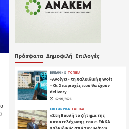
Πρόσφατα
Δημοφιλή
Επιλογές
BREAKING
ΤΟΠΙΚΑ
«Ανοίγει» τη Χαλκιδική η Wolt
– Οι 2 περιοχές που θα έχουν
delivery
02/07/2026
μα
EDITOR PICK
ΤΟΠΙΚΑ
το
«Στη Βουλή το ζήτημα της
υποστελέχωσης του e-ΕΦΚΑ
Χαλκιδικής από τον Ιωάννη