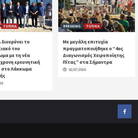
ΤΟΠΙΚΑ
BREAKING
ΤΟΠΙΚΑ
 διευρύνει το
Με μεγάλη επιτυχία
ιακό του
πραγματοποιήθηκε ο “4ος
μα με τη νέα
Διαγωνισμός Χειροποίητης
χρονη ερευνητική
Πίτας” στα Σήμαντρα
 στο Λάκκωμα
02/07/2026
κής
26
Faceb