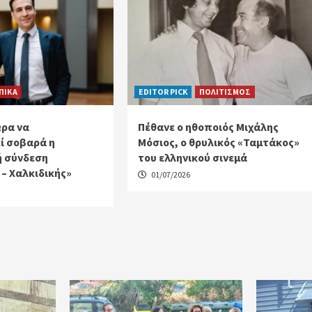
ΠΙΚΑ
EDITOR PICK
ΠΟΛΙΤΙΣΜΟΣ
Ώρα να
Πέθανε ο ηθοποιός Μιχάλης
ί σοβαρά η
Μόσιος, ο θρυλικός «Ταμτάκος»
ή σύνδεση
του ελληνικού σινεμά
– Χαλκιδικής»
01/07/2026