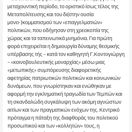
μεταχουντική περίοδο, το οριστικό ίσως τέλος της
Μεταπολίτευσης και του δι(στην ουσία
μονο-)κομματισμού των «επαγγελματιών»
πολιτικών, που οδήγησαν στη χρεοκοπία της
χώρας και τα ταπεινωτικά μνημόνια. Για πρώτη
φορά επιχειρείται η δημιουργία δύναμης θεσμικής
υπέρβασης τής – κατά τον καθηγητή Γ.Κοντογιώργη
– «κοινοβουλευτικής μοναρχίας» μέσω μιας
«μετωπικής» συμπόρευσης διαφορετικής
αφετηρίας πατριωτικών πολιτικών και κοινωνικών
δυνάμεων, που γνωρίστηκαν και ενώθηκαν με
αφορμή την εγκληματική τραγωδία των Τεμπών και
τη σκανδαλώδη συγκάλυψη των ακόμη αγνώστων
αιτίων και των πραγματικών ενόχων της. Κεντρικό
πρόταγμα η πάταξη της διαφθοράς του πολιτικού
προσωπικού και των «κολλητών» τους, η