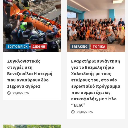
EDITOR PICK
ΔΙΕΘΝΗ
BREAKING
ΤΟΠΙΚΑ
Συγκλονιστικές
Εναρκτήρια συνάντηση
στιγμές στη
για το Επιμελητήριο
Βενεζουέλα: Η στιγμή
Χαλκιδικής με τους
που ανασύρουν δύο
εταίρους του, στο νέο
11χρονα αγόρια
ευρωπαϊκό πρόγραμμα
που συμμετέχει ως
29/06/2026
επικεφαλής, με τίτλο
“ELIA”
29/06/2026