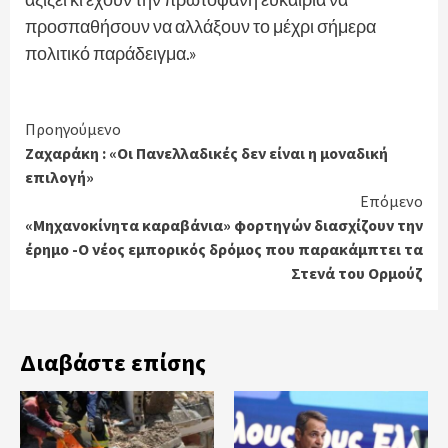
προσπαθήσουν να αλλάξουν το μέχρι σήμερα
πολιτικό παράδειγμα.»
Continue
Προηγούμενο
Ζαχαράκη : «Οι Πανελλαδικές δεν είναι η μοναδική
Reading
επιλογή»
Επόμενο
«Μηχανοκίνητα καραβάνια» φορτηγών διασχίζουν την
έρημο -Ο νέος εμπορικός δρόμος που παρακάμπτει τα
Στενά του Ορμούζ
Διαβάστε επίσης