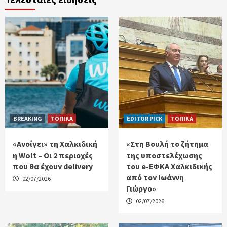
BREAKING
ΤΟΠΙΚΑ
EDITOR PICK
ΤΟΠΙΚΑ
«Ανοίγει» τη Χαλκιδική
«Στη Βουλή το ζήτημα
η Wolt – Οι 2 περιοχές
της υποστελέχωσης
που θα έχουν delivery
του e-ΕΦΚΑ Χαλκιδικής
από τον Ιωάννη
02/07/2026
Γιώργο»
02/07/2026