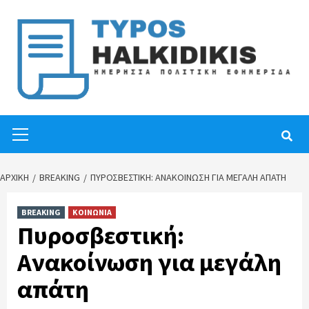
Skip
to
content
Primary
Menu
ΑΡΧΙΚΉ
BREAKING
ΠΥΡΟΣΒΕΣΤΙΚΉ: ΑΝΑΚΟΊΝΩΣΗ ΓΙΑ ΜΕΓΆΛΗ ΑΠΆΤΗ
BREAKING
ΚΟΙΝΩΝΙΑ
Πυροσβεστική:
Ανακοίνωση για μεγάλη
απάτη