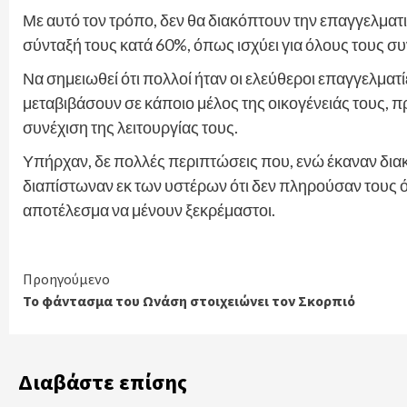
Με αυτό τον τρόπο, δεν θα διακόπτουν την επαγγελματ
σύνταξή τους κατά 60%, όπως ισχύει για όλους τους σ
Να σημειωθεί ότι πολλοί ήταν οι ελεύθεροι επαγγελματί
μεταβιβάσουν σε κάποιο μέλος της οικογένειάς τους, 
συνέχιση της λειτουργίας τους.
Υπήρχαν, δε πολλές περιπτώσεις που, ενώ έκαναν δια
διαπίστωναν εκ των υστέρων ότι δεν πληρούσαν τους ό
αποτέλεσμα να μένουν ξεκρέμαστοι.
Continue
Προηγούμενο
Το φάντασμα του Ωνάση στοιχειώνει τον Σκορπιό
Reading
Διαβάστε επίσης