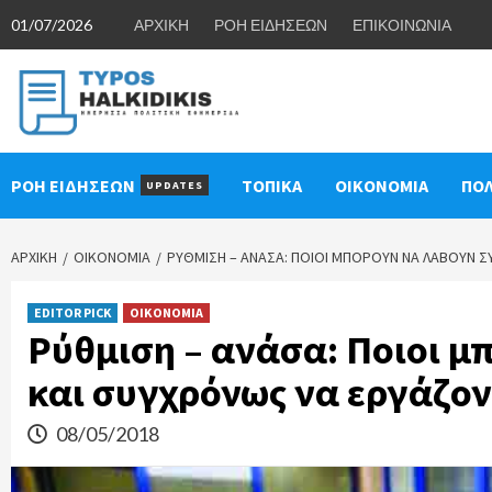
Skip
01/07/2026
ΑΡΧΙΚΗ
ΡΟΗ ΕΙΔΗΣΕΩΝ
ΕΠΙΚΟΙΝΩΝΙΑ
to
content
ΡΟΗ ΕΙΔΗΣΕΩΝ
ΤΟΠΙΚΑ
ΟΙΚΟΝΟΜΙΑ
ΠΟΛ
UPDATES
ΑΡΧΙΚΉ
ΟΙΚΟΝΟΜΙΑ
ΡΎΘΜΙΣΗ – ΑΝΆΣΑ: ΠΟΙΟΙ ΜΠΟΡΟΎΝ ΝΑ ΛΆΒΟΥΝ Σ
EDITOR PICK
ΟΙΚΟΝΟΜΙΑ
Ρύθμιση – ανάσα: Ποιοι μ
και συγχρόνως να εργάζον
08/05/2018