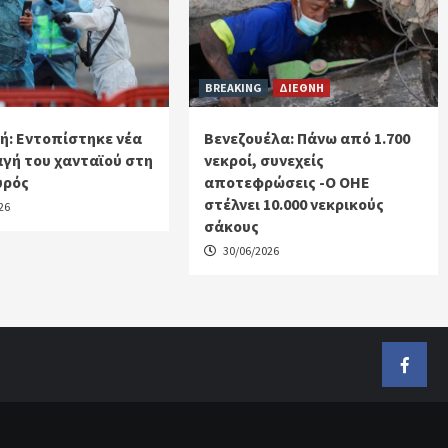
BREAKING
ΔΙΕΘΝΗ
ή: Εντοπίστηκε νέα
Βενεζουέλα: Πάνω από 1.700
γή του χανταϊού στη
νεκροί, συνεχείς
υρός
αποτεφρώσεις -Ο ΟΗΕ
στέλνει 10.000 νεκρικούς
26
σάκους
30/06/2026
Faceb