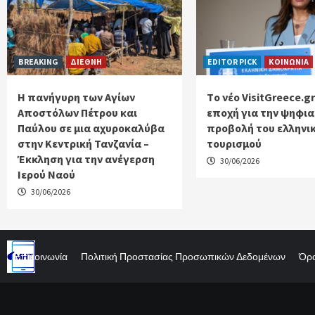
BREAKING
ΔΙΕΘΝΗ
EDITOR PICK
ΚΟΙΝΩΝΙΑ
Η πανήγυρη των Αγίων
Tο νέο VisitGreece.gr
Αποστόλων Πέτρου και
εποχή για την ψηφι
Παύλου σε μια αχυροκαλύβα
προβολή του ελληνι
στην Κεντρική Τανζανία –
τουρισμού
Έκκληση για την ανέγερση
30/06/2026
Ιερού Ναού
30/06/2026
Επικοινωνία
Πολιτική Προστασίας Προσωπικών Δεδομένων
Όρο