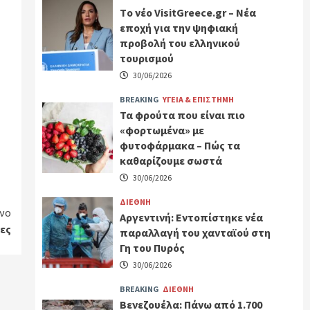
Tο νέο VisitGreece.gr – Νέα
εποχή για την ψηφιακή
προβολή του ελληνικού
τουρισμού
30/06/2026
BREAKING
ΥΓΕΙΑ & ΕΠΙΣΤΗΜΗ
Τα φρούτα που είναι πιο
«φορτωμένα» με
φυτοφάρμακα – Πώς τα
καθαρίζουμε σωστά
30/06/2026
ΔΙΕΘΝΗ
νο
Αργεντινή: Εντοπίστηκε νέα
ες
παραλλαγή του χανταϊού στη
Γη του Πυρός
30/06/2026
BREAKING
ΔΙΕΘΝΗ
Βενεζουέλα: Πάνω από 1.700