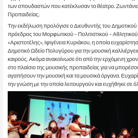
των σπουδαστών που κατέκλυσαν το θέατρο. Ζωντάνια 
Προπαιδείας.
Την εκδήλωση προλόγισε ο Διευθυντής του Δημοτικού 
πρόεδρος του Μορφωτικού – Πολιτιστικού – Αθλητικο
«Αριστοτέλης», Ιφιγένεια Κυριάκου, η οποία ευχαρίστη
Δημοτικό Ωδείο Πολυγύρου για την μουσική καλλιέργει
καιρούς. Ακόμα ανακοίνωσε ότι από την ερχόμενη χρο
στο πλαίσιο της μουσικής προπαιδείας για να μπορέσου
αγαπήσουν την μουσική και τα μουσικά όργανα. Ευχαρί
την γνώση µε την οποία λειτουργούν και ευχήθηκε σε ό