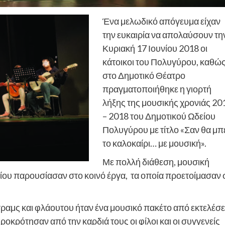
Ένα μελωδικό απόγευμα είχαν
την ευκαιρία να απολαύσουν τη
Κυριακή 17 Ιουνίου 2018 οι
κάτοικοι του Πολυγύρου, καθώ
στο Δημοτικό Θέατρο
πραγματοποιήθηκε η γιορτή
λήξης της μουσικής χρονιάς 20
– 2018 του Δημοτικού Ωδείου
Πολυγύρου με τίτλο «Σαν θα μπ
το καλοκαίρι… με μουσική».
Με πολλή διάθεση, μουσική
είου παρουσίασαν στο κοινό έργα, τα οποία προετοίμασαν 
τραμς και φλάουτου ήταν ένα μουσικό πακέτο από εκτελέσε
κρότησαν από την καρδιά τους οι φίλοι και οι συγγενείς