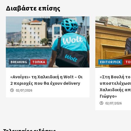
Διαβάστε επίσης
BREAKING
ΤΟΠΙΚΑ
EDITOR PICK
ΤΟ
«Ανοίγει» τη Χαλκιδική η Wolt – Οι
«Στη Βουλή το
2 περιοχές που θα έχουν delivery
υποστελέχωση
Χαλκιδικής απ
02/07/2026
Γιώργο»
02/07/2026
Τελευταίες ειδήσεις