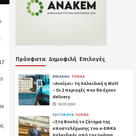
ν
ς
Πρόσφατα
Δημοφιλή
Επιλογές
17
BREAKING
ΤΟΠΙΚΑ
ει
«Ανοίγει» τη Χαλκιδική η Wolt
– Οι 2 περιοχές που θα έχουν
delivery
02/07/2026
σε
EDITOR PICK
ΤΟΠΙΚΑ
«Στη Βουλή το ζήτημα της
ις
υποστελέχωσης του e-ΕΦΚΑ
Χαλκιδικής από τον Ιωάννη