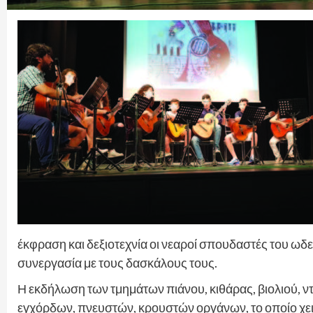
έκφραση και δεξιοτεχνία οι νεαροί σπουδαστές του ωδ
συνεργασία με τους δασκάλους τους.
Η εκδήλωση των τμημάτων πιάνου, κιθάρας, βιολιού, ν
εγχόρδων, πνευστών, κρουστών οργάνων, το οποίο χειρο