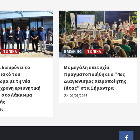
ΤΟΠΙΚΑ
BREAKING
ΤΟΠΙΚΑ
 διευρύνει το
Με μεγάλη επιτυχία
ιακό του
πραγματοποιήθηκε ο “4ος
μα με τη νέα
Διαγωνισμός Χειροποίητης
χρονη ερευνητική
Πίτας” στα Σήμαντρα
 στο Λάκκωμα
02/07/2026
κής
26