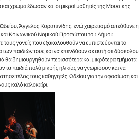
και χρώμα έδωσαν και οι μικροί μαθητές της Μουσικής
Ωδείου, Άγγελος Καραπινίδης, ενώ χαιρετισμό απεύθυνε η
ύ και Κοινωνικού Νομικού Προσώπου του Δήμου
σε τους γονείς που εξακολουθούν να εμπιστεύονται το
α των παιδιών τους και να επενδύουν σε αυτή σε δύσκολου
νιά θα δημιουργηθούν περισσότερα και μικρότερα τμήματα
ν τα παιδιά πολύ μικρής ηλικίας να γνωρίσουν και να
στησε τέλος τους καθηγητές Ωδείου για την αφοσίωση και
λους καλό καλοκαίρι.