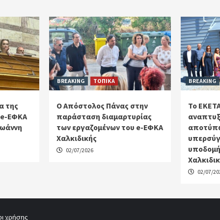
BREAKING
ΤΟΠΙΚΑ
BREAKING
α της
Ο Απόστολος Πάνας στην
Το ΕΚΕΤΑ
 e-ΕΦΚΑ
παράσταση διαμαρτυρίας
αναπτυξ
Ιωάννη
των εργαζομένων του e-ΕΦΚΑ
αποτύπω
Χαλκιδικής
υπερσύγ
υποδομή
02/07/2026
Χαλκιδι
02/07/20
ι χρήσης