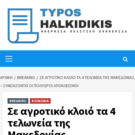
Skip
to
content
Primary
Menu
ΑΡΧΙΚΉ
BREAKING
ΣΕ ΑΓΡΟΤΙΚΌ ΚΛΟΙΌ ΤΑ 4 ΤΕΛΩΝΕΊΑ ΤΗΣ ΜΑΚΕΔΟΝΊΑΣ
– ΣΥΝΕΧΊΖΟΝΤΑΙ ΟΙ ΠΟΛΎΩΡΟΙ ΑΠΟΚΛΕΙΣΜΟΊ
BREAKING
ΚΟΙΝΩΝΙΑ
Σε αγροτικό κλοιό τα 4
τελωνεία της
Μακεδονίας –