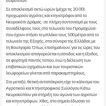
σωματείων.
Σε αποκλεισμό οκτώ ωρών (μέχρι τις 20.00)
προχωρούν αγρότες και κτηνοτρόφοι από το
Νευροκόπι Δράμας- σε πλήρη συντονισμό με τους
συναδέλφους τους στο τελωνείο του Προμαχώνα-
που έχουν στήσει το μπλόκο τους 500 μέτρα από το
τελωνείο της Εξοχής, στα σύνορα της Ελλάδας με
τη Βουλγαρία. Όπως επισημαίνουν, για τις ώρες του
αποκλεισμού απαγορεύεται η είσοδος και η έξοδος
σε φορτηγά παντός τύπου, ενώ η διέλευση των
επιβατικών οχημάτων και των τουριστικών
λεωφορείων γίνεται από παρακαμπτηρίους.
Στο μεταξύ, θετική ανταπόκριση είχε το κάλεσμα του
Αγροτικού και Κτηνοτροφικού Συλλόγου Κάτω
Νευροκοπίου για στήριξη του αγώνα των αγροτών
και κτηνοτρόφων. Χθες, στο σημείο έδωσαν το