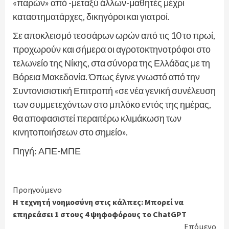
«παρών» από -μεταξύ άλλων-μαθητές μέχρι
καταστηματάρχες, δικηγόροι και γιατροί.
Σε αποκλεισμό τεσσάρων ωρών από τις 10 το πρωί,
προχωρούν και σήμερα οι αγροτοκτηνοτρόφοι στο
τελωνείο της Νίκης, στα σύνορα της Ελλάδας με τη
Βόρεια Μακεδονία. Όπως έγινε γνωστό από την
Συντονισιστική Επιτροπή «σε νέα γενική συνέλευση
των συμμετεχόντων στο μπλόκο εντός της ημέρας,
θα αποφασιστεί περαιτέρω κλιμάκωση των
κινητοποιήσεων στο σημείο».
Πηγή: ΑΠΕ-ΜΠΕ
Continue
Προηγούμενο
Η τεχνητή νοημοσύνη στις κάλπες: Μπορεί να
Reading
επηρεάσει 1 στους 4 ψηφοφόρους το ChatGPT
Επόμενο