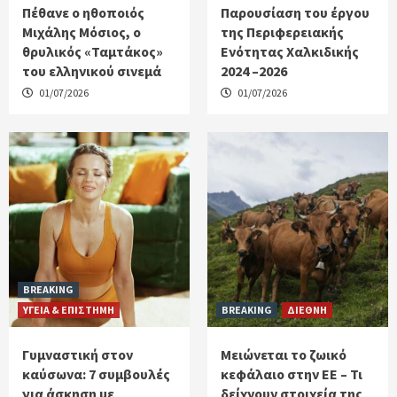
Πέθανε ο ηθοποιός
Παρουσίαση του έργου
Μιχάλης Μόσιος, ο
της Περιφερειακής
θρυλικός «Ταμτάκος»
Ενότητας Χαλκιδικής
του ελληνικού σινεμά
2024 –2026
01/07/2026
01/07/2026
BREAKING
ΥΓΕΙΑ & ΕΠΙΣΤΗΜΗ
BREAKING
ΔΙΕΘΝΗ
Γυμναστική στον
Μειώνεται το ζωικό
καύσωνα: 7 συμβουλές
κεφάλαιο στην ΕΕ – Τι
για άσκηση με
δείχνουν στοιχεία της