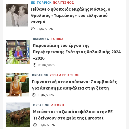
EDITOR PICK
ΠΟΛΙΤΙΣΜΟΣ
Πέθανε ο ηθοποιός Μιχάλης Μόσιος, ο
θρυλικός «Ταμτάκος» του ελληνικού
σινεμά
01/07/2026
BREAKING
ΤΟΠΙΚΑ
Παρουσίαση του έργου της
Περιφερειακής Ενότητας Χαλκιδικής 2024
–2026
01/07/2026
BREAKING
ΥΓΕΙΑ & ΕΠΙΣΤΗΜΗ
Γυμναστική στον καύσωνα: 7 συμβουλές
για άσκηση με ασφάλεια στην ζέστη
01/07/2026
BREAKING
ΔΙΕΘΝΗ
Μειώνεται το ζωικό κεφάλαιο στην ΕΕ –
Τι δείχνουν στοιχεία της Eurostat
01/07/2026