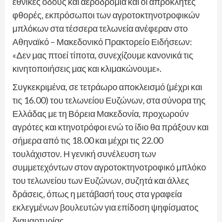
εθνικές οδούς και αεροδρόμια και οι απρόκλητες
φθορές, εκπρόσωποι των αγροτοκτηνοτροφικών
μπλόκων στα τέσσερα τελωνεία ανέφεραν στο
Αθηναϊκό – Μακεδονικό Πρακτορείο Ειδήσεων:
«Δεν μας πτοεί τίποτα, συνεχίζουμε κανονικά τις
κινητοποιήσεις μας και κλιμακώνουμε».
Συγκεκριμένα, σε τετράωρο αποκλεισμό (μέχρι και
τις 16.00) του τελωνείου Ευζώνων, στα σύνορα της
Ελλάδας με τη Βόρεια Μακεδονία, προχωρούν
αγρότες και κτηνοτρόφοι ενώ το ίδιο θα πράξουν και
σήμερα από τις 18.00 και μέχρι τις 22.00
τουλάχιστον. Η γενική συνέλευση των
συμμετεχόντων στον αγροτοκτηνοτροφικό μπλόκο
του τελωνείου των Ευζώνων, συζητά και άλλες
δράσεις, όπως η μετάβασή τους στα γραφεία
εκλεγμένων βουλευτών για επίδοση ψηφίσματος
διαμαρτυρίας.