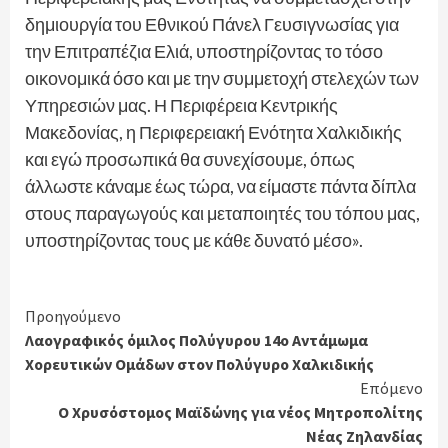
δημιουργία του Εθνικού Πάνελ Γευσιγνωσίας για
την Επιτραπέζια Ελιά, υποστηρίζοντας το τόσο
οικονομικά όσο και με την συμμετοχή στελεχών των
Υπηρεσιών μας. Η Περιφέρεια Κεντρικής
Μακεδονίας, η Περιφερειακή Ενότητα Χαλκιδικής
και εγώ προσωπικά θα συνεχίσουμε, όπως
άλλωστε κάναμε έως τώρα, να είμαστε πάντα δίπλα
στους παραγωγούς και μεταποιητές του τόπου μας,
υποστηρίζοντας τους με κάθε δυνατό μέσο».
Continue
Προηγούμενο
Λαογραφικός όμιλος Πολύγυρου 14ο Αντάμωμα
Reading
Χορευτικών Ομάδων στον Πολύγυρο Χαλκιδικής
Επόμενο
Ο Χρυσόστομος Μαϊδώνης για νέος Μητροπολίτης
Νέας Ζηλανδίας