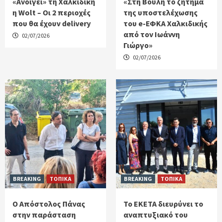
«Ανοίγει» τη Χαλκιδική
«Στη Βουλή το ζήτημα
η Wolt – Οι 2 περιοχές
της υποστελέχωσης
που θα έχουν delivery
του e-ΕΦΚΑ Χαλκιδικής
από τον Ιωάννη
02/07/2026
Γιώργο»
02/07/2026
BREAKING
ΤΟΠΙΚΑ
BREAKING
ΤΟΠΙΚΑ
Ο Απόστολος Πάνας
Το ΕΚΕΤΑ διευρύνει το
στην παράσταση
αναπτυξιακό του