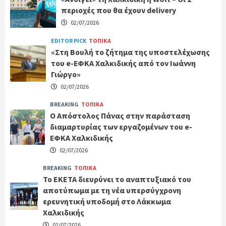
περιοχές που θα έχουν delivery
02/07/2026
EDITOR PICK
ΤΟΠΙΚΑ
«Στη Βουλή το ζήτημα της υποστελέχωσης
του e-ΕΦΚΑ Χαλκιδικής από τον Ιωάννη
Γιώργο»
02/07/2026
BREAKING
ΤΟΠΙΚΑ
Ο Απόστολος Πάνας στην παράσταση
διαμαρτυρίας των εργαζομένων του e-
ΕΦΚΑ Χαλκιδικής
02/07/2026
BREAKING
ΤΟΠΙΚΑ
Το ΕΚΕΤΑ διευρύνει το αναπτυξιακό του
αποτύπωμα με τη νέα υπερσύγχρονη
ερευνητική υποδομή στο Λάκκωμα
Χαλκιδικής
02/07/2026