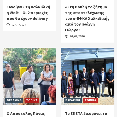
«Ανοίγει» τη Χαλκιδική
«Στη Βουλή το ζήτημα
η Wolt – Οι 2 περιοχές
της υποστελέχωσης
που θα έχουν delivery
του e-ΕΦΚΑ Χαλκιδικής
από τον Ιωάννη
02/07/2026
Γιώργο»
02/07/2026
BREAKING
ΤΟΠΙΚΑ
BREAKING
ΤΟΠΙΚΑ
Ο Απόστολος Πάνας
Το ΕΚΕΤΑ διευρύνει το