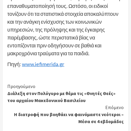
επαναθυματοποίησή τους. Ωστόσο, οι ειδικοί
τονίζουν ότι τα στατιστικά στοιχεία αποκαλύπτουν
και την ανάγκη ενίσχυσης των κοινωνικών
υπηρεσιών, της πρόληψης και της έγκαιρης
παρέμβασης, ώστε περιστατικά βίας να
εντοπίζονται πριν οδηγήσουν σε βαθιά και
μακροχρόνια τραύματα για τα παιδιά.
Πηγή:
www.iefimerida.gr
Continue
Προηγούμενο
Διάλεξη στον Πολύγυρο με θέμα τις «Θνητές Θεές»
Reading
του αρχαίου Μακεδονικού Βασιλείου
Επόμενο
Η διατροφή που βοηθάει να φαινόμαστε νεότεροι –
Μέσα σε 4 εβδομάδες