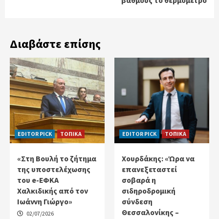
Διαβάστε επίσης
EDITOR PICK
ΤΟΠΙΚΑ
EDITOR PICK
ΤΟΠΙΚΑ
«Στη Βουλή το ζήτημα
Χουρδάκης: «Ώρα να
της υποστελέχωσης
επανεξεταστεί
του e-ΕΦΚΑ
σοβαρά η
Χαλκιδικής από τον
σιδηροδρομική
Ιωάννη Γιώργο»
σύνδεση
Θεσσαλονίκης –
02/07/2026