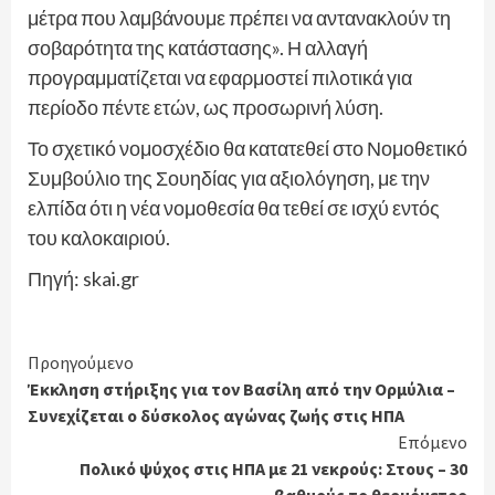
μέτρα που λαμβάνουμε πρέπει να αντανακλούν τη
σοβαρότητα της κατάστασης». Η αλλαγή
προγραμματίζεται να εφαρμοστεί πιλοτικά για
περίοδο πέντε ετών, ως προσωρινή λύση.
Το σχετικό νομοσχέδιο θα κατατεθεί στο Νομοθετικό
Συμβούλιο της Σουηδίας για αξιολόγηση, με την
ελπίδα ότι η νέα νομοθεσία θα τεθεί σε ισχύ εντός
του καλοκαιριού.
Πηγή: skai.gr
Continue
Προηγούμενο
Έκκληση στήριξης για τον Βασίλη από την Ορμύλια –
Reading
Συνεχίζεται ο δύσκολος αγώνας ζωής στις ΗΠΑ
Επόμενο
Πολικό ψύχος στις ΗΠΑ με 21 νεκρούς: Στους – 30
βαθμούς το θερμόμετρο