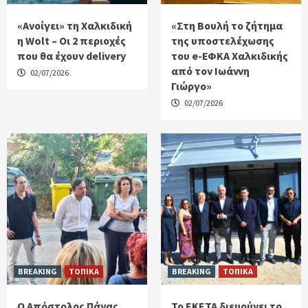
«Ανοίγει» τη Χαλκιδική
«Στη Βουλή το ζήτημα
η Wolt – Οι 2 περιοχές
της υποστελέχωσης
που θα έχουν delivery
του e-ΕΦΚΑ Χαλκιδικής
από τον Ιωάννη
02/07/2026
Γιώργο»
02/07/2026
BREAKING
ΤΟΠΙΚΑ
BREAKING
ΤΟΠΙΚΑ
Ο Απόστολος Πάνας
Το ΕΚΕΤΑ διευρύνει το