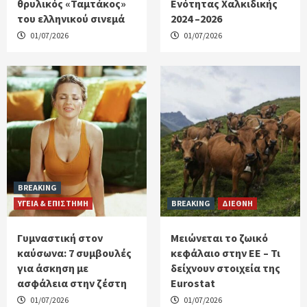
θρυλικός «Ταμτάκος»
Ενότητας Χαλκιδικής
του ελληνικού σινεμά
2024 –2026
01/07/2026
01/07/2026
BREAKING
ΥΓΕΙΑ & ΕΠΙΣΤΗΜΗ
BREAKING
ΔΙΕΘΝΗ
Γυμναστική στον
Μειώνεται το ζωικό
καύσωνα: 7 συμβουλές
κεφάλαιο στην ΕΕ – Τι
για άσκηση με
δείχνουν στοιχεία της
ασφάλεια στην ζέστη
Eurostat
01/07/2026
01/07/2026