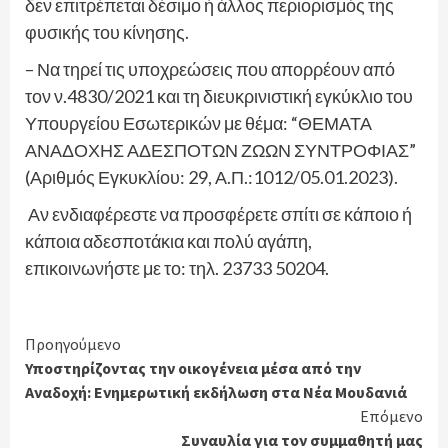
δεν επιτρέπεται δέσιμο ή άλλος περιορισμός της
φυσικής του κίνησης.
– Να τηρεί τις υποχρεώσεις που απορρέουν από
τον ν.4830/2021 και τη διευκρινιστική εγκύκλιο του
Υπουργείου Εσωτερικών με θέμα: “ΘΕΜΑΤΑ
ΑΝΑΔΟΧΗΣ ΑΔΕΣΠΟΤΩΝ ΖΩΩΝ ΣΥΝΤΡΟΦΙΑΣ”
(Αριθμός Εγκυκλίου: 29, Α.Π.:1012/05.01.2023).
Αν ενδιαφέρεστε να προσφέρετε σπίτι σε κάποιο ή
κάποια αδεσποτάκια και πολύ αγάπη,
επικοινωνήστε με το: τηλ. 23733 50204.
Continue
Προηγούμενο
Υποστηρίζοντας την οικογένεια μέσα από την
Reading
Αναδοχή: Ενημερωτική εκδήλωση στα Νέα Μουδανιά
Επόμενο
Συναυλία για τον συμμαθητή μας