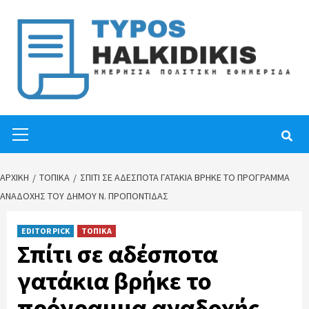
Skip
to
content
Primary
Menu
ΑΡΧΙΚΉ
ΤΟΠΙΚΑ
ΣΠΊΤΙ ΣΕ ΑΔΈΣΠΟΤΑ ΓΑΤΆΚΙΑ ΒΡΉΚΕ ΤΟ ΠΡΌΓΡΑΜΜΑ
ΑΝΑΔΟΧΉΣ ΤΟΥ ΔΉΜΟΥ Ν. ΠΡΟΠΟΝΤΊΔΑΣ
EDITOR PICK
ΤΟΠΙΚΑ
Σπίτι σε αδέσποτα
γατάκια βρήκε το
πρόγραμμα αναδοχής