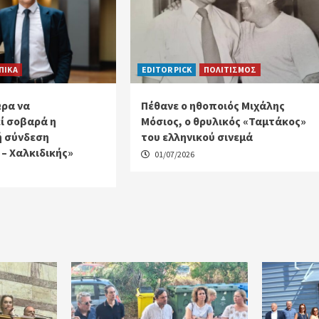
ΠΙΚΑ
EDITOR PICK
ΠΟΛΙΤΙΣΜΟΣ
Ώρα να
Πέθανε ο ηθοποιός Μιχάλης
ί σοβαρά η
Μόσιος, ο θρυλικός «Ταμτάκος»
ή σύνδεση
του ελληνικού σινεμά
– Χαλκιδικής»
01/07/2026