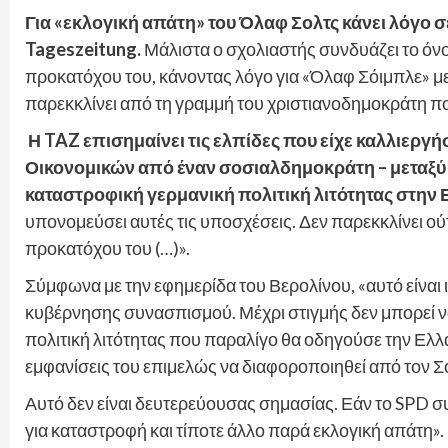
Για «εκλογική απάτη» του Όλαφ Σολτς κάνει λόγο 
Tageszeitung.
Μάλιστα ο σχολιαστής συνδυάζει το όν
προκατόχου του, κάνοντας λόγο για «Όλαφ Σόιμπλε» με
παρεκκλίνει από τη γραμμή του χριστιανοδημοκράτη πο
Η TAZ επισημαίνει τις ελπίδες που είχε καλλιεργ
Οικονομικών από έναν σοσιαλδημοκράτη – μεταξύ 
καταστροφική γερμανική πολιτική λιτότητας στην 
υπονομεύσει αυτές τις υποσχέσεις. Δεν παρεκκλίνει ού
προκατόχου του (…)».
Σύμφωνα με την εφημερίδα του Βερολίνου, «αυτό είναι 
κυβέρνησης συνασπισμού. Μέχρι στιγμής δεν μπορεί να 
πολιτική λιτότητας που παραλίγο θα οδηγούσε την Ελλ
εμφανίσεις του επιμελώς να διαφοροποιηθεί από τον Σ
Αυτό δεν είναι δευτερεύουσας σημασίας. Εάν το SPD συ
για καταστροφή και τίποτε άλλο παρά εκλογική απάτη».