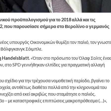
νικού προϋπολογισμού για το 2018 αλλά και τις
2, που παρουσίασε σήμερα στο Βερολίνο ο γερμανός
ο νέος υπουργός Οικονομικών θυμίζει τον παλιό, τον γνωστ
, Βόλφγκανγκ Σόιμπλε.
 Handelsblatt.
«Όταν στο πρόσωπο του Όλαφ Σολτς ένα
, στο SPD γεννήθηκαν ελπίδες για πραγματική αλλαγή
 σχέδιο για την τρέχουσα νομοθετική περίοδο, βγαίνει το
χεία, αντιθέτως διαθέτει πολλά από την κληρονομιά του
εχίζει από εκεί ακριβώς που σταμάτησε ο παλιός.
κβο – με καταστροφικές επιπτώσεις μακροπρόθεσμα (…)»,