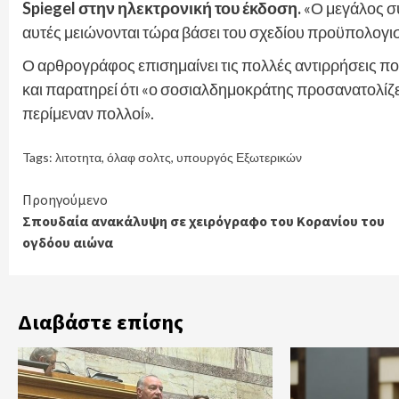
Spiegel στην ηλεκτρονική του έκδοση.
«Ο μεγάλος σ
αυτές μειώνονται τώρα βάσει του σχεδίου προϋπολογισ
Ο αρθρογράφος επισημαίνει τις πολλές αντιρρήσεις πο
και παρατηρεί ότι «ο σοσιαλδημοκράτης προσανατολίζε
περίμεναν πολλοί».
Tags:
λιτοτητα
,
όλαφ σολτς
,
υπουργός Εξωτερικών
Continue
Προηγούμενο
Σπουδαία ανακάλυψη σε χειρόγραφο του Κορανίου του
Reading
ογδόου αιώνα
Διαβάστε επίσης