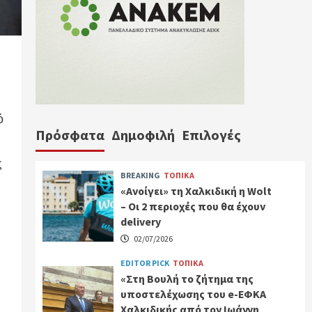
ό
Πρόσφατα
Δημοφιλή
Επιλογές
ς
BREAKING
ΤΟΠΙΚΑ
«Ανοίγει» τη Χαλκιδική η Wolt
– Οι 2 περιοχές που θα έχουν
delivery
02/07/2026
EDITOR PICK
ΤΟΠΙΚΑ
«Στη Βουλή το ζήτημα της
υποστελέχωσης του e-ΕΦΚΑ
Χαλκιδικής από τον Ιωάννη