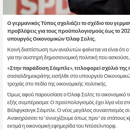
Ο γερμανικός Τύπος σχολιάζει το σχέδιο του γερμα
προβλέψεις για τους προϋπολογισμούς έως το 202
υπουργός Οικονομικών Όλαφ Σολτς.
Κοινή διαπίστωση των αναλυτών φαίνεται να είναι ότι 
για την αυστηρή δημοσιονομική πολιτική που ασκούσε
«Στην παράδοση Σόιμπλε», τιτλοφορεί σχόλιό της η
σοσιαλδημοκράτης εισήλθε στο υπουργείο Οικονομικών
τροχιάς στο πεδίο της οικονομικής πολιτικής.
Όμως αφού παρουσίασε ο Όλαφ Σολτς το οικονομικό του
εξής συμπέρασμα: Ο προϋπολογισμός έχει λίγα νέα στοι
Βόλφγκανγκ Σόιμπλε. Ο νέος μεγάλος συνασπισμός συν
Ανακηρύσσει το ‘συνεχίζουμε όπως πριν’ σε στάτους 
εκτιμά η οικονομική εφημερίδα του Ντύσελντορφ.