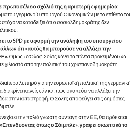
σε πρωτοσέλιδο σχόλιό της η αριστερή εφημερίδα
ομα του γερμανού υπουργού Οικονομικών με το επίθετο το
 στόχο να καταδείξει ότι ο σοσιαλδημοκράτης δεν
λιτικού.
ήσει το SPD με αφορμή την ανάληψη του υπουργείου
άλλων ότι «αυτός θα μπορούσε να αλλάξει την
ΕΕ».
Όμως «ο Όλαφ Σολτς κάνει τα πάντα προκειμένου να
τε χιλιοστό από την πολιτική του χριστιανοδημοκράτη
ιδιαίτερα λυπηρό για την ευρωπαϊκή πολιτική της γερμανικ
διακρίνει κανείς εάν και πως σκοπεύει να αλλάξει την
άδα στην καταστροφή. Ο Σολτς αποφεύγει στις δημόσιες
όιμπλε.
νεχίσει την παλιά γνωστή συνταγή στην ΕΕ, θα πρόκειται
«Επενδύοντας όπως ο Σόιμπλε», γράφει σκωπτικά το