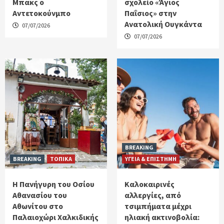
Μπακς ο
σχολείο «Άγιος
Αντετοκούνμπο
Παΐσιος» στην
Ανατολική Ουγκάντα
07/07/2026
07/07/2026
BREAKING
BREAKING
ΤΟΠΙΚΑ
ΥΓΕΙΑ & ΕΠΙΣΤΗΜΗ
Η Πανήγυρη του Οσίου
Καλοκαιρινές
Αθανασίου του
αλλεργίες, από
Αθωνίτου στο
τσιμπήματα μέχρι
Παλαιοχώρι Χαλκιδικής
ηλιακή ακτινοβολία: