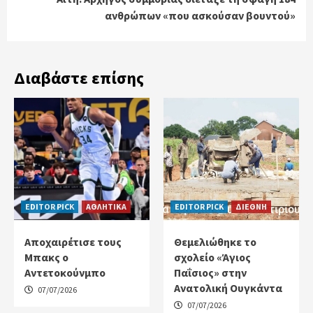
ανθρώπων «που ασκούσαν βουντού»
Διαβάστε επίσης
EDITOR PICK
ΑΘΛΗΤΙΚΑ
EDITOR PICK
ΔΙΕΘΝΗ
Αποχαιρέτισε τους
Θεμελιώθηκε το
Μπακς ο
σχολείο «Άγιος
Αντετοκούνμπο
Παΐσιος» στην
Ανατολική Ουγκάντα
07/07/2026
07/07/2026