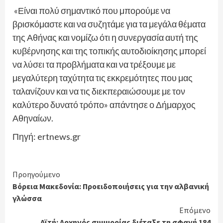
«Είναι πολύ σημαντικό που μπορούμε να
βρισκόμαστε και να συζητάμε για τα μεγάλα θέματα
της Αθήνας και νομίζω ότι η συνεργασία αυτή της
κυβέρνησης και της τοπικής αυτοδιοίκησης μπορεί
να λύσει τα προβλήματα και να τρέξουμε με
μεγαλύτερη ταχύτητα τις εκκρεμότητες που μας
ταλανίζουν και να τις διεκπεραιώσουμε με τον
καλύτερο δυνατό τρόπο» απάντησε ο Δήμαρχος
Αθηναίων.
Πηγή: ertnews.gr
Continue
Προηγούμενο
Βόρεια Μακεδονία: Προειδοποιήσεις για την αλβανική
Reading
γλώσσα
Επόμενο
Αϊτή: Αρχηγός συμμορίας διέταξε τη σφαγή 184