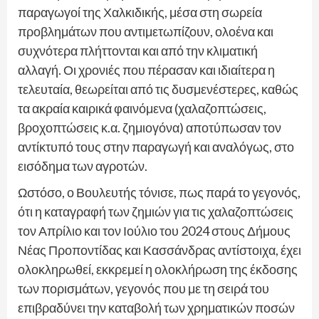
παραγωγοί της Χαλκιδικής, μέσα στη σωρεία
προβλημάτων που αντιμετωπίζουν, ολοένα και
συχνότερα πλήττονται και από την κλιματική
αλλαγή. Οι χρονιές που πέρασαν και ιδιαίτερα η
τελευταία, θεωρείται από τις δυσμενέστερες, καθώς
τα ακραία καιρικά φαινόμενα (χαλαζοπτώσεις,
βροχοπτώσεις κ.α. ζημιογόνα) αποτύπωσαν τον
αντίκτυπό τους στην παραγωγή και αναλόγως, στο
εισόδημα των αγροτών.
Ωστόσο, ο Βουλευτής τόνισε, πως παρά το γεγονός,
ότι η καταγραφή των ζημιών για τις χαλαζοπτώσεις
τον Απρίλιο και τον Ιούλιο του 2024 στους Δήμους
Νέας Προποντίδας και Κασσάνδρας αντίστοιχα, έχει
ολοκληρωθεί, εκκρεμεί η ολοκλήρωση της έκδοσης
των πορισμάτων, γεγονός που με τη σειρά του
επιβραδύνει την καταβολή των χρηματικών ποσών