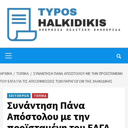
Skip
to
content
Primary
Menu
ΑΡΧΙΚΉ
ΤΟΠΙΚΑ
ΣΥΝΆΝΤΗΣΗ ΠΆΝΑ ΑΠΌΣΤΟΛΟΥ ΜΕ ΤΗΝ ΠΡΟΪΣΤΑΜΈΝΗ
ΤΟΥ ΕΛΓΑ ΓΙΑ ΤΙΣ ΑΠΟΖΗΜΙΏΣΕΙΣ ΤΩΝ ΠΑΡΑΓΩΓΏΝ ΤΗΣ ΧΑΛΚΙΔΙΚΉΣ
EDITOR PICK
ΤΟΠΙΚΑ
Συνάντηση Πάνα
Απόστολου με την
προϊσταμένη του ΕΛΓΑ