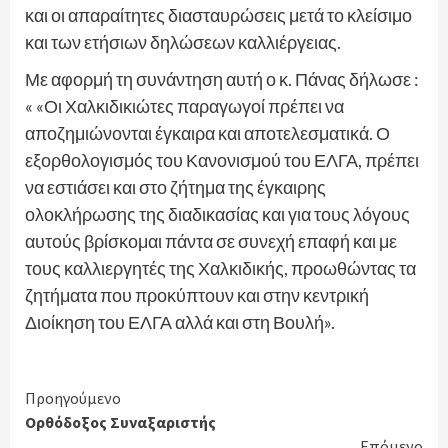
και οι απαραίτητες διασταυρώσεις μετά το κλείσιμο
και των ετήσιων δηλώσεων καλλιέργειας.
Με αφορμή τη συνάντηση αυτή ο κ. Πάνας δήλωσε :
« «Οι Χαλκιδικιώτες παραγωγοί πρέπει να
αποζημιώνονται έγκαιρα και αποτελεσματικά. Ο
εξορθολογισμός του Κανονισμού του ΕΛΓΑ, πρέπει
να εστιάσει και στο ζήτημα της έγκαιρης
ολοκλήρωσης της διαδικασίας και για τους λόγους
αυτούς βρίσκομαι πάντα σε συνεχή επαφή και με
τους καλλιεργητές της Χαλκιδικής, προωθώντας τα
ζητήματα που προκύπτουν και στην κεντρική
Διοίκηση του ΕΛΓΑ αλλά και στη Βουλή».
Continue
Προηγούμενο
Ορθόδοξος Συναξαριστής
Reading
Επόμενο