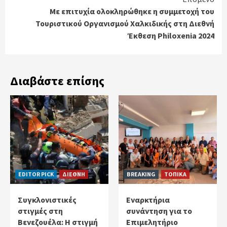
Με επιτυχία ολοκληρώθηκε η συμμετοχή του
Τουριστικού Οργανισμού Χαλκιδικής στη Διεθνή
Έκθεση Philoxenia 2024
Διαβάστε επίσης
EDITOR PICK
ΔΙΕΘΝΗ
BREAKING
ΤΟΠΙΚΑ
Συγκλονιστικές
Εναρκτήρια
στιγμές στη
συνάντηση για το
Βενεζουέλα: Η στιγμή
Επιμελητήριο