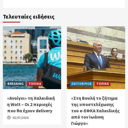
Τελευταίες ειδήσεις
BREAKING
ΤΟΠΙΚΑ
EDITOR PICK
ΤΟΠΙΚΑ
«Ανοίγει» τη Χαλκιδική
«Στη Βουλή το ζήτημα
η Wolt – Οι 2 περιοχές
της υποστελέχωσης
που θα έχουν delivery
του e-ΕΦΚΑ Χαλκιδικής
από τον Ιωάννη
02/07/2026
Γιώργο»