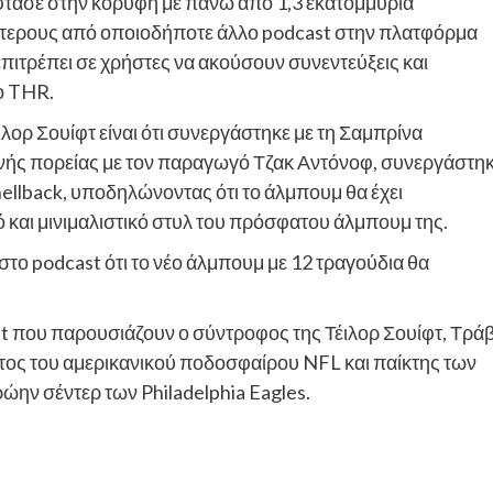
τασε στην κορυφή με πάνω από 1,3 εκατομμύρια
ότερους από οποιοδήποτε άλλο podcast στην πλατφόρμα
επιτρέπει σε χρήστες να ακούσουν συνεντεύξεις και
ο THR.
ορ Σουίφτ είναι ότι συνεργάστηκε με τη Σαμπρίνα
κοινής πορείας με τον παραγωγό Τζακ Αντόνοφ, συνεργάστη
ellback, υποδηλώνοντας ότι το άλμπουμ θα έχει
και μινιμαλιστικό στυλ του πρόσφατου άλμπουμ της.
το podcast ότι το νέο άλμπουμ με 12 τραγούδια θα
st που παρουσιάζουν ο σύντροφος της Τέιλορ Σουίφτ, Τράβ
τος του αμερικανικού ποδοσφαίρου NFL και παίκτης των
ρώην σέντερ των Philadelphia Eagles.