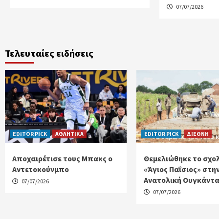
07/07/2026
Τελευταίες ειδήσεις
EDITOR PICK
ΑΘΛΗΤΙΚΑ
EDITOR PICK
ΔΙΕΘΝΗ
Αποχαιρέτισε τους Μπακς ο
Θεμελιώθηκε το σχο
Αντετοκούνμπο
«Άγιος Παΐσιος» στη
Ανατολική Ουγκάντ
07/07/2026
07/07/2026