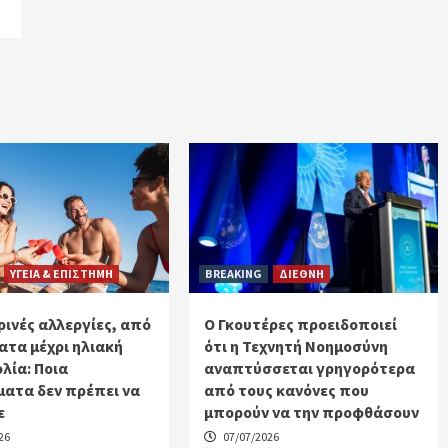
ΥΓΕΙΑ & ΕΠΙΣΤΗΜΗ
BREAKING
ΔΙΕΘΝΗ
ινές αλλεργίες, από
Ο Γκουτέρες προειδοποιεί
ατα μέχρι ηλιακή
ότι η Τεχνητή Νοημοσύνη
λία: Ποια
αναπτύσσεται γρηγορότερα
ατα δεν πρέπει να
από τους κανόνες που
ε
μπορούν να την προφθάσουν
26
07/07/2026