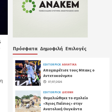
5
Πρόσφατα
Δημοφιλή
Επιλογές
ν
EDITOR PICK
ΑΘΛΗΤΙΚΑ
Αποχαιρέτισε τους Μπακς ο
Αντετοκούνμπο
νη
07/07/2026
EDITOR PICK
ΔΙΕΘΝΗ
Θεμελιώθηκε το σχολείο
«Άγιος Παΐσιος» στην
Ανατολική Ουγκάντα