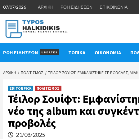
Skip
07/07/2026
ΑΡΧΙΚΗ
ΡΟΗ ΕΙΔΗΣΕΩΝ
ΕΠΙΚΟΙΝΩΝΙΑ
to
content
ΡΟΗ ΕΙΔΗΣΕΩΝ
ΤΟΠΙΚΑ
ΟΙΚΟΝΟΜΙΑ
ΠΟΛ
UPDATES
ΑΡΧΙΚΉ
ΠΟΛΙΤΙΣΜΟΣ
ΤΈΙΛΟΡ ΣΟΥΊΦΤ: ΕΜΦΑΝΊΣΤΗΚΕ ΣΕ PODCAST, ΜΊΛΗ
EDITOR PICK
ΠΟΛΙΤΙΣΜΟΣ
Τέιλορ Σουίφτ: Εμφανίστηκ
νέο της album και συγκέν
προβολές
21/08/2025