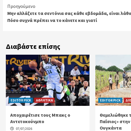
Continue
Προηγούμενο
Μην αλλάζετε τα σεντόνια σας κάθε εβδομάδα, είναι λάθο
Reading
Πόσο συχνά πρέπει να το κάνετε και γιατί
Διαβάστε επίσης
EDITOR PICK
ΑΘΛΗΤΙΚΑ
EDITOR PICK
ΔΙ
Αποχαιρέτισε τους Μπακς ο
Θεμελιώθηκε τ
Αντετοκούνμπο
Παΐσιος» στην
Ουγκάντα
07/07/2026