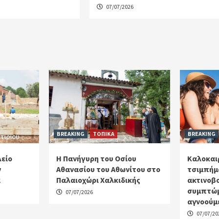
07/07/2026
BREAKING
ΤΟΠΙΚΑ
BREAKING
λείο
Η Πανήγυρη του Οσίου
Καλοκαιρ
ν
Αθανασίου του Αθωνίτου στο
τσιμπήμ
α
Παλαιοχώρι Χαλκιδικής
ακτινοβο
συμπτώμ
07/07/2026
αγνοούμ
07/07/20