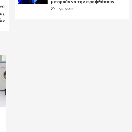
μπορούν να την προφθάσουν
νο
07/07/2026
τες
ών