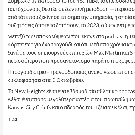
Σύμφωνα με εκπρόσωπο του YouTube, το επεισόδιο έφ
ταυτόχρονους θεατές σε ζωντανή μετάδοση — περισσ
από τότε που ξεκίνησε επίσημα την υπηρεσία, η οποία 
συζητήσεις όποτε το ζητήσουν, το 2023, σύμφωνα με τ
Μεταξύ των αποκαλύψεων που έκανε στο podcast η Τέιλ
Κάρπεντερ για ένα τραγούδι και ότι μετά από χρόνια 
ξανά με τους δημιουργούς επιτυχιών Max Martin και Sh
περισσότερο ποπ προσανατολισμό παρά το πιο ζοφερό 
Η τραγουδίστρια – τραγουδοποιός ανακοίνωσε επίσης σ
κυκλοφορήσει στις 3 Οκτωβρίου.
Το New Heights είναι ένα εβδομαδιαίο αθλητικό podca
Κέλσι ένα από τα μεγαλύτερα αστέρια του πρωταθλήμα
Kansas City Chiefs και ο αδερφός του Τζέισον Κέλσι, π
in.gr