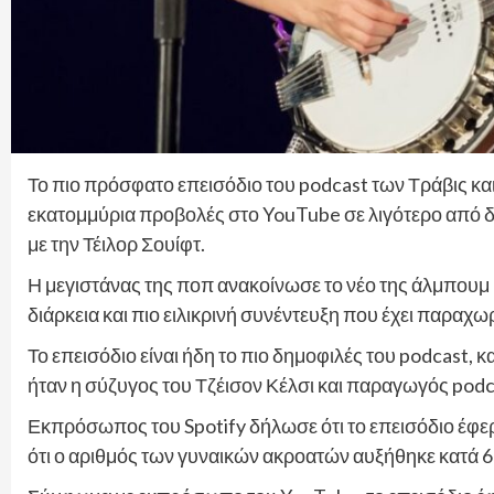
Το πιο πρόσφατο επεισόδιο του podcast των Τράβις κ
εκατομμύρια προβολές στο YouTube σε λιγότερο από 
με την Τέιλορ Σουίφτ.
Η μεγιστάνας της ποπ ανακοίνωσε το νέο της άλμπουμ «
διάρκεια και πιο ειλικρινή συνέντευξη που έχει παραχ
Το επεισόδιο είναι ήδη το πιο δημοφιλές του podcast,
ήταν η σύζυγος του Τζέισον Κέλσι και παραγωγός podca
Εκπρόσωπος του Spotify δήλωσε ότι το επεισόδιο έφ
ότι ο αριθμός των γυναικών ακροατών αυξήθηκε κατά 