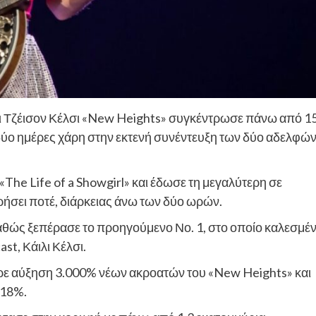
αι Τζέισον Κέλσι «New Heights» συγκέντρωσε πάνω από 1
δύο ημέρες χάρη στην εκτενή συνέντευξη των δύο αδελφώ
The Life of a Showgirl» και έδωσε τη μεγαλύτερη σε
ωρήσει ποτέ, διάρκειας άνω των δύο ωρών.
 καθώς ξεπέρασε το προηγούμενο Νο. 1, στο οποίο καλεσμέ
st, Κάιλι Κέλσι.
ερε αύξηση 3.000% νέων ακροατών του «New Heights» και
618%.