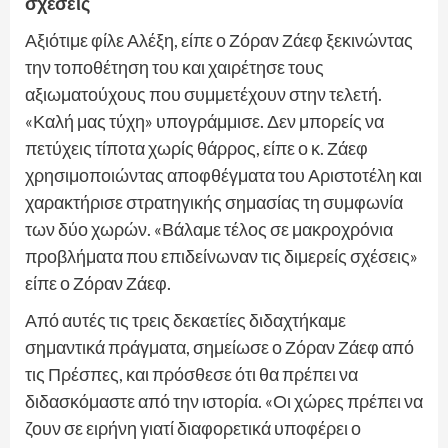
σχέσεις
Αξιότιμε φίλε Αλέξη, είπε ο Ζόραν Ζάεφ ξεκινώντας
την τοποθέτηση του και χαιρέτησε τους
αξιωματούχους που συμμετέχουν στην τελετή.
«Καλή μας τύχη» υπογράμμισε. Δεν μπορείς να
πετύχεις τίποτα χωρίς θάρρος, είπε ο κ. Ζάεφ
χρησιμοποιώντας αποφθέγματα του Αριστοτέλη και
χαρακτήρισε στρατηγικής σημασίας τη συμφωνία
των δύο χωρών. «Βάλαμε τέλος σε μακροχρόνια
προβλήματα που επιδείνωναν τις διμερείς σχέσεις»
είπε ο Ζόραν Ζάεφ.
Από αυτές τις τρεις δεκαετίες διδαχτήκαμε
σημαντικά πράγματα, σημείωσε ο Ζόραν Ζάεφ από
τις Πρέσπες, και πρόσθεσε ότι θα πρέπει να
διδασκόμαστε από την ιστορία. «Οι χώρες πρέπει να
ζουν σε ειρήνη γιατί διαφορετικά υποφέρει ο