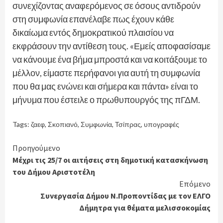
συνεχίζοντας αναφερόμενος σε όσους αντιδρούν
στη συμφωνία επανέλαβε πως έχουν κάθε
δικαίωμα εντός δημοκρατικού πλαισίου να
εκφράσουν την αντίθεση τους. «Εμείς αποφασίσαμε
να κάνουμε ένα βήμα μπροστά και να κοιτάξουμε το
μέλλον, είμαστε περήφανοι για αυτή τη συμφωνία
που θα μας ενώνει και σήμερα και πάντα» είναι το
μήνυμα που έστειλε ο πρωθυπουργός της πΓΔΜ.
Tags:
ζαεφ
,
Σκοπιανό
,
Συμφωνία
,
Τσίπρας
,
υπογραφές
Continue
Προηγούμενο
Μέχρι τις 25/7 οι αιτήσεις στη δημοτική κατασκήνωση
Reading
του Δήμου Αριστοτέλη
Επόμενο
Συνεργασία Δήμου Ν.Προποντίδας με τον ΕΛΓΟ
Δήμητρα για θέματα μελισσοκομίας