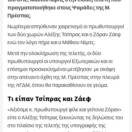
πραγματοποιήθηκε στους Ψαράδες της Μ.
Πρέσπας.
Νωρίτερα απηύθυναν χαιρετισμό οι πρωθυπουργοί
των δύο χωρών Αλέξης Τσίπρας και ο Ζόραν Ζάεφ
ενώ τον λόγο πήρε και ο Μάθιου Νίμιτς.
Μετά την ολοκλήρωση της τελετής, οι δύο
πρωθυπουργοί οι υπουργοί Εξωτερικών και οι
επίσημοι προσκεκλημένοι μετέβησαν με σκάφη
στην απέναντι όχθη της Μ. Πρέσπας στην πλευρά
της πΓΔΜ, όπου θα παρακαθίσουν σε γεύμα.
Τι είπαν Τσίπρας και Ζάεφ
«Αξιότιμε κ. πρωθυπουργέ φίλε και γείτονα Ζόραν»
είπε ο Αλέξης Τσίπρας ξεκινώντας τις δηλώσεις του
στο πλαίσιο της τελετής της υπογραφής της