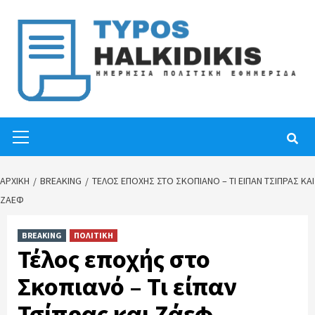
Skip
to
content
Primary
Menu
ΑΡΧΙΚΉ
BREAKING
ΤΈΛΟΣ ΕΠΟΧΉΣ ΣΤΟ ΣΚΟΠΙΑΝΌ – ΤΙ ΕΊΠΑΝ ΤΣΊΠΡΑΣ ΚΑΙ
ΖΆΕΦ
BREAKING
ΠΟΛΙΤΙΚΗ
Τέλος εποχής στο
Σκοπιανό – Τι είπαν
Τσίπρας και Ζάεφ