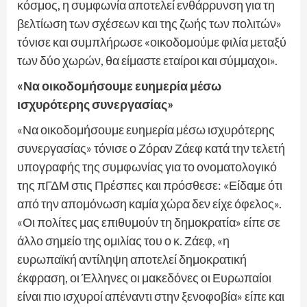
κόσμος, η συμφωνία αποτελεί ενθάρρυνση για τη
βελτίωση των σχέσεων και της ζωής των πολιτών»
τόνισε και συμπλήρωσε «οικοδομούμε φιλία μεταξύ
των δύο χωρών, θα είμαστε εταίροι και σύμμαχοι».
«Να οικοδομήσουμε ευημερία μέσω
ισχυρότερης συνεργασίας»
«Να οικοδομήσουμε ευημερία μέσω ισχυρότερης
συνεργασίας» τόνισε ο Ζόραν Ζάεφ κατά την τελετή
υπογραφής της συμφωνίας για το ονοματολογικό
της πΓΔΜ στις Πρέσπες και πρόσθεσε: «Είδαμε ότι
από την απομόνωση καμία χώρα δεν είχε όφελος».
«Οι πολίτες μας επιθυμούν τη δημοκρατία» είπε σε
άλλο σημείο της ομιλίας του ο κ. Ζάεφ, «η
ευρωπαϊκή αντίληψη αποτελεί δημοκρατική
έκφραση, οι Έλληνες οι μακεδόνες οι Ευρωπαίοι
είναι πιο ισχυροί απέναντι στην ξενοφοβία» είπε και