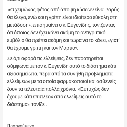
«Ο χειμώνας φέτος από άποψη ιώσεων είναι βαρύς
θα έλεγα, ενώ και η γρίπη είναι ιδιαίτερα εύκολη στη
μετάδοση», επισημαίνει ο κ. Ευγενίδης, τονίζοντας
ότι όποιος δεν έχει κάνει ακόμη το αντιγριπικό
εμβόλιο θα πρέπει ακόμη και τώρα να το κάνει, «γιατί
θα έχουμε γρίπη και τον Μάρτιο».
Σε ό,τι αφορά τις ελλείψεις, δεν παρατηρείται
σύμφωνα με τον κ. Ευγενίδη αυτό το διάστημα κάτι
αξιοσημείωτα, πέρα από τα συνήθη προβλήματα
ελλείψεων με τα οποία φαρμακοποιοί και ασθενείς
ζουν τα τελευταία πολλά χρόνια. «Ευτυχώς δεν
έχουμε κάτι επιπλέον από ελλείψεις αυτό το
διάστημα», τονίζει.
Continue
Προηγούμενο