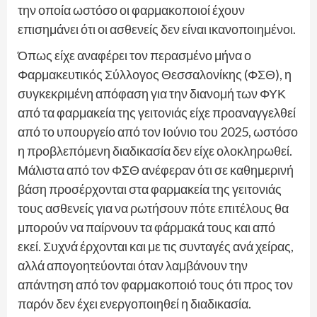
την οποία ωστόσο οι φαρμακοποιοί έχουν
επισημάνει ότι οι ασθενείς δεν είναι ικανοποιημένοι.
Όπως είχε αναφέρει τον περασμένο μήνα ο
Φαρμακευτικός Σύλλογος Θεσσαλονίκης (ΦΣΘ), η
συγκεκριμένη απόφαση για την διανομή των ΦΥΚ
από τα φαρμακεία της γειτονιάς είχε προαναγγελθεί
από το υπουργείο από τον Ιούνιο του 2025, ωστόσο
η προβλεπόμενη διαδικασία δεν είχε ολοκληρωθεί.
Μάλιστα από τον ΦΣΘ ανέφεραν ότι σε καθημερινή
βάση προσέρχονται στα φαρμακεία της γειτονιάς
τους ασθενείς για να ρωτήσουν πότε επιτέλους θα
μπορούν να παίρνουν τα φάρμακά τους και από
εκεί. Συχνά έρχονται και με τις συνταγές ανά χείρας,
αλλά απογοητεύονται όταν λαμβάνουν την
απάντηση από τον φαρμακοποιό τους ότι προς τον
παρόν δεν έχει ενεργοποιηθεί η διαδικασία.