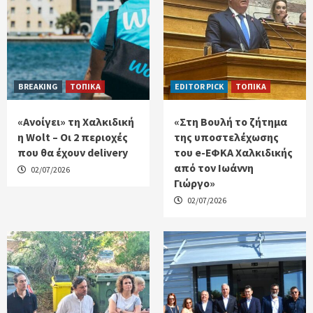
BREAKING
ΤΟΠΙΚΑ
EDITOR PICK
ΤΟΠΙΚΑ
«Ανοίγει» τη Χαλκιδική
«Στη Βουλή το ζήτημα
η Wolt – Οι 2 περιοχές
της υποστελέχωσης
που θα έχουν delivery
του e-ΕΦΚΑ Χαλκιδικής
από τον Ιωάννη
02/07/2026
Γιώργο»
02/07/2026