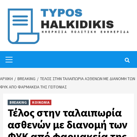
Skip
to
content
Primary
Menu
ΑΡΧΙΚΉ
BREAKING
ΤΈΛΟΣ ΣΤΗΝ ΤΑΛΑΙΠΩΡΊΑ ΑΣΘΕΝΏΝ ΜΕ ΔΙΑΝΟΜΉ ΤΩΝ
ΦΥΚ ΑΠΌ ΦΑΡΜΑΚΕΊΑ ΤΗΣ ΓΕΙΤΟΝΙΆΣ
BREAKING
ΚΟΙΝΩΝΙΑ
Τέλος στην ταλαιπωρία
ασθενών με διανομή των
ΦΥΚ από φαρμακεία της