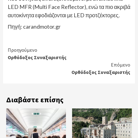
LED MFR (Multi Face Reflector), ενώ τα πιο ακριβά
αυτοκίνητα εφοδιάζονται με LED προτζέκτορες.
Πηγή: carandmotor.gr
Continue
Προηγούμενο
Ορθόδοξος Συναξαριστής
Reading
Επόμενο
Ορθόδοξος Συναξαριστής
Διαβάστε επίσης