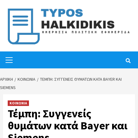
Skip
to
content
Primary
Menu
ΑΡΧΙΚΉ
ΚΟΙΝΩΝΙΑ
ΤΈΜΠΗ: ΣΥΓΓΕΝΕΊΣ ΘΥΜΆΤΩΝ ΚΑΤΆ BAYER ΚΑΙ
SIEMENS
ΚΟΙΝΩΝΙΑ
Τέμπη: Συγγενείς
θυμάτων κατά
Bayer και
Siemens