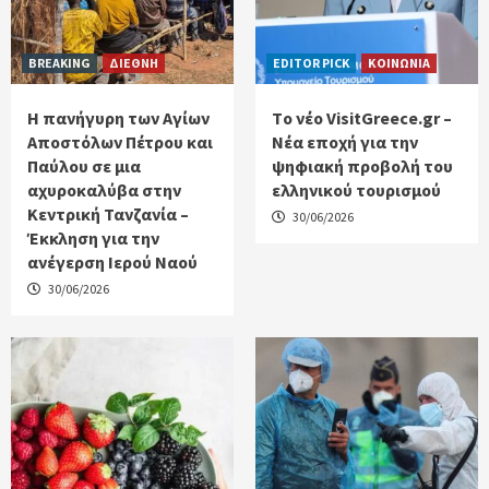
BREAKING
ΔΙΕΘΝΗ
EDITOR PICK
ΚΟΙΝΩΝΙΑ
Η πανήγυρη των Αγίων
Tο νέο VisitGreece.gr –
Αποστόλων Πέτρου και
Νέα εποχή για την
Παύλου σε μια
ψηφιακή προβολή του
αχυροκαλύβα στην
ελληνικού τουρισμού
Κεντρική Τανζανία –
30/06/2026
Έκκληση για την
ανέγερση Ιερού Ναού
30/06/2026