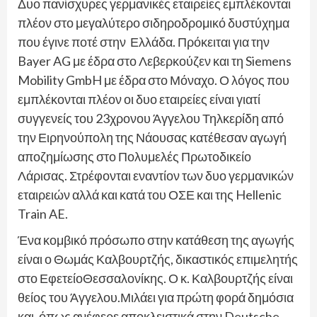
Δυο πανίσχυρες γερμανικές εταιρείες εμπλέκονται
πλέον στο μεγαλύτερο σιδηροδρομικό δυστύχημα
που έγινε ποτέ στην Ελλάδα. Πρόκειται για την
Bayer AG με έδρα στο Λεβερκούζεν και τη Siemens
Mobility GmbH με έδρα στο Μόναχο. Ο λόγος που
εμπλέκονται πλέον οι δυο εταιρείες είναι γιατί
συγγενείς του 23χρονου Άγγελου Τηλκερίδη από
την Ειρηνούπολη της Νάουσας κατέθεσαν αγωγή
αποζημίωσης στο Πολυμελές Πρωτοδικείο
Λάρισας. Στρέφονται εναντίον των δυο γερμανικών
εταιρειών αλλά και κατά του ΟΣΕ και της Hellenic
Train AE.
Ένα κομβικό πρόσωπο στην κατάθεση της αγωγής
είναι ο Θωμάς Καλβουρτζής, δικαστικός επιμελητής
στο ΕφετείοΘεσσαλονίκης. Ο κ. Καλβουρτζής είναι
θείος του Άγγελου.Μιλάει για πρώτη φορά δημόσια
και, όπως ανέφερε αποκλειστικά στην Deutsche