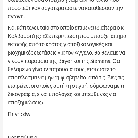
προστέθηκαν αργότερα ώστε να καταθέσουν την
αγωγή.
Και κάτι τελευταίο στο οποίο επιμένει ιδιαίτερα ο κ.
Καλβουρτζής: «Σε περίπτωση που υπάρξει αίτημα
εκταφής από το κράτος για τοξικολογικές και
βιοχημικές εξετάσεις για τον Άγγελο, θα θέλαμε να
γίνουν παρουσία της Bayer και της Siemens. Θα
θέλαμε να γίνουν παρουσία τους, έτσι ώστε το
αποτέλεσμα να μην αμφισβητείται από τις ίδιες τις
εταιρείες, οι οποίες αυτή τη στιγμή, σύμφωνα με τη
δικογραφία, είναι υπόλογες και υπεύθυνες για
αποζημιώσεις».
Πηγή: dw
Continue
Προηγούμενο