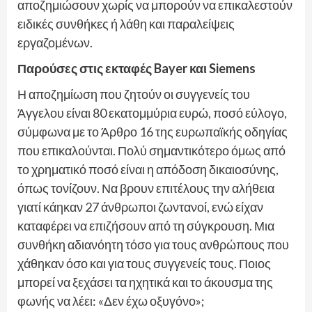
αποζημιώσουν χωρίς να μπορούν να επικαλεστούν
ειδικές συνθήκες ή λάθη και παραλείψεις
εργαζομένων.
Παρούσες στις εκταφές
Bayer και
Siemens
Η αποζημίωση που ζητούν οι συγγενείς του
Άγγελου είναι 80 εκατομμύρια ευρώ, ποσό εύλογο,
σύμφωνα με το Άρθρο 16 της ευρωπαϊκής οδηγίας
που επικαλούνται. Πολύ σημαντικότερο όμως από
το χρηματικό ποσό είναι η απόδοση δικαιοσύνης,
όπως τονίζουν. Να βρουν επιτέλους την αλήθεια
γιατί κάηκαν 27 άνθρωποι ζωντανοί, ενώ είχαν
καταφέρει να επιζήσουν από τη σύγκρουση. Μια
συνθήκη αδιανόητη τόσο για τους ανθρώπους που
χάθηκαν όσο και για τους συγγενείς τους. Ποιος
μπορεί να ξεχάσει τα ηχητικά και το άκουσμα της
φωνής να λέει: «Δεν έχω οξυγόνο»;