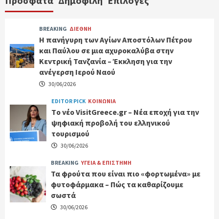
Πρόσφατα
Δημοφιλή
Επιλογές
BREAKING
ΔΙΕΘΝΗ
Η πανήγυρη των Αγίων Αποστόλων Πέτρου
και Παύλου σε μια αχυροκαλύβα στην
Κεντρική Τανζανία – Έκκληση για την
ανέγερση Ιερού Ναού
30/06/2026
EDITOR PICK
ΚΟΙΝΩΝΙΑ
Tο νέο VisitGreece.gr – Νέα εποχή για την
ψηφιακή προβολή του ελληνικού
τουρισμού
30/06/2026
BREAKING
ΥΓΕΙΑ & ΕΠΙΣΤΗΜΗ
Τα φρούτα που είναι πιο «φορτωμένα» με
φυτοφάρμακα – Πώς τα καθαρίζουμε
σωστά
30/06/2026