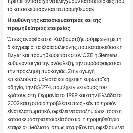
πρέπει αντίστοιχα να ελεγχθούν και οι εταιρείες που
τα κατασκεύασαν και τα προμήθευσαν.
Η ευθύνη της κατασκευάστριας και της
προμηθεύτριας εταιρείας
Όπως αναφέρει ο κ. Καλβουρτζής, σύμφωνα με τη
δικογραφία, τα ελαία σιλικόνης που κατασκεύασε η
Bayer και προμήθευσε τότε στον ΟΣΕ η Siemens,
ευθύνονται για την ανάφλεξη, την πυρόσφαιρα και
την πρόκληση πυρκαγιάς. Στην αγωγή
επικαλούνται μάλιστα και σχετική ευρωπαϊκή
οδηγία, την 85/274, που έχει γίνει νόμος του
κράτους στη Γερμανία το 1989 και στην Ελλάδα το
2002 και η οποία προβλέπει πως «εάν το προϊόν
είναι ελαττωματικό, οφείλει να αποζημιώσει τόσο η
κατασκευάστρια εταιρεία όσο και η προμηθεύτρια
εταιρεία». Μάλιστα, όπως ισχυρίζονται, οφείλουν να