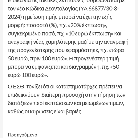
τον νέο Κώδικα Δεοντολογίας (ΥΑ 66877/30-8-
2024) η μείωση τιμής μπορεί να έχει την εξής
μορφή: ποσοστό (%), πχ. «20% έκπτωση»,
συγκεκριμένο ποσό, πχ. «10 ευρώ έκπτωση» και
αναγραφή νέας χαμηλότερης μαζί με την αναγραφή
της προγενέστερης που εφαρμόστηκε, πχ. «τώρα
50 ευρώ, πριν 100 ευρώ». Η προγενέστερη τιμή
μπορεί να εμφανίζεται και διαγραμμένη, πχ. «50
ευρώ 100 ευρώ».
Ο ΕΣΘ, τονίζει ότι οι καταστηματάρχες πρέπει να
επιδεικνύουν ιδιαίτερη προσοχή στην τήρηση των
διατάξεων περί εκπτώσεων και μειωμένων τιμών,
καθώς οι κυρώσεις είναι βαριές.
Continue
Προηγούμενο