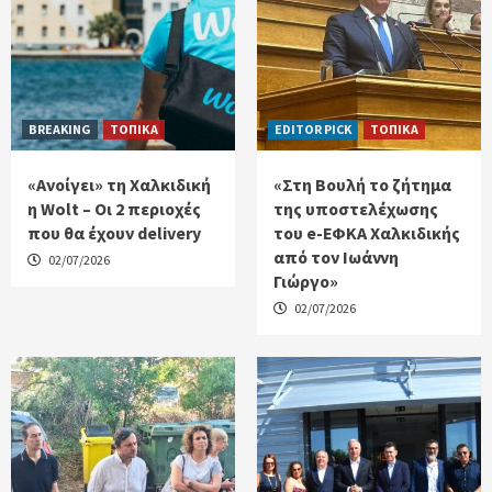
BREAKING
ΤΟΠΙΚΑ
EDITOR PICK
ΤΟΠΙΚΑ
«Ανοίγει» τη Χαλκιδική
«Στη Βουλή το ζήτημα
η Wolt – Οι 2 περιοχές
της υποστελέχωσης
που θα έχουν delivery
του e-ΕΦΚΑ Χαλκιδικής
από τον Ιωάννη
02/07/2026
Γιώργο»
02/07/2026