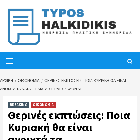
Skip
to
content
Primary
Menu
ΑΡΧΙΚΉ
ΟΙΚΟΝΟΜΙΑ
ΘΕΡΙΝΈΣ ΕΚΠΤΏΣΕΙΣ: ΠΟΙΑ ΚΥΡΙΑΚΉ ΘΑ ΕΊΝΑΙ
ΑΝΟΙΧΤΆ ΤΑ ΚΑΤΑΣΤΉΜΑΤΑ ΣΤΗ ΘΕΣΣΑΛΟΝΊΚΗ
BREAKING
ΟΙΚΟΝΟΜΙΑ
Θερινές εκπτώσεις: Ποια
Κυριακή θα είναι
ανοιχτά τα