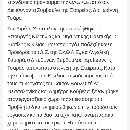
επενδυτικό πρόγραμμα της ΟΛΘ Α.Ε. από τον
Διευθύνοντα Σύμβουλο της Εταιρείας, Δρ. Ιωάννη
Τσάρα
Τον Λιμένα Θεσσαλονίκης επισκέφθηκε ο
Υπουργός Ναυτιλίας και Νησιωτικής Πολιτικής, κ.
Βασίλης Κικίλιας. Τον Υπουργό υποδέχθηκαν η
Πρόεδρος του Δ.Σ. της ΟΛΘ Α.Ε., κα Αγγελική
Σαμαρά, ο Διευθύνων Σύμβουλος, Δρ. Ιωάννης
Τσάρας και ανώτατα στελέχη της Εταιρείας. Κατά
την επίσκεψη, ο κ. Κικίλιας συνοδευόμενος από
τους συνεργάτες του και τον Βουλευτή Α’
Θεσσαλονίκης κο. Δημήτρη Κούβελα, ξεναγήθηκε
στον εργοταξιακό χώρο της επέκτασης του
Προβλήτα 6 και ενημερώθηκε για την πρόοδο των
εργασιών και τα βασικά τεχνικά και αναπτυξιακά
χαρακτηριστικά του έργου. Η επέκταση του