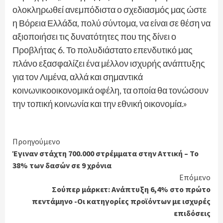
ολοκληρωθεί ανεμπόδιστα ο σχεδιασμός μας ώστε
η Βόρεια Ελλάδα, πολύ σύντομα, να είναι σε θέση να
αξιοποιήσει τις δυνατότητες που της δίνει ο
Προβλήτας 6. Το πολυδιάστατο επενδυτικό μας
πλάνο εξασφαλίζει ένα μέλλον ισχυρής ανάπτυξης
για τον Λιμένα, αλλά και σημαντικά
κοινωνικοοικονομικά οφέλη, τα οποία θα τονώσουν
την τοπική κοινωνία και την εθνική οικονομία.»
Continue
Προηγούμενο
Έγιναν στάχτη 700.000 στρέμματα στην Αττική – Το
Reading
38% των δασών σε 9 χρόνια
Επόμενο
Σούπερ μάρκετ: Ανάπτυξη 6,4% στο πρώτο
πεντάμηνο -Οι κατηγορίες προϊόντων με ισχυρές
επιδόσεις