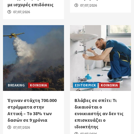
με ισχυρές επιδόσεις
07/07/2026
07/07/2026
BREAKING
ΚΟΙΝΩΝΙΑ
EDITOR PICK
ΚΟΙΝΩΝΙΑ
Έγιναν στάχτη 700.000
Βλάβες σε σπίτι: Τι
στρέμματα στην
δικαιούται ο
Αττική – Το 38% των
ενοικιαστής αν δεν τις
δασών σε 9 χρόνια
επισκευάζει ο
ιδιοκτήτης
07/07/2026
07/07/2026