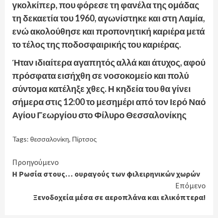
γκολκίπερ, που φόρεσε τη φανέλα της ομάδας
τη δεκαετία του 1960, αγωνίστηκε και στη Λαμία,
ενώ ακολούθησε και προπονητική καριέρα μετά
το τέλος της ποδοσφαιρικής του καριέρας.
Ήταν ιδιαίτερα αγαπητός αλλά και άτυχος, αφού
πρόσφατα εισήχθη σε νοσοκομείο και πολύ
σύντομα κατέληξε χθες. Η κηδεία του θα γίνει
σήμερα στις 12:00 το μεσημέρι από τον Ιερό Ναό
Αγίου Γεωργίου στο Φίλυρο Θεσσαλονίκης
Tags:
θεσσαλονίκη
,
Πίρτσος
Continue
Προηγούμενο
Η Ρωσία στους… ουραγούς των φιλειρηνικών χωρών
Reading
Επόμενο
Ξενοδοχεία μέσα σε αεροπλάνα και ελικόπτερα!