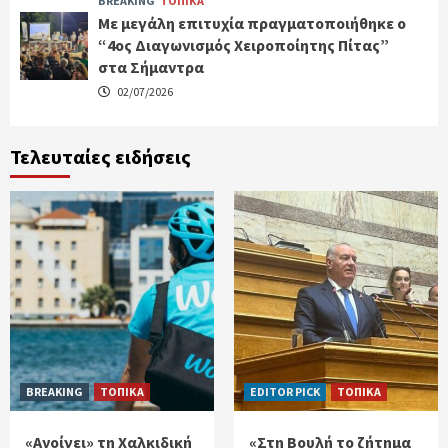
BREAKING
ΤΟΠΙΚΑ
Με μεγάλη επιτυχία πραγματοποιήθηκε ο
“4ος Διαγωνισμός Χειροποίητης Πίτας”
στα Σήμαντρα
02/07/2026
Τελευταίες ειδήσεις
BREAKING
ΤΟΠΙΚΑ
EDITOR PICK
ΤΟΠΙΚΑ
«Ανοίγει» τη Χαλκιδική
«Στη Βουλή το ζήτημα