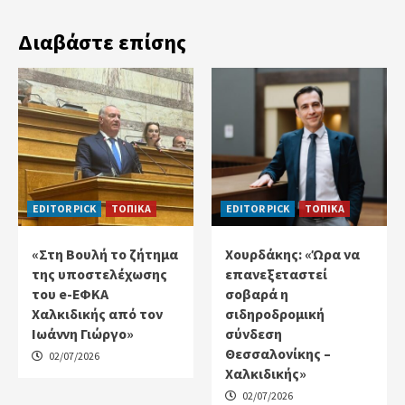
Διαβάστε επίσης
EDITOR PICK
ΤΟΠΙΚΑ
EDITOR PICK
ΤΟΠΙΚΑ
«Στη Βουλή το ζήτημα
Χουρδάκης: «Ώρα να
της υποστελέχωσης
επανεξεταστεί
του e-ΕΦΚΑ
σοβαρά η
Χαλκιδικής από τον
σιδηροδρομική
Ιωάννη Γιώργο»
σύνδεση
Θεσσαλονίκης –
02/07/2026
Χαλκιδικής»
02/07/2026