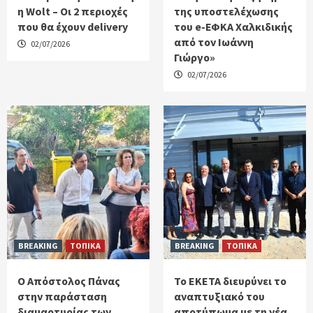
η Wolt – Οι 2 περιοχές
της υποστελέχωσης
που θα έχουν delivery
του e-ΕΦΚΑ Χαλκιδικής
από τον Ιωάννη
02/07/2026
Γιώργο»
02/07/2026
BREAKING
ΤΟΠΙΚΑ
BREAKING
ΤΟΠΙΚΑ
Ο Απόστολος Πάνας
Το ΕΚΕΤΑ διευρύνει το
στην παράσταση
αναπτυξιακό του
διαμαρτυρίας των
αποτύπωμα με τη νέα