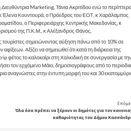
Διευθύντρια Marketing, Τάνια Ακριτίδου ενώ το περίπτερ
 κ Έλενα Κουντουρά, ο Πρόεδρος του ΕΟΤ, κ Χαράλαμπος
ροματίδου, ο Περιφερειάρχης Κεντρικής Μακεδονίας, κ
ρισμού της Π.Κ.Μ., κ Αλέξανδρος Θάνος.
ς τουρίστες σημειώνοντας αύξηση πάνω από το 10% σε
αφίξεων. Αξίζει να σημειωθεί ότι κατά τη διάρκεια της
rip φέτος το καλοκαίρι στη Χαλκιδική σε συνεργασία με τη
νήσει τον ερχόμενο Μάιο, δημοσιογράφους από το περιοδι
ύρια αναγνώστες στην έντυπη μορφή του και 30 εκατομμύρι
Επόμε
Όλα όσα πρέπει να ξέρουν οι δημότες για τον κανονι
καθαριότητας του Δήμου Κασσάνδρ