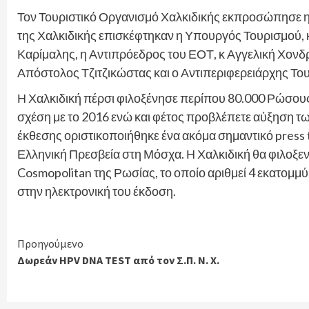
Τον Τουριστικό Οργανισμό Χαλκιδικής εκπροσώπησε η 
της Χαλκιδικής επισκέφτηκαν η Υπουργός Τουρισμού,
Καρίμαλης, η Αντιπρόεδρος του ΕΟΤ, κ Αγγελική Χονδ
Απόστολος Τζιτζικώστας και ο Αντιπεριφερειάρχης Του
Η Χαλκιδική πέρσι φιλοξένησε περίπου 80.000 Ρώσου
σχέση με το 2016 ενώ και φέτος προβλέπετε αύξηση των 
έκθεσης οριστικοποιήθηκε ένα ακόμα σημαντικό press t
Ελληνική Πρεσβεία στη Μόσχα. Η Χαλκιδική θα φιλοξε
Cosmopolitan της Ρωσίας, το οποίο αριθμεί 4 εκατομμ
στην ηλεκτρονική του έκδοση.
Continue
Προηγούμενο
Δωρεάν HPV DNA TEST από τον Σ.Π. Ν. Χ.
Reading