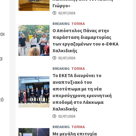
Γιώργο»
02/07/2026
BREAKING
ΤΟΠΙΚΑ
Ο Απόστολος Πάνας στην
οι
παράσταση διαμαρτυρίας
των εργαζομένων του e-ΕΦΚΑ
Χαλκιδικής
α
02/07/2026
BREAKING
ΤΟΠΙΚΑ
Το ΕΚΕΤΑ διευρύνει το
αναπτυξιακό του
αποτύπωμα με τη νέα
υπερσύγχρονη ερευνητική
πό
υποδομή στο Λάκκωμα
Χαλκιδικής
02/07/2026
BREAKING
ΤΟΠΙΚΑ
Με μεγάλη επιτυχία