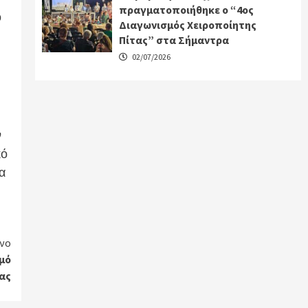
πραγματοποιήθηκε ο “4ος
ο
Διαγωνισμός Χειροποίητης
Πίτας” στα Σήμαντρα
02/07/2026
ν
κό
α
νο
σμό
ας