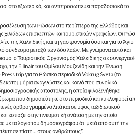
οι στο εξωτερικό, και αντιπροσωπεύει παραδοσιακά το
 προσέλευση των Ρώσων στο περίπτερο της Ελλάδος και
ξης χιλιάδων επισκεπτών και τουριστικών γραφείων. Οι Ρώσ
λίες της Χαλκιδικής και τη γαστρονομία όσο και για το Άγιο
ικό σύνδεσμο μεταξύ των δύο λαών. Με γνώμονα αυτό και
ισμό, ο Τουριστικός Οργανισμός Χαλκιδικής σε συνεργασί
α, την Ellinair του Ομίλου Μουζενίδη και την Ένωση
ress trip για το Ρώσικο περιοδικό Vokrug Sveta (το
,5 εκατομμύρια αναγνώστες και κοινό που συνολικά
 δημοσιογραφικής αποστολής, η οποία φιλοξενήθηκε
φιέρωμα που δημοσιεύτηκε στο περιοδικό και κυκλοφορεί α
τενές άρθρο γραμμένο λιτά και σε ύφος ταξιδιωτικού
αι εστιάζει στην πνευματική ανάταση με την οποία
ς με τα λόγια του δημοσιογράφου ότι μετά από αυτή την
απέκτησε πίστη… στους ανθρώπους”.