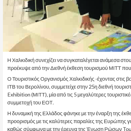
Η Χαλκιδική συνεχίζει να συγκαταλέγεται ανάμεσα στ
προέκυψε από την Διεθνή έκθεση τουρισμού ΜΙΤΤ που
Ο Τουριστικός Οργανισμός Χαλκιδικής -έχοντας στις βαλ
ΙΤΒ του Βερολίνου, συμμετείχε στην 25η διεθνή τουρισ
Exhibition (ΜΙΤΤ), μία από τις 5 μεγαλύτερες τουριστικ
συμμετοχή του ΕΟΤ.
Η δυναμική της Ελλάδος φάνηκε με την έναρξη της έκ
προορισμός με τις καλύτερες παραλίες της Ευρώπης γι
καθώς σύμφωνα με την έρευνα της Ένωση Ρώσων Tour 