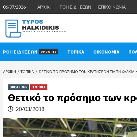
Skip
06/07/2026
ΑΡΧΙΚΗ
ΡΟΗ ΕΙΔΗΣΕΩΝ
ΕΠΙΚΟΙΝΩΝΙΑ
to
content
ΡΟΗ ΕΙΔΗΣΕΩΝ
ΤΟΠΙΚΑ
ΟΙΚΟΝΟΜΙΑ
ΠΟΛ
UPDATES
ΑΡΧΙΚΉ
ΤΟΠΙΚΑ
ΘΕΤΙΚΌ ΤΟ ΠΡΌΣΗΜΟ ΤΩΝ ΚΡΑΤΉΣΕΩΝ ΓΙΑ ΤΗ ΧΑΛΚΙΔΙ
BREAKING
ΤΟΠΙΚΑ
Θετικό το πρόσημο των κρ
20/03/2018