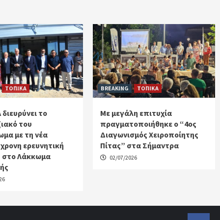
ΤΟΠΙΚΑ
BREAKING
ΤΟΠΙΚΑ
 διευρύνει το
Με μεγάλη επιτυχία
ιακό του
πραγματοποιήθηκε ο “4ος
μα με τη νέα
Διαγωνισμός Χειροποίητης
χρονη ερευνητική
Πίτας” στα Σήμαντρα
 στο Λάκκωμα
02/07/2026
κής
26