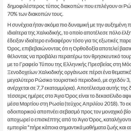
δημοφιλέστερος τύπος διακοπών που επιλέγουν οι Ρώσ
70% των διακοπών τους.
Η συνέχεια ήταν ακόμα πιο δυναμική με την αυξημένη
ιδιαίτερα της Χαλκιδικής, το οποίο αποτέλεσε πόλο έλ
έδειξαν ιδιαίτερο ενδιαφέρον τόσο για τις εξωτικές παρα
Όρος, επιβεβαιώνοντας ότι η Ορθοδοξία αποτελεί βασ
θέλοντας να προβάλει περαιτέρω τον θρησκευτικό τουρ
με το Γραφείο Τύπου της Ελληνικής Πρεσβείας στη Μόσχ
Ξενοδοχείων Χαλκιδικής οργάνωσε πέρσι ένα θεματικό P
μεγαλύτερο Ρώσικο τουριστικό περιοδικό, με σχεδόν 3
ανέρχεται σε 7,7 εκατομμύρια). Αποτέλεσμα αυτής της
τέσσερις ημέρες στο Άγιο Όρος είναι το δεκασέλιδο α
μέσα Μαρτίου στη Ρωσία (τεύχος Απριλίου 2018). Το εκ
οδοιπορικού αποπνέει σεβασμό προς τον μοναχικό βίο κ
αποχωρεί ο επισκέπτης από το Άγιο Όρος, καταλήγοντα
εμπειρία “πήρε κάποια σημαντικά μαθήματα ζωής και 