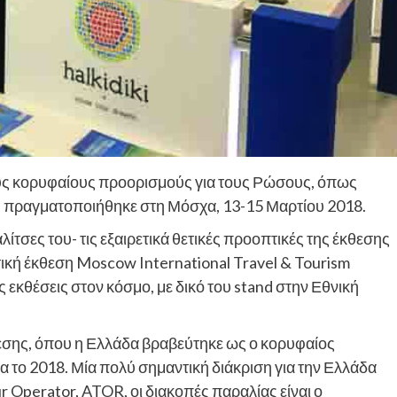
ους κορυφαίους προορισμούς για τους Ρώσους, όπως
 πραγματοποιήθηκε στη Μόσχα, 13-15 Μαρτίου 2018.
ίτσες του- τις εξαιρετικά θετικές προοπτικές της έκθεσης
τική έκθεση Moscow International Travel & Tourism
ές εκθέσεις στον κόσμο, με δικό του stand στην Εθνική
θεσης, όπου η Ελλάδα βραβεύτηκε ως ο κορυφαίος
α το 2018. Μία πολύ σημαντική διάκριση για την Ελλάδα
Operator, ATOR, οι διακοπές παραλίας είναι ο