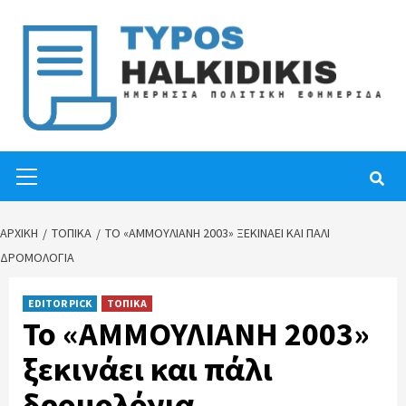
Skip
to
content
Primary
Menu
ΑΡΧΙΚΉ
ΤΟΠΙΚΑ
ΤΟ «ΑΜΜΟΥΛΙΑΝΗ 2003» ΞΕΚΙΝΆΕΙ ΚΑΙ ΠΆΛΙ
ΔΡΟΜΟΛΌΓΙΑ
EDITOR PICK
ΤΟΠΙΚΑ
Το «ΑΜΜΟΥΛΙΑΝΗ 2003»
ξεκινάει και πάλι
δρομολόγια