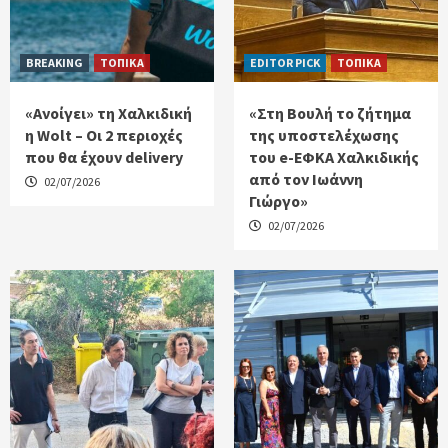
BREAKING
ΤΟΠΙΚΑ
EDITOR PICK
ΤΟΠΙΚΑ
«Ανοίγει» τη Χαλκιδική
«Στη Βουλή το ζήτημα
η Wolt – Οι 2 περιοχές
της υποστελέχωσης
που θα έχουν delivery
του e-ΕΦΚΑ Χαλκιδικής
από τον Ιωάννη
02/07/2026
Γιώργο»
02/07/2026