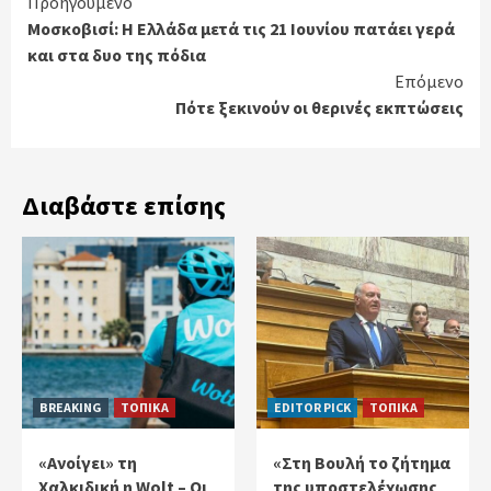
Continue
Προηγούμενο
Μοσκοβισί: Η Ελλάδα μετά τις 21 Ιουνίου πατάει γερά
Reading
και στα δυο της πόδια
Επόμενο
Πότε ξεκινούν οι θερινές εκπτώσεις
Διαβάστε επίσης
BREAKING
ΤΟΠΙΚΑ
EDITOR PICK
ΤΟΠΙΚΑ
«Ανοίγει» τη
«Στη Βουλή το ζήτημα
Χαλκιδική η Wolt – Οι
της υποστελέχωσης