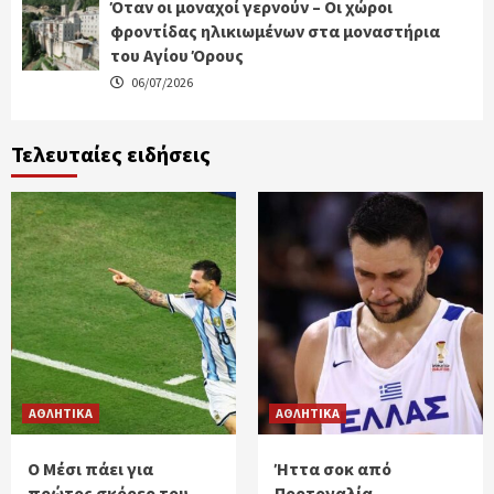
Όταν οι μοναχοί γερνούν – Οι χώροι
φροντίδας ηλικιωμένων στα μοναστήρια
του Αγίου Όρους
06/07/2026
Τελευταίες ειδήσεις
ΑΘΛΗΤΙΚΑ
ΑΘΛΗΤΙΚΑ
Ο Μέσι πάει για
Ήττα σοκ από
πρώτος σκόρερ του
Πορτογαλία –