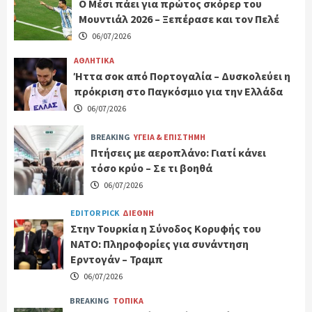
Ο Μέσι πάει για πρώτος σκόρερ του
Μουντιάλ 2026 – Ξεπέρασε και τον Πελέ
06/07/2026
ΑΘΛΗΤΙΚΑ
Ήττα σοκ από Πορτογαλία – Δυσκολεύει η
πρόκριση στο Παγκόσμιο για την Ελλάδα
06/07/2026
BREAKING
ΥΓΕΙΑ & ΕΠΙΣΤΗΜΗ
Πτήσεις με αεροπλάνο: Γιατί κάνει
τόσο κρύο – Σε τι βοηθά
06/07/2026
EDITOR PICK
ΔΙΕΘΝΗ
Στην Τουρκία η Σύνοδος Κορυφής του
ΝΑΤΟ: Πληροφορίες για συνάντηση
Ερντογάν – Τραμπ
06/07/2026
BREAKING
ΤΟΠΙΚΑ