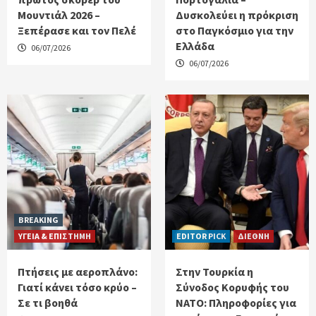
Μουντιάλ 2026 –
Δυσκολεύει η πρόκριση
Ξεπέρασε και τον Πελέ
στο Παγκόσμιο για την
Ελλάδα
06/07/2026
06/07/2026
BREAKING
ΥΓΕΙΑ & ΕΠΙΣΤΗΜΗ
EDITOR PICK
ΔΙΕΘΝΗ
Πτήσεις με αεροπλάνο:
Στην Τουρκία η
Γιατί κάνει τόσο κρύο –
Σύνοδος Κορυφής του
Σε τι βοηθά
ΝΑΤΟ: Πληροφορίες για