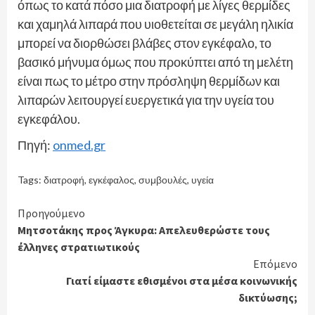
όπως το κατά πόσο μια διατροφή με λίγες θερμίδες
και χαμηλά λιπαρά που υιοθετείται σε μεγάλη ηλικία
μπορεί να διορθώσει βλάβες στον εγκέφαλο, το
βασικό μήνυμα όμως που προκύπτει από τη μελέτη
είναι πως το μέτρο στην πρόσληψη θερμίδων και
λιπαρών λειτουργεί ευεργετικά για την υγεία του
εγκεφάλου.
Πηγή:
onmed.gr
Tags:
διατροφή
,
εγκέφαλος
,
συμβουλές
,
υγεία
Continue
Προηγούμενο
Μητσοτάκης προς Άγκυρα: Απελευθερώστε τους
Reading
έλληνες στρατιωτικούς
Επόμενο
Γιατί είμαστε εθισμένοι στα μέσα κοινωνικής
δικτύωσης;