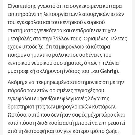
Είναι επίσης γνωστό ότι τα συγκεκριμένα κύτταρα
«επιτηρούν» τη λειτουργία των λειτουργικών ιστών
του εγκεφάλου και του κεντρικού νευρικού
συστήματος γενικότερα και αντιδρούν σε τυχόν
μεταβολές στο περιβάλλον τους. Ορισμένες μελέτες
έχουν υποδείξει ότι τα μικρογλοιακά κύτταρα
παίζουν σημαντικό ρόλο και σε ασθένειες του
κεντρικού νευρικού συστήματος, όπως η πλάγια
μυατροφική σκλήρυνση (νόσος του Lou Gehrig).
Ακόμη, είναι τεκμηριωμένο επιστημονικά ότι με την
πάροδο των ετών ορισμένες περιοχές του
εγκεφάλου εμφανίζουν φλεγμονές λόγω της
δραστηριότητας των μικρογλοιακών κυττάρων.
Ωστόσο, αυτό που δεν ήταν σαφές μέχρι τώρα είναι
κατά πόσο η διαδικασία αυτή μπορεί να επηρεαστεί
από τη διατροφή και τον γενικότερο τρόπο ζωής.