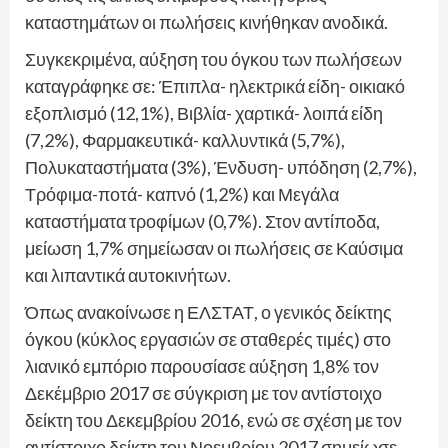
καταστημάτων οι πωλήσεις κινήθηκαν ανοδικά.
Συγκεκριμένα, αύξηση του όγκου των πωλήσεων
καταγράφηκε σε: Έπιπλα- ηλεκτρικά είδη- οικιακό
εξοπλισμό (12,1%), Βιβλία- χαρτικά- λοιπά είδη
(7,2%), Φαρμακευτικά- καλλυντικά (5,7%),
Πολυκαταστήματα (3%), Ένδυση- υπόδηση (2,7%),
Τρόφιμα-ποτά- καπνό (1,2%) και Μεγάλα
καταστήματα τροφίμων (0,7%). Στον αντίποδα,
μείωση 1,7% σημείωσαν οι πωλήσεις σε Καύσιμα
και λιπαντικά αυτοκινήτων.
Όπως ανακοίνωσε η ΕΛΣΤΑΤ, ο γενικός δείκτης
όγκου (κύκλος εργασιών σε σταθερές τιμές) στο
λιανικό εμπόριο παρουσίασε αύξηση 1,8% τον
Δεκέμβριο 2017 σε σύγκριση με τον αντίστοιχο
δείκτη του Δεκεμβρίου 2016, ενώ σε σχέση με τον
αντίστοιχο δείκτη του Νοεμβρίου 2017 σημείωσε