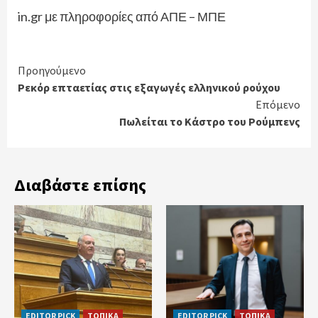
in.gr με πληροφορίες από ΑΠΕ – ΜΠΕ
Continue
Προηγούμενο
Ρεκόρ επταετίας στις εξαγωγές ελληνικού ρούχου
Reading
Επόμενο
Πωλείται το Κάστρο του Ρούμπενς
Διαβάστε επίσης
EDITOR PICK
ΤΟΠΙΚΑ
EDITOR PICK
ΤΟΠΙΚΑ