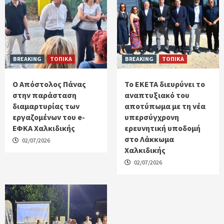
BREAKING
ΤΟΠΙΚΑ
BREAKING
ΤΟΠΙΚΑ
Ο Απόστολος Πάνας
Το ΕΚΕΤΑ διευρύνει το
στην παράσταση
αναπτυξιακό του
διαμαρτυρίας των
αποτύπωμα με τη νέα
εργαζομένων του e-
υπερσύγχρονη
ΕΦΚΑ Χαλκιδικής
ερευνητική υποδομή
στο Λάκκωμα
02/07/2026
Χαλκιδικής
02/07/2026