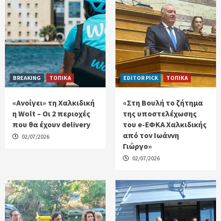
BREAKING
ΤΟΠΙΚΑ
EDITOR PICK
ΤΟΠΙΚΑ
«Ανοίγει» τη Χαλκιδική
«Στη Βουλή το ζήτημα
η Wolt – Οι 2 περιοχές
της υποστελέχωσης
που θα έχουν delivery
του e-ΕΦΚΑ Χαλκιδικής
από τον Ιωάννη
02/07/2026
Γιώργο»
02/07/2026