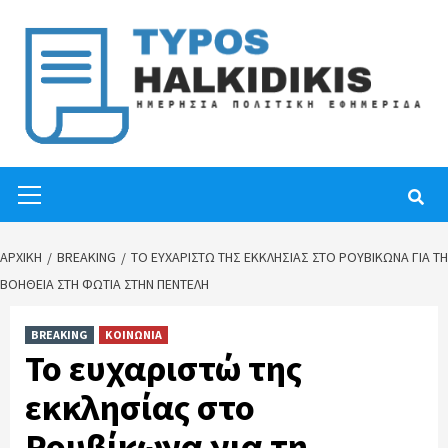
Skip
to
content
Primary
Menu
ΑΡΧΙΚΉ
BREAKING
ΤΟ ΕΥΧΑΡΙΣΤΏ ΤΗΣ ΕΚΚΛΗΣΊΑΣ ΣΤΟ ΡΟΥΒΊΚΩΝΑ ΓΙΑ ΤΗ
ΒΟΉΘΕΙΑ ΣΤΗ ΦΩΤΙΆ ΣΤΗΝ ΠΕΝΤΈΛΗ
BREAKING
ΚΟΙΝΩΝΙΑ
Το ευχαριστώ της
εκκλησίας στο
Ρουβίκωνα για τη