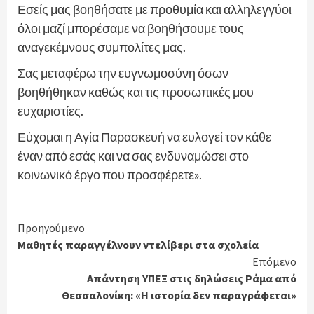
Εσείς μας βοηθήσατε με προθυμία και αλληλεγγύοι
όλοι μαζί μπορέσαμε να βοηθήσουμε τους
αναγεκέμνους συμπολίτες μας.
Σας μεταφέρω την ευγνωμοσύνη όσων
βοηθήθηκαν καθώς και τις προσωπικές μου
ευχαριστίες.
Εύχομαι η Αγία Παρασκευή να ευλογεί τον κάθε
έναν από εσάς και να σας ενδυναμώσει στο
κοινωνικό έργο που προσφέρετε».
Continue
Προηγούμενο
Μαθητές παραγγέλνουν ντελίβερι στα σχολεία
Reading
Επόμενο
Απάντηση ΥΠΕΞ στις δηλώσεις Ράμα από
Θεσσαλονίκη: «Η ιστορία δεν παραγράφεται»