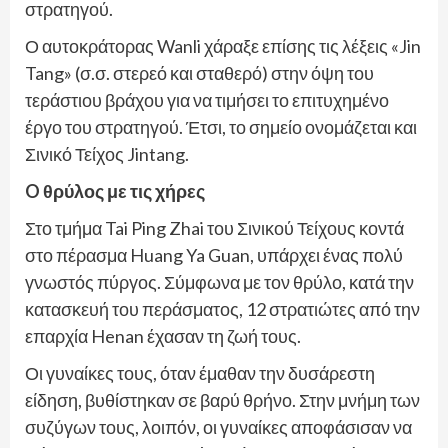
στρατηγού.
Ο αυτοκράτορας Wanli χάραξε επίσης τις λέξεις «Jin
Tang» (σ.σ. στερεό και σταθερό) στην όψη του
τεράστιου βράχου για να τιμήσει το επιτυχημένο
έργο του στρατηγού. Έτσι, το σημείο ονομάζεται και
Σινικό Τείχος Jintang.
O θρύλος με τις χήρες
Στο τμήμα Tai Ping Zhai του Σινικού Τείχους κοντά
στο πέρασμα Huang Ya Guan, υπάρχει ένας πολύ
γνωστός πύργος. Σύμφωνα με τον θρύλο, κατά την
κατασκευή του περάσματος, 12 στρατιώτες από την
επαρχία Henan έχασαν τη ζωή τους.
Οι γυναίκες τους, όταν έμαθαν την δυσάρεστη
είδηση, βυθίστηκαν σε βαρύ θρήνο. Στην μνήμη των
συζύγων τους, λοιπόν, οι γυναίκες αποφάσισαν να