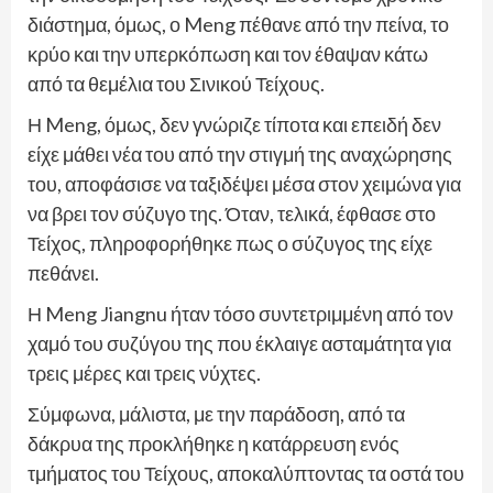
διάστημα, όμως, ο Meng πέθανε από την πείνα, το
κρύο και την υπερκόπωση και τον έθαψαν κάτω
από τα θεμέλια του Σινικού Τείχους.
Η Meng, όμως, δεν γνώριζε τίποτα και επειδή δεν
είχε μάθει νέα του από την στιγμή της αναχώρησης
του, αποφάσισε να ταξιδέψει μέσα στον χειμώνα για
να βρει τον σύζυγο της. Όταν, τελικά, έφθασε στο
Τείχος, πληροφορήθηκε πως ο σύζυγος της είχε
πεθάνει.
Η Meng Jiangnu ήταν τόσο συντετριμμένη από τον
χαμό τoυ συζύγου της που έκλαιγε ασταμάτητα για
τρεις μέρες και τρεις νύχτες.
Σύμφωνα, μάλιστα, με την παράδοση, από τα
δάκρυα της προκλήθηκε η κατάρρευση ενός
τμήματος του Τείχους, αποκαλύπτοντας τα οστά του