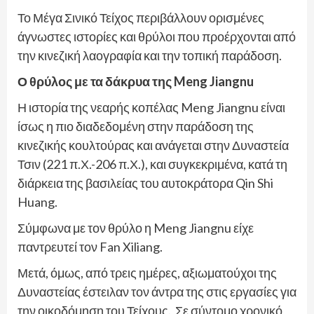
Το Μέγα Σινικό Τείχος περιβάλλουν ορισμένες
άγνωστες ιστορίες και θρύλοι που προέρχονται από
την κινεζική λαογραφία και την τοπική παράδοση.
Ο θρύλος με τα δάκρυα της Meng Jiangnu
Η ιστορία της νεαρής κοπέλας Meng Jiangnu είναι
ίσως η πιο διαδεδομένη στην παράδοση της
κινεζικής κουλτούρας και ανάγεται στην Δυναστεία
Τσιν (221 π.Χ.-206 π.Χ.), και συγκεκριμένα, κατά τη
διάρκεια της βασιλείας του αυτοκράτορα Qin Shi
Huang.
Σύμφωνα με τον θρύλο η Meng Jiangnu είχε
παντρευτεί τον Fan Xiliang.
Μετά, όμως, από τρεις ημέρες, αξιωματούχοι της
Δυναστείας έστειλαν τον άντρα της στις εργασίες για
την οικοδόμηση του Τείχους. Σε σύντομο χρονικό