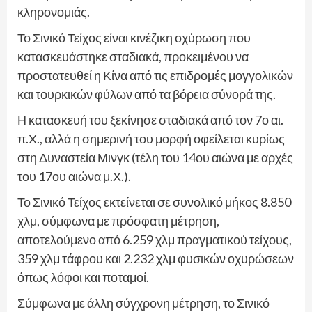
κληρονομιάς.
Το Σινικό Τείχος είναι κινέζικη οχύρωση που
κατασκευάστηκε σταδιακά, προκειμένου να
προστατευθεί η Κίνα από τις επιδρομές μογγολικών
και τουρκικών φύλων από τα βόρεια σύνορά της.
Η κατασκευή του ξεκίνησε σταδιακά από τον 7ο αι.
π.Χ., αλλά η σημερινή του μορφή οφείλεται κυρίως
στη Δυναστεία Μινγκ (τέλη του 14ου αιώνα με αρχές
του 17ου αιώνα μ.Χ.).
Το Σινικό Τείχος εκτείνεται σε συνολικό μήκος 8.850
χλμ, σύμφωνα με πρόσφατη μέτρηση,
αποτελούμενο από 6.259 χλμ πραγματικού τείχους,
359 χλμ τάφρου και 2.232 χλμ φυσικών οχυρώσεων
όπως λόφοι και ποταμοί.
Σύμφωνα με άλλη σύγχρονη μέτρηση, το Σινικό