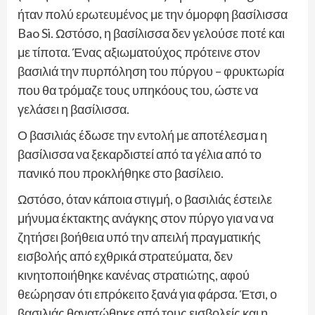
ήταν πολύ ερωτευμένος με την όμορφη βασίλισσα
Bao Si. Ωστόσο, η βασίλισσα δεν γελούσε ποτέ και
με τίποτα. Ένας αξιωματούχος πρότεινε στον
βασιλιά την πυρπόληση του πύργου – φρυκτωρία
που θα τρόμαζε τους υπηκόους του, ώστε να
γελάσει η βασίλισσα.
Ο βασιλιάς έδωσε την εντολή με αποτέλεσμα η
βασίλισσα να ξεκαρδιστεί από τα γέλια από το
πανικό που προκλήθηκε στο βασίλειο.
Ωστόσο, όταν κάποια στιγμή, ο βασιλιάς έστειλε
μήνυμα έκτακτης ανάγκης στον πύργο για να να
ζητήσει βοήθεια υπό την απειλή πραγματικής
εισβολής από εχθρικά στρατεύματα, δεν
κινητοποιήθηκε κανένας στρατιώτης, αφού
θεώρησαν ότι επρόκειτο ξανά για φάρσα. Έτσι, ο
βασιλιάς θανατώθηκε από τους εισβολείς και η