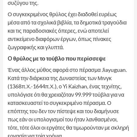
συζύγου της.
Ο συγκεκριμένος θρύλος έχει διαδοθεί ευρέως
μέσα από τα σχολικά βιβλία, τα δημοτικά τραγούδια
και τις παραδοσιακές όπερες, ενώ αποτελεί
αντικείμενο διαφόρων έργων, όπως πίνακες
ζωγραφικής και γλυπτά.
O θρύλος με το τούβλο που περίσσεψε
Ένας άλλος μύθος αφορά στο πέρασμα Jiayuguan.
Κατά την διάρκεια της Δυναστείας των Μινγκ
(1368π.Χ.-1644π.Χ.), ο Yi Kaizhan, ένας τεχνίτης,
υπολόγισε ότι θα χρειαζόταν 99.999 τούβλα για να
κατασκευαστεί το συγκεκριμένο πέρασμα. Ο
επόπτης του δεν τον πίστεψε και του διαμήνυσε
πως εάν οι υπολογισμοί του ήταν λανθασμένοι,
τότε, τότε όλοι οι εργάτες θα τιμωρούνταν με σκληρή
εργασία για τρία χρόνια.