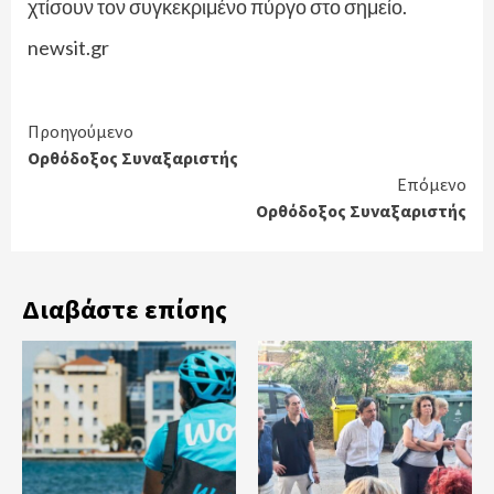
χτίσουν τον συγκεκριμένο πύργο στο σημείο.
newsit.gr
Continue
Προηγούμενο
Ορθόδοξος Συναξαριστής
Reading
Επόμενο
Ορθόδοξος Συναξαριστής
Διαβάστε επίσης