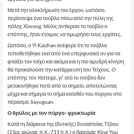
Μετά την ολοκλήρωση του έργου, ωστόσο,
περίσσεψε ένα τούβλο πίσω από την πύλη της
πόλης Xiwong. Μόλις αντίκρισε το τούβλο ο
επόπτης, ήταν έτοιμος να τιμωρήσει τους εργάτες.
Ωστόσο, ο Yi Kaizhan ανέφερε ότι το τούβλο
τοποθετήθηκε εκεί από ένα υπερφυσικό ον για να
φτιάξει τον τοίχο και ακόμα και η πιο αμυδρή κίνηση
θα προκαλούσε την κατάρρευση του Τείχους. Ο
επόπτης τον πίστεψε, γι’ ατό το τούβλο δεν
μετακινήθηκε ποτέ από το σημείο, αποτελώντας
μέχρι και σήμερα το σήμα κατεθέν του πύργου στο
πέρασμα Jiayuguan.
Ο θρύλος με τον πύργο- φρυκτωρία
Κατά τη διάρκεια της (δυτικής) δυναστείας Τζόου
(11ος αιώνας π.Χ.-711 π.Χ.) ο βασιλιάς King You