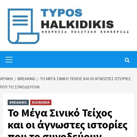
Skip
to
content
Primary
Menu
ΑΡΧΙΚΉ
BREAKING
ΤΟ ΜΈΓΑ ΣΙΝΙΚΌ ΤΕΊΧΟΣ ΚΑΙ ΟΙ ΆΓΝΩΣΤΕΣ ΙΣΤΟΡΊΕΣ
ΠΟΥ ΤΟ ΣΥΝΟΔΕΎΟΥΝ
BREAKING
ΚΟΙΝΩΝΙΑ
Το Μέγα Σινικό Τείχος
και οι άγνωστες ιστορίες
που το συνοδεύουν