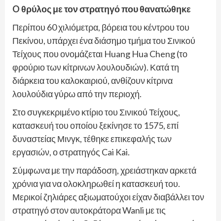
O θρύλος με τον στρατηγό που θανατώθηκε
Περίπου 60 χιλιόμετρα, βόρεια του κέντρου του
Πεκίνου, υπάρχει ένα διάσημο τμήμα του Σινικού
Τείχους που ονομάζεται Huang Hua Cheng (το
φρούριο των κίτρινων λουλουδιών). Κατά τη
διάρκεια του καλοκαιριού, ανθίζουν κίτρινα
λουλούδια γύρω από την περιοχή.
Στο συγκεκριμένο κτίριο του Σινικού Τείχους,
κατασκευή του οποίου ξεκίνησε το 1575, επί
δυναστείας Μινγκ, τέθηκε επικεφαλής των
εργασιών, ο στρατηγός Cai Kai.
Σύμφωνα με την παράδοση, χρειάστηκαν αρκετά
χρόνια για να ολοκληρωθεί η κατασκευή του.
Μερικοί ζηλιάρες αξιωματούχοι είχαν διαβάλλει τον
στρατηγό στον αυτοκράτορα Wanli με τις