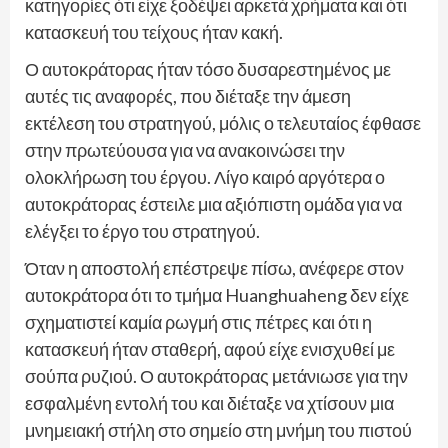
κατηγορίες ότι είχε ξοδέψει αρκετά χρήματα και ότι
κατασκευή του τείχους ήταν κακή.
Ο αυτοκράτορας ήταν τόσο δυσαρεστημένος με
αυτές τις αναφορές, που διέταξε την άμεση
εκτέλεση του στρατηγού, μόλις ο τελευταίος έφθασε
στην πρωτεύουσα για να ανακοινώσει την
ολοκλήρωση του έργου. Λίγο καιρό αργότερα ο
αυτοκράτορας έστειλε μια αξιόπιστη ομάδα για να
ελέγξει το έργο του στρατηγού.
Όταν η αποστολή επέστρεψε πίσω, ανέφερε στον
αυτοκράτορα ότι το τμήμα Huanghuaheng δεν είχε
σχηματιστεί καμία ρωγμή στις πέτρες και ότι η
κατασκευή ήταν σταθερή, αφού είχε ενισχυθεί με
σούπα ρυζιού. Ο αυτοκράτορας μετάνιωσε για την
εσφαλμένη εντολή του και διέταξε να χτίσουν μια
μνημειακή στήλη στο σημείο στη μνήμη του πιστού