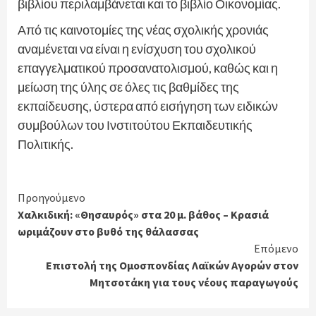
βιβλίου περιλαμβάνεται και το βιβλίο Οικονομίας.
Από τις καινοτομίες της νέας σχολικής χρονιάς
αναμένεται να είναι η ενίσχυση του σχολικού
επαγγελματικού προσανατολισμού, καθώς και η
μείωση της ύλης σε όλες τις βαθμίδες της
εκπαίδευσης, ύστερα από εισήγηση των ειδικών
συμβούλων του Ινστιτούτου Εκπαιδευτικής
Πολιτικής.
Continue
Προηγούμενο
Χαλκιδική: «Θησαυρός» στα 20 μ. βάθος – Κρασιά
Reading
ωριμάζουν στο βυθό της θάλασσας
Επόμενο
Επιστολή της Ομοσπονδίας Λαϊκών Αγορών στον
Μητσοτάκη για τους νέους παραγωγούς