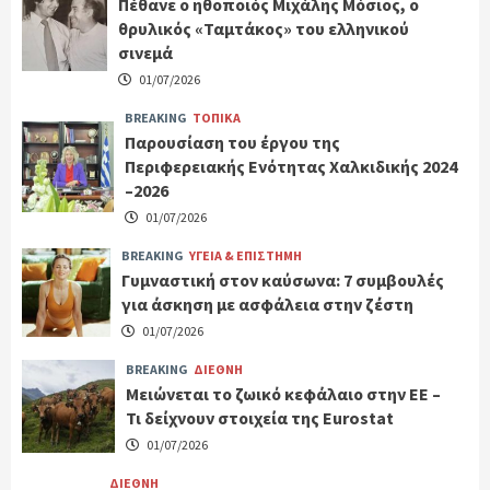
Πέθανε ο ηθοποιός Μιχάλης Μόσιος, ο
θρυλικός «Ταμτάκος» του ελληνικού
σινεμά
01/07/2026
BREAKING
ΤΟΠΙΚΑ
Παρουσίαση του έργου της
Περιφερειακής Ενότητας Χαλκιδικής 2024
–2026
01/07/2026
BREAKING
ΥΓΕΙΑ & ΕΠΙΣΤΗΜΗ
Γυμναστική στον καύσωνα: 7 συμβουλές
για άσκηση με ασφάλεια στην ζέστη
01/07/2026
BREAKING
ΔΙΕΘΝΗ
Μειώνεται το ζωικό κεφάλαιο στην ΕΕ –
Τι δείχνουν στοιχεία της Eurostat
01/07/2026
ΔΙΕΘΝΗ