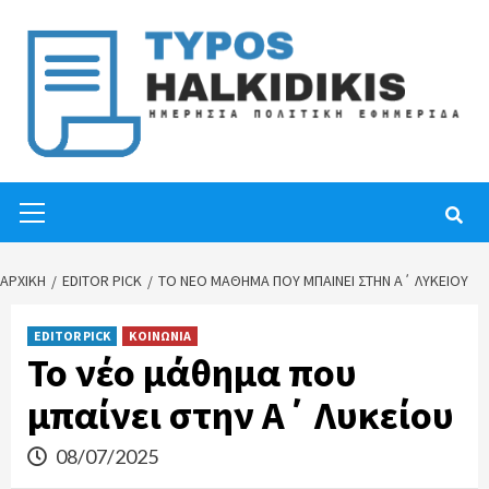
Skip
to
content
Primary
Menu
ΑΡΧΙΚΉ
EDITOR PICK
ΤΟ ΝΈΟ ΜΆΘΗΜΑ ΠΟΥ ΜΠΑΊΝΕΙ ΣΤΗΝ Α΄ ΛΥΚΕΊΟΥ
EDITOR PICK
ΚΟΙΝΩΝΙΑ
Το νέο μάθημα που
μπαίνει στην Α΄ Λυκείου
08/07/2025