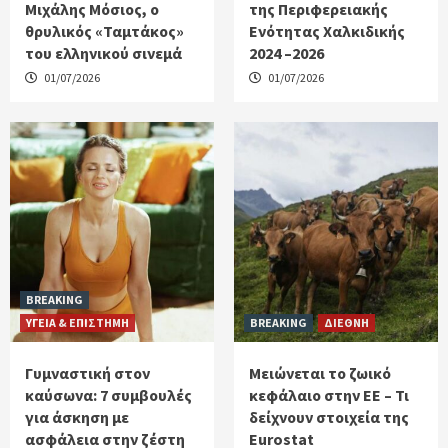
Μιχάλης Μόσιος, ο
της Περιφερειακής
θρυλικός «Ταμτάκος»
Ενότητας Χαλκιδικής
του ελληνικού σινεμά
2024 –2026
01/07/2026
01/07/2026
BREAKING
ΥΓΕΙΑ & ΕΠΙΣΤΗΜΗ
BREAKING
ΔΙΕΘΝΗ
Γυμναστική στον
Μειώνεται το ζωικό
καύσωνα: 7 συμβουλές
κεφάλαιο στην ΕΕ – Τι
για άσκηση με
δείχνουν στοιχεία της
ασφάλεια στην ζέστη
Eurostat