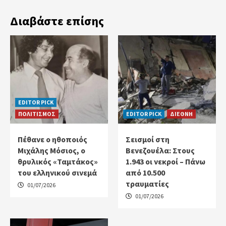
Διαβάστε επίσης
EDITOR PICK
ΠΟΛΙΤΙΣΜΟΣ
EDITOR PICK
ΔΙΕΘΝΗ
Πέθανε ο ηθοποιός
Σεισμοί στη
Μιχάλης Μόσιος, ο
Βενεζουέλα: Στους
θρυλικός «Ταμτάκος»
1.943 οι νεκροί – Πάνω
του ελληνικού σινεμά
από 10.500
τραυματίες
01/07/2026
01/07/2026