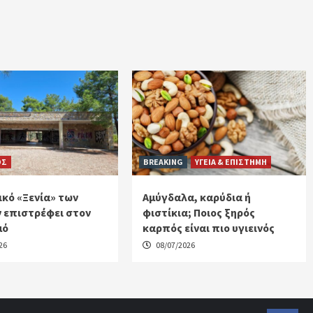
ΟΣ
BREAKING
ΥΓΕΙΑ & ΕΠΙΣΤΗΜΗ
ικό «Ξενία» των
Αμύγδαλα, καρύδια ή
 επιστρέφει στον
φιστίκια; Ποιος ξηρός
μό
καρπός είναι πιο υγιεινός
26
08/07/2026