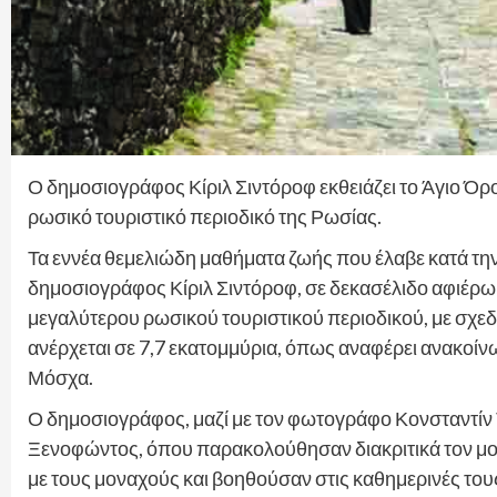
Ο δημοσιογράφος Κίριλ Σιντόροφ εκθειάζει το Άγιο Όρο
ρωσικό τουριστικό περιοδικό της Ρωσίας.
Τα εννέα θεμελιώδη μαθήματα ζωής που έλαβε κατά τη
δημοσιογράφος Κίριλ Σιντόροφ, σε δεκασέλιδο αφιέρωμ
μεγαλύτερου ρωσικού τουριστικού περιοδικού, με σχεδ
ανέρχεται σε 7,7 εκατομμύρια, όπως αναφέρει ανακοίν
Μόσχα.
Ο δημοσιογράφος, μαζί με τον φωτογράφο Κονσταντίν
Ξενοφώντος, όπου παρακολούθησαν διακριτικά τον μοναχ
με τους μοναχούς και βοηθούσαν στις καθημερινές του