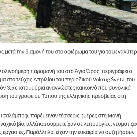
ς μετά την διαμονή του στο αφιέρωμα του για το μεγαλύτε
ν ολιγοήμερη παραμονή του στο Άγιο Όρος, περιγράφει ο
α στο τεύχος Απριλίου του περιοδικού Vokrug Sveta, του
όν 3,5 εκατομμύρια αναγνώστες και κοινό που συνολικά
ωση του γραφείου Τύπου της ελληνικής πρεσβείας στη
 Τσαλάμποφ, παρέμειναν τέσσερις ημέρες στη Μονή
ικό βίο, αλλά και συμμετείχαν σε λειτουργίες, γευμάτιζα
ς εργασίες. Παράλληλα, είχαν την ευκαιρία να συζητήσουν