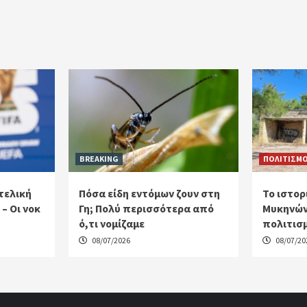
BREAKING
ΠΟΛΙΤΙΣΜ
τελική
Πόσα είδη εντόμων ζουν στη
Το ιστορ
– Οι νοκ
Γη; Πολύ περισσότερα από
Μυκηνών
ό,τι νομίζαμε
πολιτισ
08/07/2026
08/07/20