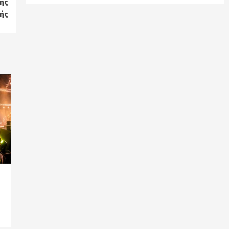
ής
ής