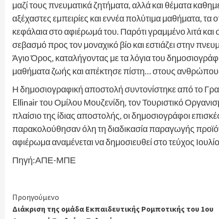
μαζί τους πνευματικά ζητήματα, αλλά και θέματα καθη
αξέχαστες εμπειρίες και εννέα πολύτιμα μαθήματα, τα
κεφάλαια στο αφιέρωμά του. Παρότι γραμμένο λιτά και
σεβασμό προς τον μοναχικό βίο και εστιάζει στην πνευ
Άγιο Όρος, καταλήγοντας με τα λόγια του δημοσιογράφο
μαθήματα ζωής και απέκτησε πίστη… στους ανθρώπους
Η δημοσιογραφική αποστολή συντονίστηκε από το Γρ
Ellinair του Ομίλου Μουζενίδη, τον Τουριστικό Οργανι
πλαίσιο της ίδιας αποστολής, οι δημοσιογράφοι επισκέ
παρακολούθησαν όλη τη διαδικασία παραγωγής προϊόντ
αφιέρωμα αναμένεται να δημοσιευθεί στο τεύχος Ιουλίο
Πηγή:ΑΠΕ-ΜΠΕ
Continue
Προηγούμενο
Διάκριση της ομάδα Εκπαιδευτικής Ρομποτικής του 1ου
Reading