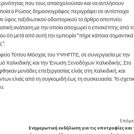
μερινότητας που τους απασχολούσαν και να αντλήσουν
 οποία ο Ρώσος δημοσιογράφος περιγράφει σε αντίστοιχα
 σε ύφος ταξιδιωτικού οδοιπορικού το άρθρο αποπνέει
ματική ανάταση με την οποία αποχωρεί ο επισκέπτης από τ
υ ότι μετά από αυτή την εμπειρία “πήρε κάποια σημαντικά
”.
αφείο Τύπου Μόσχας του ΥΨΗΠΤΕ, σε συνεργασία με την
σμό Χαλκιδικής και την Ένωση Ξενοδόχων Χαλκιδικής. Στο
φθηκαν μονάδες επεξεργασίας ελιάς στη Χαλκιδική, και
ων ελιάς από τη συγκομιδή έως τη συσκευασία. Το σχετι
υ.
Επόμε
Ενημερωτική εκδήλωση για τις υποτροφίες και 