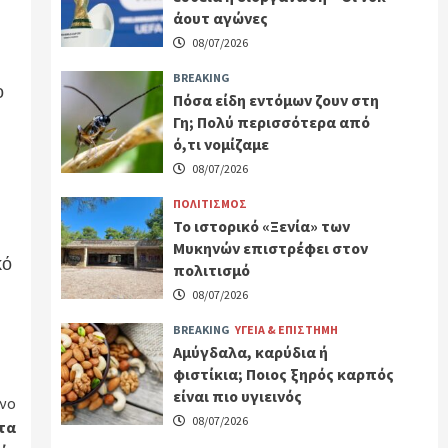
άουτ αγώνες
08/07/2026
BREAKING
ο
Πόσα είδη εντόμων ζουν στη
Γη; Πολύ περισσότερα από
ό,τι νομίζαμε
08/07/2026
ΠΟΛΙΤΙΣΜΟΣ
Το ιστορικό «Ξενία» των
Μυκηνών επιστρέφει στον
κό
πολιτισμό
08/07/2026
BREAKING
ΥΓΕΙΑ & ΕΠΙΣΤΗΜΗ
Αμύγδαλα, καρύδια ή
φιστίκια; Ποιος ξηρός καρπός
είναι πιο υγιεινός
νο
08/07/2026
τα