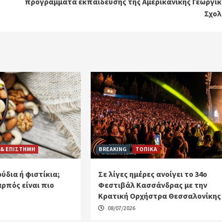
προγράμματα εκπαίδευσης της Αμερικανικής Γεωργικ
Σχολ
 & ΕΠΙΣΤΗΜΗ
BREAKING
ΤΟΠΙΚΑ
ύδια ή φιστίκια;
Σε λίγες ημέρες ανοίγει το 34ο
αρπός είναι πιο
Φεστιβάλ Κασσάνδρας με την
Κρατική Ορχήστρα Θεσσαλονίκης
08/07/2026