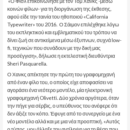
«Ο Φισλ επικοινώνησε με τον Τομ Χανκς -μέσω
κοινών φίλων- για τη διοργάνωση της έκθεσης,
αφού είδε την ταινία του ηθοποιού «California
Typewriter» του 2016. Ο Σάιμον επιλέχθηκε λόγω
του εκπληκτικού και εμβληματικού του τρόπου να
δίνει ζωή σε αντικείμενα μέσω έξυπνων, συχνά low-
fi, τεχνικών που συνάδουν με την δική μας
προσέγγιση», δήλωσε η εκτελεστική διευθύντρια
Sheri Pasquarella.
Ο Χανκς απέκτησε την πρώτη του γραφομηχανή
από έναν φίλο του, ο οποίος είχε αποφασίσει να
αγοράσει ένα νεότερο μοντέλο, μία ηλεκτρονική
γραφομηχανή Olivetti. Δύο χρόνια αργότερα, όταν
την πήγε για σέρβις, ο υπεύθυνος του ανέφερε ότι
δεν άξιζε τον κόπο. Έφυγε από το συνεργείο με ένα
νέο μοντέλο αλλά και με μια νέα προοπτική. «Αυτός
ο τύπος, μου άλλαξε την αντίληψη για τη θέση που