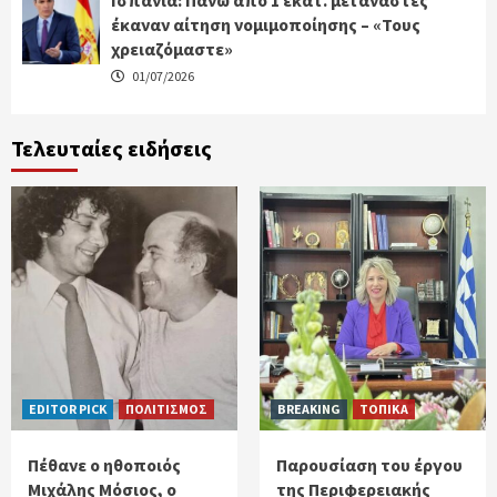
Ισπανία: Πάνω από 1 εκατ. μετανάστες
έκαναν αίτηση νομιμοποίησης – «Τους
χρειαζόμαστε»
01/07/2026
Τελευταίες ειδήσεις
EDITOR PICK
ΠΟΛΙΤΙΣΜΟΣ
BREAKING
ΤΟΠΙΚΑ
Πέθανε ο ηθοποιός
Παρουσίαση του έργου
Μιχάλης Μόσιος, ο
της Περιφερειακής