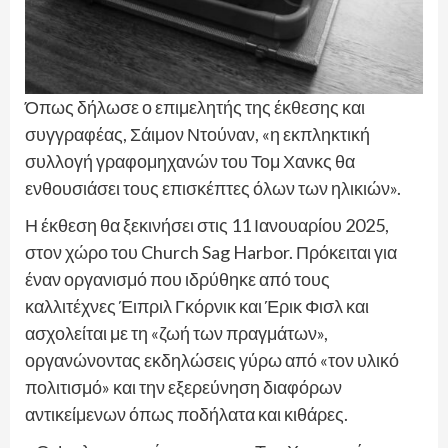
Όπως δήλωσε ο επιμελητής της έκθεσης και
συγγραφέας, Σάιμον Ντούναν, «η εκπληκτική
συλλογή γραφομηχανών του Τομ Χανκς θα
ενθουσιάσει τους επισκέπτες όλων των ηλικιών».
Η έκθεση θα ξεκινήσει στις 11 Ιανουαρίου 2025,
στον χώρο του Church Sag Harbor. Πρόκειται για
έναν οργανισμό που ιδρύθηκε από τους
καλλιτέχνες Έιπριλ Γκόρνικ και Έρικ Φισλ και
ασχολείται με τη «ζωή των πραγμάτων»,
οργανώνοντας εκδηλώσεις γύρω από «τον υλικό
πολιτισμό» και την εξερεύνηση διαφόρων
αντικείμενων όπως ποδήλατα και κιθάρες.