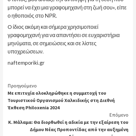
μπορεί να έχει μια γραφομηχανή στη ζωή σου», είπε
ο ηθοποιός στο NPR.
Ο ίδιος ακόμη και σήμερα χρησιμοποιεί
γραφομηχανή για να απαντήσει σε ευχαριστήρια
μηνύματα, σε σημειώσεις και σε λίστες
υποχρεώσεων.
naftemporiki.gr
Continue
Προηγούμενο
Με επιτυχία ολοκληρώθηκε η συμμετοχή του
Reading
Τουριστικού Οργανισμού Χαλκιδικής στη Διεθνή
Έκθεση Philoxenia 2024
Επόμενο
Κ. Μάλαμα: Θα διορθωθεί η αδικία με την εξαίρεση του
Δήμου Νέας Προποντίδας από την αυξημένη