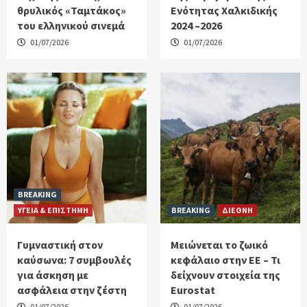
θρυλικός «Ταμτάκος»
Ενότητας Χαλκιδικής
του ελληνικού σινεμά
2024 –2026
01/07/2026
01/07/2026
BREAKING
ΥΓΕΙΑ & ΕΠΙΣΤΗΜΗ
BREAKING
ΔΙΕΘΝΗ
Γυμναστική στον
Μειώνεται το ζωικό
καύσωνα: 7 συμβουλές
κεφάλαιο στην ΕΕ – Τι
για άσκηση με
δείχνουν στοιχεία της
ασφάλεια στην ζέστη
Eurostat
01/07/2026
01/07/2026